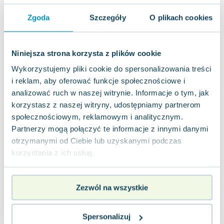
Joseph Murphy
Zgoda
Szczegóły
O plikach cookies
Jan Sztaudynger
Aleksander Puszkin
Oscar Wilde
Niniejsza strona korzysta z plików cookie
Małgorzata Ohme
Wykorzystujemy pliki cookie do spersonalizowania treści
Maddie Ziegler
i reklam, aby oferować funkcje społecznościowe i
Leszek Czarnecki
analizować ruch w naszej witrynie. Informacje o tym, jak
Joanna Racewicz
korzystasz z naszej witryny, udostępniamy partnerom
Maria Seweryn
społecznościowym, reklamowym i analitycznym.
Janina Zającówna
Partnerzy mogą połączyć te informacje z innymi danymi
Eric Helms
otrzymanymi od Ciebie lub uzyskanymi podczas
Anna Prus (oprac.)
korzystania z ich usług.
Nela Mała Reporterka
Agnieszka Maciąg
Zezwól na wszystkie
Barbara Wrzesińska
Terry Pratchett
Virginia Woolf
Spersonalizuj