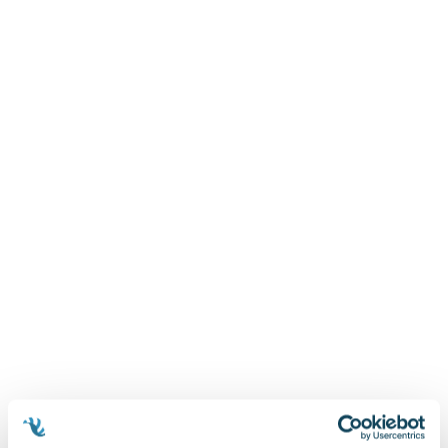
Zygmunt Freud
Agata Passent
Michel Moran
Maciej Orłoś
Jo Nesbo
Katarzyna Miller
Antoine de Saint Exupery
Lew Tołstoj
Mark Twain
Marcin Meller
Paulina Młynarska
ks. Piotr Pawlukiewicz
Jarosław Sokołowski
Piotr Latocha
Michael Scott
Piotr Semka
Jarosław Iwaszkiewicz