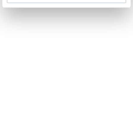
Lorraine Warren
Ajahn Brahm
Lucinda Riley
Jacek Walkiewicz