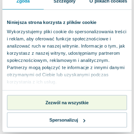
Zgoda
Szczegóły
O plikach cookies
Lorraine Warren
Ajahn Brahm
Lucinda Riley
Niniejsza strona korzysta z plików cookie
Jacek Walkiewicz
Wykorzystujemy pliki cookie do spersonalizowania treści
i reklam, aby oferować funkcje społecznościowe i
analizować ruch w naszej witrynie. Informacje o tym, jak
korzystasz z naszej witryny, udostępniamy partnerom
społecznościowym, reklamowym i analitycznym.
Partnerzy mogą połączyć te informacje z innymi danymi
otrzymanymi od Ciebie lub uzyskanymi podczas
korzystania z ich usług.
Zezwól na wszystkie
Spersonalizuj