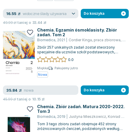
Zygmunt Freud
widoczne ślady używania
16.55
Agata Passent
zł
Do koszyka
Michel Moran
49.99
zł
taniej o
33.44
zł
Maciej Orłoś
Chemia. Egzamin ósmoklasisty. Zbiór
zadań. Tom 2
Jo Nesbo
Biomedica
,
2021
|
Cordier Kinga
,
praca zbiorowa
,
Konra
Katarzyna Miller
Zbiór 257 unikalnych zadań został stworzony
Antoine de Saint Exupery
specjalnie dla uczniów szkół podstawowych,
którzy przygotowują się do egzaminu ósmokla...
0.0
Lew Tołstoj
Mark Twain
Miękka
Pakujemy jutro
Nowa
Marcin Meller
Paulina Młynarska
nowa
35.84
ks. Piotr Pawlukiewicz
zł
Do koszyka
Jarosław Sokołowski
45.99
zł
taniej o
10.15
zł
Piotr Latocha
Chemia. Zbiór zadań. Matura 2020-2022.
Tom 3
Michael Scott
Biomedica
,
2019
|
Justyna Mieszkowicz
,
Konrad Matras
Piotr Semka
Tom 3 tego zbioru zadań obejmuje 452 strony
Jarosław Iwaszkiewicz
zróżnicowanych ćwiczeń, podzielonych według