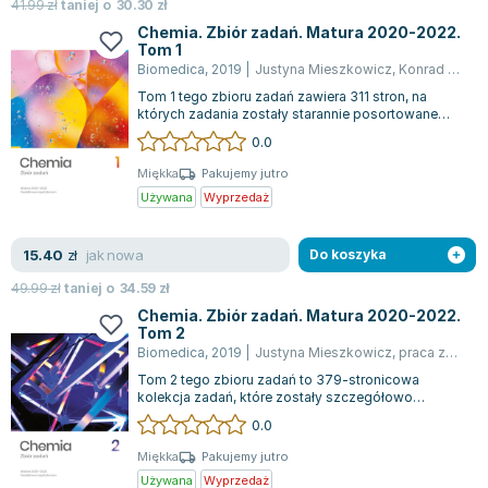
Książki: Psychologia, motywacja
Nauki historyczne - książki
Dan Brown
41.99
zł
taniej o
30.30
zł
Książki o naukach politycznych dla studentów
Bolesław Prus
Chemia. Zbiór zadań. Matura 2020-2022.
Tom 1
Książki do nauk przyrodniczych dla studentów
Clive Cussler
Biomedica
,
2019
|
Justyna Mieszkowicz
,
Konrad Matras
Książki do nauk społecznych dla studentów
Wanda Chotomska
Tom 1 tego zbioru zadań zawiera 311 stron, na
Książki do nauk ścisłych dla studentów
Józef Ignacy Kraszewski
których zadania zostały starannie posortowane
według działów, a każde z nich jest uz...
0.0
Prawo - książki dla studentów
Clive Staples Lewis
Technologia żywności - książki
Martyna Wojciechowska
Miękka
Pakujemy jutro
Używana
Wyprzedaż
Zarządzanie i marketing - książki
Melissa De la Cruz
Nauka języków obcych - książki
Blanka Lipińska
jak nowa
15.40
Podręczniki dla nauczycieli - metodyka
Jaś Kapela
zł
Do koszyka
Repetytoria, testy i materiały pomocnicze
Agatha Christie
49.99
zł
taniej o
34.59
zł
Witold Gadowski
Chemia. Zbiór zadań. Matura 2020-2022.
Tom 2
Jan Pietrzak
Biomedica
,
2019
|
Justyna Mieszkowicz
,
praca zbiorowa
Marcin Kowalczyk
Tom 2 tego zbioru zadań to 379-stronicowa
Piotr Zychowicz
kolekcja zadań, które zostały szczegółowo
podzielone na konkretne działy tematyczne. Opr...
0.0
Joanna Jabłczyńska
Piotr Kościelny
Miękka
Pakujemy jutro
Używana
Wyprzedaż
Jan Piński