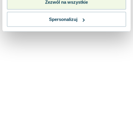
Zezwól na wszystkie
Lorraine Warren
Ajahn Brahm
Lucinda Riley
Spersonalizuj
Jacek Walkiewicz