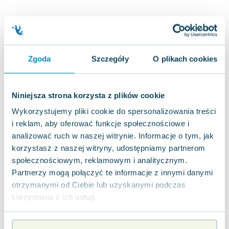
Joseph Murphy
Jan Sztaudynger
Aleksander Puszkin
Oscar Wilde
Zgoda
Szczegóły
O plikach cookies
Małgorzata Ohme
Maddie Ziegler
Leszek Czarnecki
Niniejsza strona korzysta z plików cookie
Joanna Racewicz
Wykorzystujemy pliki cookie do spersonalizowania treści
Maria Seweryn
i reklam, aby oferować funkcje społecznościowe i
Janina Zającówna
analizować ruch w naszej witrynie. Informacje o tym, jak
Eric Helms
korzystasz z naszej witryny, udostępniamy partnerom
Anna Prus (oprac.)
społecznościowym, reklamowym i analitycznym.
Nela Mała Reporterka
Partnerzy mogą połączyć te informacje z innymi danymi
Agnieszka Maciąg
otrzymanymi od Ciebie lub uzyskanymi podczas
Barbara Wrzesińska
korzystania z ich usług.
Terry Pratchett
Virginia Woolf