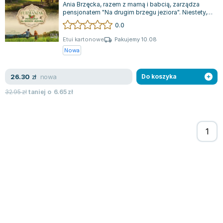
Ania Brzęcka, razem z mamą i babcią, zarządza
Zygmunt Freud
pensjonatem "Na drugim brzegu jeziora". Niestety,
w sąsiedztwie powstaje nowy hotel,...
Agata Passent
0.0
Michel Moran
Etui kartonowe
Pakujemy 10.08
Maciej Orłoś
Nowa
Jo Nesbo
Katarzyna Miller
nowa
26.30
zł
Do koszyka
Antoine de Saint Exupery
32.95
zł
taniej o
6.65
zł
Lew Tołstoj
Mark Twain
Marcin Meller
Paulina Młynarska
ks. Piotr Pawlukiewicz
Jarosław Sokołowski
Piotr Latocha
Michael Scott
Piotr Semka
Jarosław Iwaszkiewicz