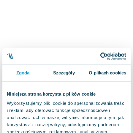
Joseph Murphy
Jan Sztaudynger
Aleksander Puszkin
Oscar Wilde
Małgorzata Ohme
Maddie Ziegler
Leszek Czarnecki
Joanna Racewicz
Maria Seweryn
Zgoda
Szczegóły
O plikach cookies
Janina Zającówna
Eric Helms
Anna Prus (oprac.)
Niniejsza strona korzysta z plików cookie
Nela Mała Reporterka
Wykorzystujemy pliki cookie do spersonalizowania treści
Agnieszka Maciąg
i reklam, aby oferować funkcje społecznościowe i
Barbara Wrzesińska
analizować ruch w naszej witrynie. Informacje o tym, jak
Terry Pratchett
korzystasz z naszej witryny, udostępniamy partnerom
Virginia Woolf
społecznościowym, reklamowym i analitycznym.