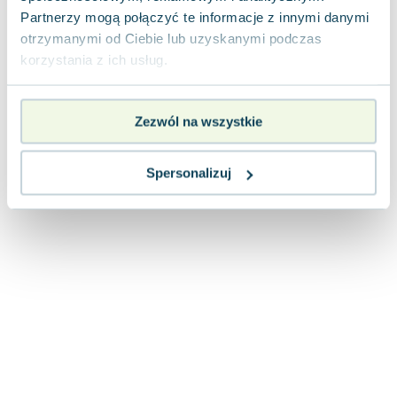
Lorraine Warren
Partnerzy mogą połączyć te informacje z innymi danymi
Ajahn Brahm
otrzymanymi od Ciebie lub uzyskanymi podczas
Lucinda Riley
korzystania z ich usług.
Jacek Walkiewicz
Zezwól na wszystkie
Spersonalizuj