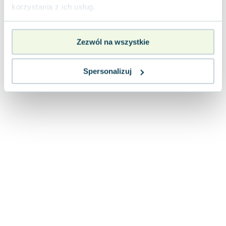
Lorraine Warren
korzystania z ich usług.
Ajahn Brahm
Lucinda Riley
Zezwól na wszystkie
Jacek Walkiewicz
Spersonalizuj