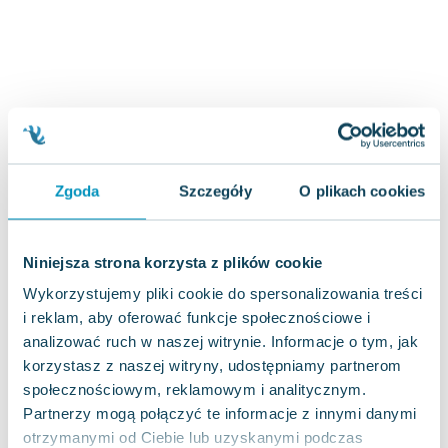
Joseph Murphy
Jan Sztaudynger
Aleksander Puszkin
Oscar Wilde
Małgorzata Ohme
Maddie Ziegler
Leszek Czarnecki
Zgoda
Szczegóły
O plikach cookies
Joanna Racewicz
Maria Seweryn
Janina Zającówna
Niniejsza strona korzysta z plików cookie
Eric Helms
Wykorzystujemy pliki cookie do spersonalizowania treści
Anna Prus (oprac.)
i reklam, aby oferować funkcje społecznościowe i
Nela Mała Reporterka
analizować ruch w naszej witrynie. Informacje o tym, jak
Agnieszka Maciąg
korzystasz z naszej witryny, udostępniamy partnerom
Barbara Wrzesińska
społecznościowym, reklamowym i analitycznym.
Terry Pratchett
Partnerzy mogą połączyć te informacje z innymi danymi
Virginia Woolf
otrzymanymi od Ciebie lub uzyskanymi podczas