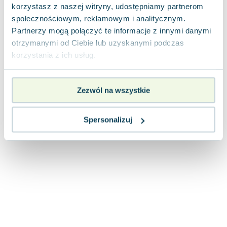
korzystasz z naszej witryny, udostępniamy partnerom
Joseph Murphy
społecznościowym, reklamowym i analitycznym.
Jan Sztaudynger
Partnerzy mogą połączyć te informacje z innymi danymi
Aleksander Puszkin
otrzymanymi od Ciebie lub uzyskanymi podczas
Oscar Wilde
korzystania z ich usług.
Małgorzata Ohme
Maddie Ziegler
Leszek Czarnecki
Zezwól na wszystkie
Joanna Racewicz
Maria Seweryn
Spersonalizuj
Janina Zającówna
Eric Helms
Anna Prus (oprac.)
Nela Mała Reporterka
Agnieszka Maciąg
Barbara Wrzesińska
Terry Pratchett
Virginia Woolf