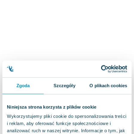
Zygmunt Freud
Agata Passent
Michel Moran
Maciej Orłoś
Jo Nesbo
Katarzyna Miller
Antoine de Saint Exupery
Lew Tołstoj
Mark Twain
Marcin Meller
Paulina Młynarska
Zgoda
Szczegóły
O plikach cookies
ks. Piotr Pawlukiewicz
Jarosław Sokołowski
Niniejsza strona korzysta z plików cookie
Piotr Latocha
Michael Scott
Wykorzystujemy pliki cookie do spersonalizowania treści
Piotr Semka
i reklam, aby oferować funkcje społecznościowe i
analizować ruch w naszej witrynie. Informacje o tym, jak
Jarosław Iwaszkiewicz