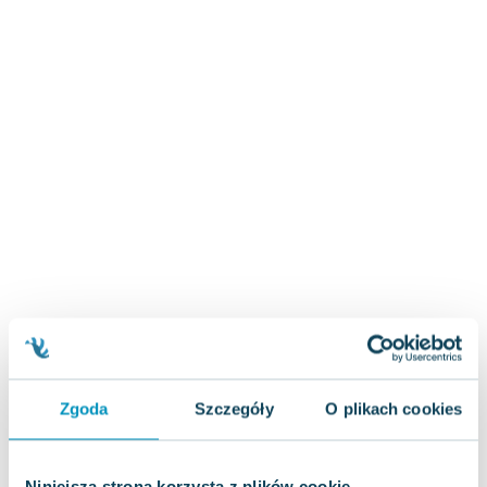
Zygmunt Freud
Agata Passent
Michel Moran
Maciej Orłoś
Jo Nesbo
Katarzyna Miller
Antoine de Saint Exupery
Lew Tołstoj
Mark Twain
Marcin Meller
Paulina Młynarska
ks. Piotr Pawlukiewicz
Jarosław Sokołowski
Piotr Latocha
Zgoda
Szczegóły
O plikach cookies
Michael Scott
Piotr Semka
Jarosław Iwaszkiewicz
Niniejsza strona korzysta z plików cookie