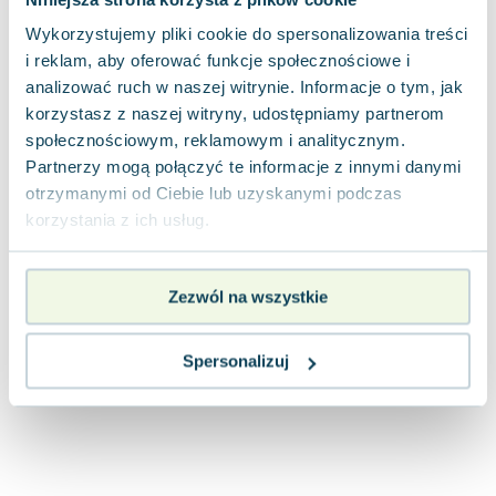
Joseph Murphy
Wykorzystujemy pliki cookie do spersonalizowania treści
Jan Sztaudynger
i reklam, aby oferować funkcje społecznościowe i
Aleksander Puszkin
analizować ruch w naszej witrynie. Informacje o tym, jak
Oscar Wilde
korzystasz z naszej witryny, udostępniamy partnerom
Małgorzata Ohme
społecznościowym, reklamowym i analitycznym.
Maddie Ziegler
Partnerzy mogą połączyć te informacje z innymi danymi
Leszek Czarnecki
otrzymanymi od Ciebie lub uzyskanymi podczas
Joanna Racewicz
korzystania z ich usług.
Maria Seweryn
Janina Zającówna
Zezwól na wszystkie
Eric Helms
Anna Prus (oprac.)
Spersonalizuj
Nela Mała Reporterka
Agnieszka Maciąg
Barbara Wrzesińska
Terry Pratchett
Virginia Woolf