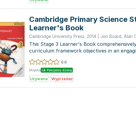
Cambridge Primary Science S
Learner's Book
Cambridge University Press
,
2014
|
Jon Board
,
Alan 
This Stage 3 Learner's Book comprehensively
curriculum framework objectives in an engagi
appealing wa...
0.0
Miękka
Pakujemy dzisiaj
Używana
Wyprzedaż