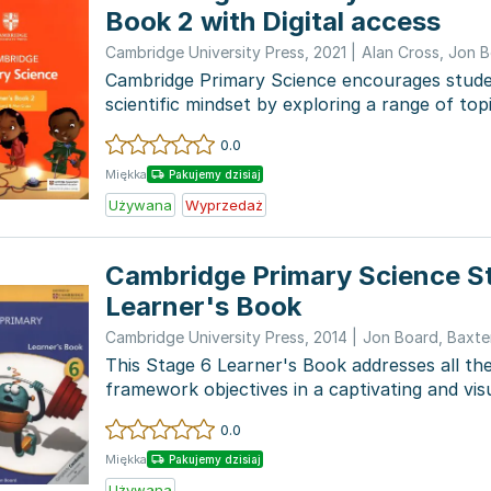
Book 2 with Digital access
Cambridge University Press
,
2021
|
Alan Cross
,
Jon B
Cambridge Primary Science encourages stude
scientific mindset by exploring a range of top
effects of...
0.0
Miękka
Pakujemy dzisiaj
Używana
Wyprzedaż
Cambridge Primary Science S
Learner's Book
Cambridge University Press
,
2014
|
Jon Board
,
Baxte
This Stage 6 Learner's Book addresses all th
framework objectives in a captivating and vis
It enco...
0.0
Miękka
Pakujemy dzisiaj
Używana