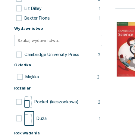
1
Liz Dilley
1
Baxter Fiona
Wydawnictwo
3
Cambridge University Press
Okładka
3
Miękka
Rozmiar
2
Pocket (kieszonkowa)
1
Duża
Rok wydania