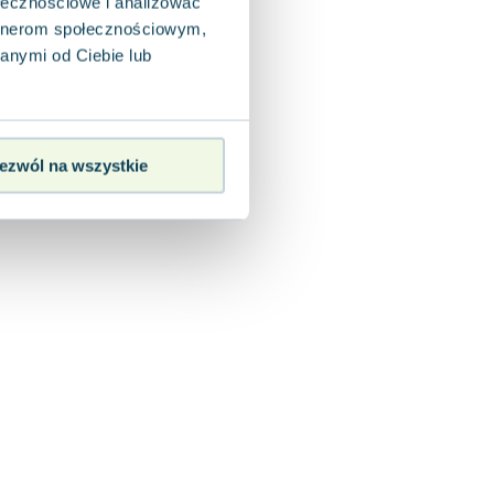
ołecznościowe i analizować
artnerom społecznościowym,
anymi od Ciebie lub
ezwól na wszystkie