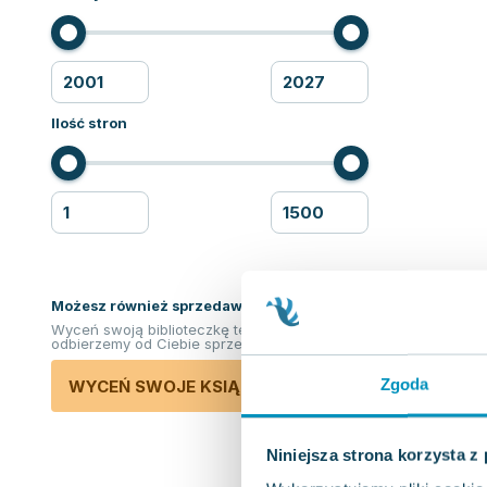
Ilość stron
Możesz również sprzedawać ksiązki!
Wyceń swoją biblioteczkę teraz. Odkupimy i
odbierzemy od Ciebie sprzedane książki.
Zgoda
WYCEŃ SWOJE KSIĄŻKI
Niniejsza strona korzysta z