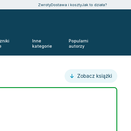
Zwroty
Dostawa i koszty
Jak to działa?
zniki
Inne
Popularni
e
kategorie
autorzy
Zobacz książki