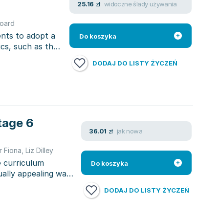
widoczne ślady używania
25.16
zł
oard
nts to adopt a
Do koszyka
ics, such as the
DODAJ DO LISTY ŻYCZEŃ
tage 6
jak nowa
36.01
zł
r Fiona
,
Liz Dilley
e curriculum
Do koszyka
ually appealing way.
DODAJ DO LISTY ŻYCZEŃ