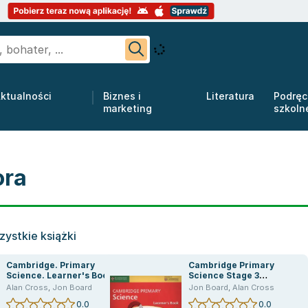
ktualności
Biznes i
Literatura
Podręc
marketing
szkoln
ora
ystkie książki
Cambridge. Primary
Cambridge Primary
Science. Learner's Book 2
Science Stage 3
with Digital access
Learner's Book
Alan Cross
,
Jon Board
Jon Board
,
Alan Cross
0.0
0.0