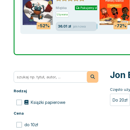
Miękka
Pakujemy dzisiaj
Używana
-52%
-72%
36.01 zł
jak nowa
Jon 
Często uży
Rodzaj
Do 20zł
Książki papierowe
Cena
do 10zł