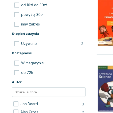
od 10zł do 30zł
powyżej 30zł
inny zakres
Stopień zużycia
3
Używane
Dostępność
W magazynie
do 72h
Autor
3
Jon Board
2
Alan Cross