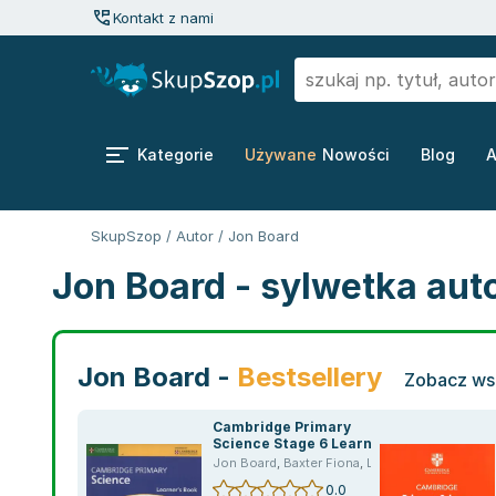
Kontakt z nami
Kategorie
Używane
Nowości
Blog
A
SkupSzop
/
Autor
/
Jon Board
Jon Board - sylwetka aut
Jon Board -
Bestsellery
Zobacz wsz
Cambridge Primary
Science Stage 6 Learner's
Book
Jon Board
,
Baxter Fiona
,
Liz Dilley
0.0