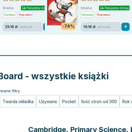
Miękka
Miękka
Pakujemy dzisiaj
Pakujemy dzisiaj
Używana
Wyprzedaż
Używana
Wyprzedaż
-74%
25.16 zł
18.18 zł
widoczne ślady używania
jak nowa
Board - wszystkie książki
wane filtry
Twarda okładka
Używane
Pocket
Ilość stron od 300
Rok 
Cambridge. Primary Science. 