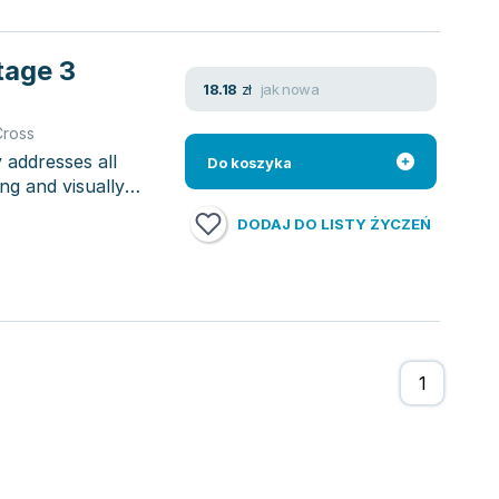
tage 3
jak nowa
18.18
zł
Cross
 addresses all
Do koszyka
ng and visually
DODAJ DO LISTY ŻYCZEŃ