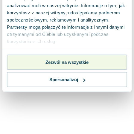
Joseph Murphy
analizować ruch w naszej witrynie. Informacje o tym, jak
Jan Sztaudynger
korzystasz z naszej witryny, udostępniamy partnerom
społecznościowym, reklamowym i analitycznym.
Aleksander Puszkin
Partnerzy mogą połączyć te informacje z innymi danymi
Oscar Wilde
otrzymanymi od Ciebie lub uzyskanymi podczas
Małgorzata Ohme
korzystania z ich usług.
Maddie Ziegler
Leszek Czarnecki
Joanna Racewicz
Zezwól na wszystkie
Maria Seweryn
Janina Zającówna
Spersonalizuj
Eric Helms
Anna Prus (oprac.)
Nela Mała Reporterka
Agnieszka Maciąg
Barbara Wrzesińska
Terry Pratchett
Virginia Woolf