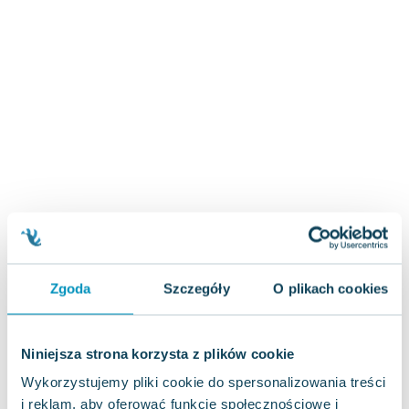
Zygmunt Freud
Agata Passent
Michel Moran
Maciej Orłoś
Jo Nesbo
Katarzyna Miller
Antoine de Saint Exupery
Lew Tołstoj
Mark Twain
Marcin Meller
Paulina Młynarska
ks. Piotr Pawlukiewicz
Zgoda
Szczegóły
O plikach cookies
Jarosław Sokołowski
Piotr Latocha
Michael Scott
Niniejsza strona korzysta z plików cookie
Piotr Semka
Wykorzystujemy pliki cookie do spersonalizowania treści
Jarosław Iwaszkiewicz
i reklam, aby oferować funkcje społecznościowe i