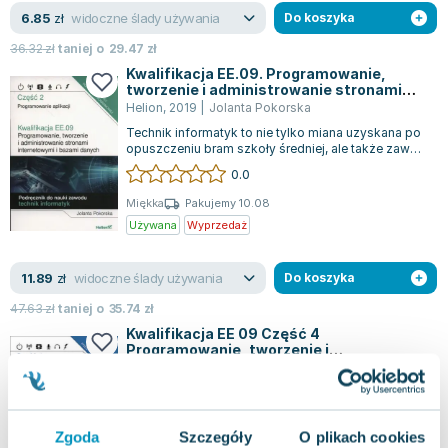
Lorraine Warren
widoczne ślady używania
6.85
zł
Do koszyka
Ajahn Brahm
36.32
zł
taniej o
29.47
zł
Lucinda Riley
Kwalifikacja EE.09. Programowanie,
Jacek Walkiewicz
tworzenie i administrowanie stronami
internetowymi i bazami danych. Część 2
Helion
,
2019
|
Jolanta Pokorska
Technik informatyk to nie tylko miana uzyskana po
opuszczeniu bram szkoły średniej, ale także zawód
stanowiący ważny krok w budowa...
0.0
Miękka
Pakujemy 10.08
Używana
Wyprzedaż
widoczne ślady używania
11.89
zł
Do koszyka
47.63
zł
taniej o
35.74
zł
Kwalifikacja EE 09 Część 4
Programowanie, tworzenie i
administrowanie stronami internetowymi i
Helion
,
2019
|
Jolanta Pokorska
,
W opisie
bazami danych
Technik informatyk to nie tylko kwalifikacja
zdobyta w szkole średniej, ale także profesja
otwierająca drzwi do branży technologic...
0.0
Zgoda
Szczegóły
O plikach cookies