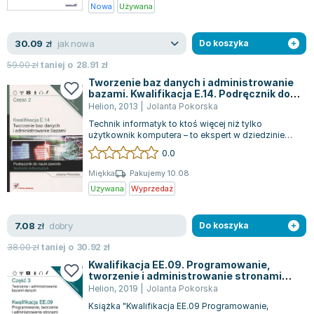
Książki: Psychologia, motywacja
Nauki historyczne - książki
Dan Brown
Nowa
Używana
Książki o naukach politycznych dla studentów
Bolesław Prus
Książki do nauk przyrodniczych dla studentów
Clive Cussler
jak nowa
30.09
zł
Do koszyka
Książki do nauk społecznych dla studentów
Wanda Chotomska
59.00
zł
taniej o
28.91
zł
Książki do nauk ścisłych dla studentów
Józef Ignacy Kraszewski
Tworzenie baz danych i administrowanie
Prawo - książki dla studentów
Clive Staples Lewis
bazami. Kwalifikacja E.14. Podręcznik do
nauki zawodu technik informatyk. Część 2
Helion
,
2013
|
Jolanta Pokorska
Technologia żywności - książki
Martyna Wojciechowska
Technik informatyk to ktoś więcej niż tylko
Zarządzanie i marketing - książki
Melissa De la Cruz
użytkownik komputera – to ekspert w dziedzinie
Nauka języków obcych - książki
Blanka Lipińska
technologii. Wybór szkoły o kierunku te...
0.0
Podręczniki dla nauczycieli - metodyka
Jaś Kapela
Miękka
Pakujemy 10.08
Repetytoria, testy i materiały pomocnicze
Agatha Christie
Używana
Wyprzedaż
Witold Gadowski
Jan Pietrzak
dobry
7.08
zł
Do koszyka
Marcin Kowalczyk
38.00
zł
taniej o
30.92
zł
Piotr Zychowicz
Kwalifikacja EE.09. Programowanie,
Joanna Jabłczyńska
tworzenie i administrowanie stronami
internetowymi i bazami danych. Część 3.
Helion
,
2019
|
Jolanta Pokorska
Piotr Kościelny
Tworzenie i administrowanie bazami
Książka "Kwalifikacja EE.09 Programowanie,
danych. Podręcznik do nauki zawodu
Jan Piński