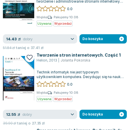
tworzenie i administrowanie stronami internetowymi
technik i
Zygmunt Freud
i bazami danych cz.3 Tworzenie i adm...
0.0
Agata Passent
Miękka
Pakujemy 10.08
Michel Moran
Używana
Wyprzedaż
Maciej Orłoś
Jo Nesbo
dobry
14.43
zł
Do koszyka
Katarzyna Miller
51.84
zł
taniej o
37.41
zł
Antoine de Saint Exupery
Tworzenie stron internetowych. Część 1
Lew Tołstoj
Helion
,
2013
|
Jolanta Pokorska
Mark Twain
Technik informatyk nie jest typowym
Marcin Meller
użytkownikiem komputera. Decydując się na naukę
Paulina Młynarska
w szkole o takim profilu, uczniowie stopniowo...
0.0
ks. Piotr Pawlukiewicz
Miękka
Pakujemy 10.08
Jarosław Sokołowski
Używana
Wyprzedaż
Piotr Latocha
Michael Scott
dobry
12.55
zł
Do koszyka
Piotr Semka
39.90
zł
taniej o
27.35
zł
Jarosław Iwaszkiewicz