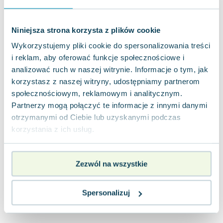
Miękka
Pakujemy 10.08
Używana
Wyprzedaż
Niniejsza strona korzysta z plików cookie
dobry
12.74
zł
Do koszyka
Wykorzystujemy pliki cookie do spersonalizowania treści
i reklam, aby oferować funkcje społecznościowe i
51.72
zł
taniej o
38.98
zł
analizować ruch w naszej witrynie. Informacje o tym, jak
korzystasz z naszej witryny, udostępniamy partnerom
społecznościowym, reklamowym i analitycznym.
Partnerzy mogą połączyć te informacje z innymi danymi
otrzymanymi od Ciebie lub uzyskanymi podczas
korzystania z ich usług.
Zezwól na wszystkie
Spersonalizuj