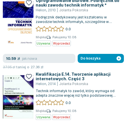
Oprogramowanie biurowe. Podręcznik do
Joseph Murphy
nauki zawodu technik informatyk *
Helion
,
2010
|
Jolanta Pokorska
Jan Sztaudynger
Podręcznik dedykowany jest kształceniu w
Aleksander Puszkin
zawodzie technik informatyk, szczególnie w
Oscar Wilde
kontekście nauki przedmiotu dotyczącego oprogr...
0.0
Małgorzata Ohme
Miękka
Pakujemy 10.08
Maddie Ziegler
Używana
Wyprzedaż
Leszek Czarnecki
Joanna Racewicz
jak nowa
10.59
zł
Do koszyka
Maria Seweryn
37.95
zł
taniej o
27.36
zł
Janina Zającówna
Kwalifikacja E.14. Tworzenie aplikacji
Eric Helms
internetowych. Część 3
Helion
,
2014
|
Jolanta Pokorska
Anna Prus (oprac.)
Technik informatyk to zawód, który wymaga od
Nela Mała Reporterka
adepta znacznie więcej niż tylko podstawowej
Agnieszka Maciąg
znajomości komputerów. Wybierając ten ki...
0.0
Barbara Wrzesińska
Miękka
Pakujemy 10.08
Terry Pratchett
Używana
Wyprzedaż
Virginia Woolf