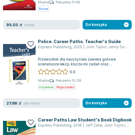
Książki: Psychologia, motywacja
Nauki historyczne - książki
Dan Brown
Miękka
Pakujemy 11.08
Książki o naukach politycznych dla studentów
Bolesław Prus
Nowa
Książki do nauk przyrodniczych dla studentów
Clive Cussler
Książki do nauk społecznych dla studentów
Wanda Chotomska
nowa
95.03
zł
Do koszyka
Książki do nauk ścisłych dla studentów
Józef Ignacy Kraszewski
Prawo - książki dla studentów
Clive Staples Lewis
Police. Career Paths. Teacher's Guide
Technologia żywności - książki
Martyna Wojciechowska
Express Publishing
,
2020
|
John Taylor
,
Jenny Dooley
Zarządzanie i marketing - książki
Melissa De la Cruz
Przewodnik dla nauczyciela zawiera gotowe
Nauka języków obcych - książki
Blanka Lipińska
scenariusze lekcji, klucze do zadań oraz
transkrypcje nagrań. "Police" z serii "Career P...
Podręczniki dla nauczycieli - metodyka
Jaś Kapela
0.0
Repetytoria, testy i materiały pomocnicze
Agatha Christie
Miękka
Pakujemy 10.08
Witold Gadowski
Używana
Wyprzedaż
Jan Pietrzak
Marcin Kowalczyk
jak nowa
27.88
zł
Do koszyka
Piotr Zychowicz
Joanna Jabłczyńska
Career Paths Law Student's Book Digibook
Piotr Kościelny
Express Publishing
,
2018
|
Jeff Zeter
,
John Taylor
,
Virgi
Jan Piński