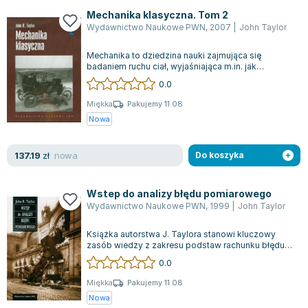
Joseph Murphy
Mechanika klasyczna. Tom 2
Jan Sztaudynger
Wydawnictwo Naukowe PWN
,
2007
|
John Taylor
Aleksander Puszkin
Mechanika to dziedzina nauki zajmująca się
Oscar Wilde
badaniem ruchu ciał, wyjaśniająca m.in. jak
elektrony przemieszczają się w kineskopie t...
Małgorzata Ohme
0.0
Maddie Ziegler
Miękka
Pakujemy 11.08
Leszek Czarnecki
Nowa
Joanna Racewicz
Maria Seweryn
nowa
137.19
zł
Do koszyka
Janina Zającówna
Eric Helms
Wstep do analizy błędu pomiarowego
Anna Prus (oprac.)
Wydawnictwo Naukowe PWN
,
1999
|
John Taylor
Nela Mała Reporterka
Książka autorstwa J. Taylora stanowi kluczowy
Agnieszka Maciąg
zasób wiedzy z zakresu podstaw rachunku błędu
pomiarowego, skierowany do przyszłych...
Barbara Wrzesińska
0.0
Terry Pratchett
Miękka
Pakujemy 11.08
Virginia Woolf
Nowa