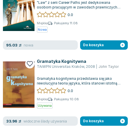
"Law" z serii Career Paths jest dedykowana
Zygmunt Freud
osobom pracującym w zawodach prawniczych
oraz tym, którzy przygotowują się do kariery w...
Agata Passent
0.0
Michel Moran
Miękka
Pakujemy 11.08
Maciej Orłoś
Nowa
Jo Nesbo
Katarzyna Miller
nowa
95.03
zł
Do koszyka
Antoine de Saint Exupery
Lew Tołstoj
Gramatyka Kognitywna
Mark Twain
TAiWPN Universitas Kraków
,
2008
|
John Taylor
Marcin Meller
Gramatyka kognitywna przedstawia się jako
Paulina Młynarska
rewolucyjna teoria języka, która stanowi istotną
alternatywę dla dominujących w językozn...
ks. Piotr Pawlukiewicz
0.0
Jarosław Sokołowski
Miękka
Pakujemy 10.08
Piotr Latocha
Używana
Michael Scott
Piotr Semka
widoczne ślady używania
33.96
zł
Do koszyka
Jarosław Iwaszkiewicz