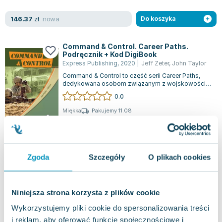
Lorraine Warren
Ajahn Brahm
nowa
146.37
zł
Do koszyka
Lucinda Riley
Jacek Walkiewicz
Command & Control. Career Paths.
Podręcznik + Kod DigiBook
Express Publishing
,
2020
|
Jeff Zeter
,
John Taylor
Command & Control to część serii Career Paths,
dedykowana osobom związanym z wojskowością,
które chcą podnieść swoje kompetencje j...
0.0
Miękka
Pakujemy 11.08
Nowa
nowa
95.03
zł
Do koszyka
Zgoda
Szczegóły
O plikach cookies
Niniejsza strona korzysta z plików cookie
Wykorzystujemy pliki cookie do spersonalizowania treści
i reklam, aby oferować funkcje społecznościowe i