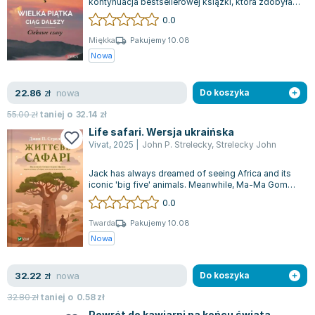
Książki: Psychologia, motywacja
Nauki historyczne - książki
Dan Brown
kontynuacja bestsellerowej książki, która zdobyła
serca czytelników na całym świeci...
Książki o naukach politycznych dla studentów
Bolesław Prus
0.0
Książki do nauk przyrodniczych dla studentów
Clive Cussler
Miękka
Pakujemy 10.08
Książki do nauk społecznych dla studentów
Wanda Chotomska
Nowa
Książki do nauk ścisłych dla studentów
Józef Ignacy Kraszewski
Prawo - książki dla studentów
Clive Staples Lewis
nowa
22.86
zł
Do koszyka
Technologia żywności - książki
Martyna Wojciechowska
55.00
zł
taniej o
32.14
zł
Zarządzanie i marketing - książki
Melissa De la Cruz
Life safari. Wersja ukraińska
Vivat
,
2025
|
John P. Strelecky
,
Strelecky John
Nauka języków obcych - książki
Blanka Lipińska
Podręczniki dla nauczycieli - metodyka
Jaś Kapela
Jack has always dreamed of seeing Africa and its
Repetytoria, testy i materiały pomocnicze
Agatha Christie
iconic 'big five' animals. Meanwhile, Ma-Ma Gombe,
who has achieved many dreams t...
Witold Gadowski
0.0
Jan Pietrzak
Twarda
Pakujemy 10.08
Marcin Kowalczyk
Nowa
Piotr Zychowicz
Joanna Jabłczyńska
nowa
32.22
zł
Do koszyka
Piotr Kościelny
32.80
zł
taniej o
0.58
zł
Jan Piński
Powrót do kawiarni na końcu świata.