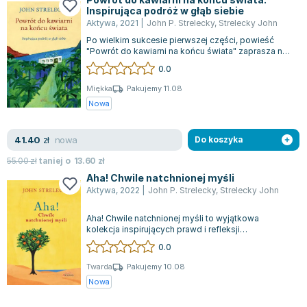
Inspirująca podróż w głąb siebie
Zygmunt Freud
Aktywa
,
2021
|
John P. Strelecky
,
Strelecky John
Agata Passent
Po wielkim sukcesie pierwszej części, powieść
Michel Moran
"Powrót do kawiarni na końcu świata" zaprasza nas
do ponownego zbadania niecodzienne...
Maciej Orłoś
0.0
Jo Nesbo
Miękka
Pakujemy 11.08
Katarzyna Miller
Nowa
Antoine de Saint Exupery
Lew Tołstoj
nowa
41.40
zł
Do koszyka
Mark Twain
55.00
zł
taniej o
13.60
zł
Marcin Meller
Aha! Chwile natchnionej myśli
Aktywa
,
2022
|
John P. Strelecky
,
Strelecky John
Paulina Młynarska
ks. Piotr Pawlukiewicz
Aha! Chwile natchnionej myśli to wyjątkowa
Jarosław Sokołowski
kolekcja inspirujących prawd i refleksji
dotyczących życia oraz ludzkiego sposobu
Piotr Latocha
0.0
myśle...
Michael Scott
Twarda
Pakujemy 10.08
Piotr Semka
Nowa
Jarosław Iwaszkiewicz