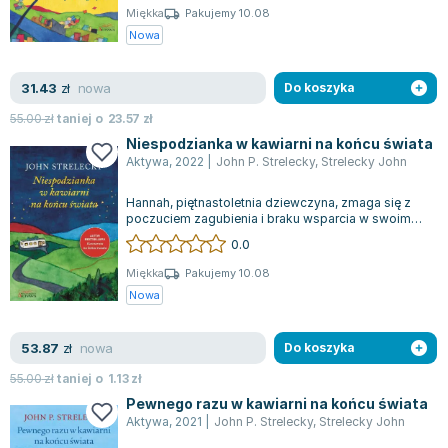
Lorraine Warren
Miękka
Pakujemy 10.08
Ajahn Brahm
Nowa
Lucinda Riley
Jacek Walkiewicz
nowa
31.43
zł
Do koszyka
55.00
zł
taniej o
23.57
zł
Niespodzianka w kawiarni na końcu świata
Aktywa
,
2022
|
John P. Strelecky
,
Strelecky John
Hannah, piętnastoletnia dziewczyna, zmaga się z
poczuciem zagubienia i braku wsparcia w swoim
życiu. Otaczający ją świat wydaje si...
0.0
Miękka
Pakujemy 10.08
Nowa
nowa
53.87
zł
Do koszyka
55.00
zł
taniej o
1.13
zł
Pewnego razu w kawiarni na końcu świata
Aktywa
,
2021
|
John P. Strelecky
,
Strelecky John