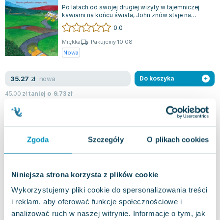
Po latach od swojej drugiej wizyty w tajemniczej
kawiarni na końcu świata, John znów staje na
rozdrożu swojego życia. Czas zostawi...
0.0
Miękka
Pakujemy 10.08
Nowa
nowa
35.27
zł
Do koszyka
45.00
zł
taniej o
9.73
zł
A new visitor to the cafe at the edge of
the… . Wersja ukraińska
Vivat
,
2024
|
John P. Strelecky
,
Strelecky John
At just fifteen, Hanna has already experienced more
Zgoda
Szczegóły
O plikach cookies
than her fair share of challenges. Growing up
without sufficient parental atte...
0.0
Miękka
Pakujemy 10.08
Niniejsza strona korzysta z plików cookie
Nowa
Wykorzystujemy pliki cookie do spersonalizowania treści
i reklam, aby oferować funkcje społecznościowe i
nowa
32.22
zł
Do koszyka
analizować ruch w naszej witrynie. Informacje o tym, jak