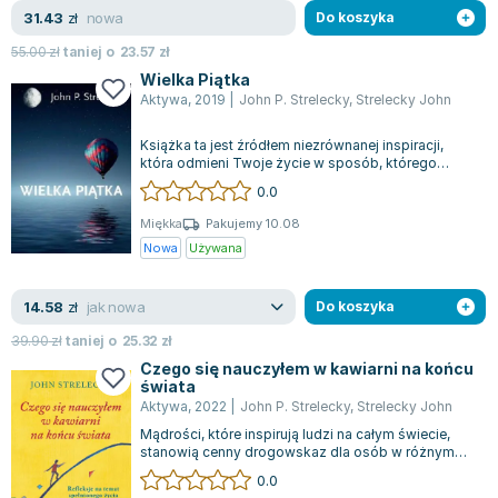
Joseph Murphy
nowa
31.43
zł
Do koszyka
Jan Sztaudynger
55.00
zł
taniej o
23.57
zł
Aleksander Puszkin
Wielka Piątka
Aktywa
,
2019
|
John P. Strelecky
,
Strelecky John
Oscar Wilde
Małgorzata Ohme
Książka ta jest źródłem niezrównanej inspiracji,
Maddie Ziegler
która odmieni Twoje życie w sposób, którego
jeszcze nie dostrzegasz, ale który st...
Leszek Czarnecki
0.0
Joanna Racewicz
Miękka
Pakujemy 10.08
Maria Seweryn
Nowa
Używana
Janina Zającówna
Eric Helms
jak nowa
14.58
zł
Do koszyka
Anna Prus (oprac.)
39.90
zł
taniej o
25.32
zł
Nela Mała Reporterka
Czego się nauczyłem w kawiarni na końcu
świata
Agnieszka Maciąg
Aktywa
,
2022
|
John P. Strelecky
,
Strelecky John
Barbara Wrzesińska
Mądrości, które inspirują ludzi na całym świecie,
Terry Pratchett
stanowią cenny drogowskaz dla osób w różnym
wieku. John Strelecky, autor światow...
Virginia Woolf
0.0