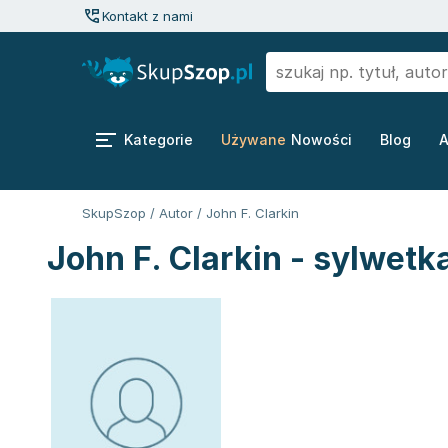
Kontakt z nami
Kategorie
Używane
Nowości
Blog
A
SkupSzop
/
Autor
/
John F. Clarkin
John F. Clarkin - sylwetk