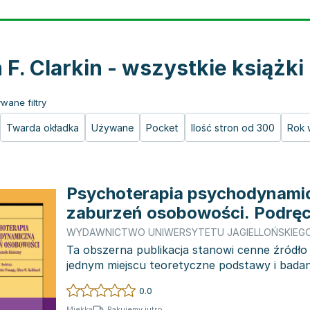
 F. Clarkin - wszystkie książki
wane filtry
Twarda okładka
Używane
Pocket
Ilość stron od 300
Rok 
Psychoterapia psychodynami
zaburzeń osobowości. Podręc
kliniczny
WYDAWNICTWO UNIWERSYTETU JAGIELLOŃSKIEG
Ta obszerna publikacja stanowi cenne źródło
jednym miejscu teoretyczne podstawy i badan
psychodynamic...
0.0
Pakujemy jutro
Miękka