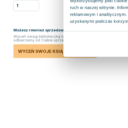
Wykorzystujemy pliki cookie 
ruch w naszej witrynie. Inf
reklamowym i analitycznym. 
uzyskanymi podczas korzysta
Możesz również sprzedawać ksiązki!
Wyceń swoją biblioteczkę teraz. Odkupimy i
odbierzemy od Ciebie sprzedane książki.
WYCEŃ SWOJE KSIĄŻKI