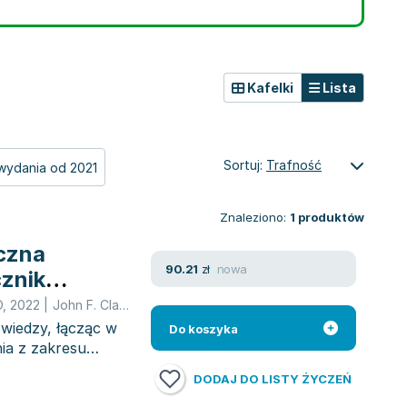
Kafelki
Lista
Sortuj:
Trafność
wydania od 2021
Znaleziono:
1
produktów
czna
nowa
90.21
zł
znik
O
,
2022
|
John F. Clarkin
,
opracowanie zbiorowe
,
Glen O. Gabbard
,
P
 wiedzy, łącząc w
Do koszyka
ia z zakresu
DODAJ DO LISTY ŻYCZEŃ