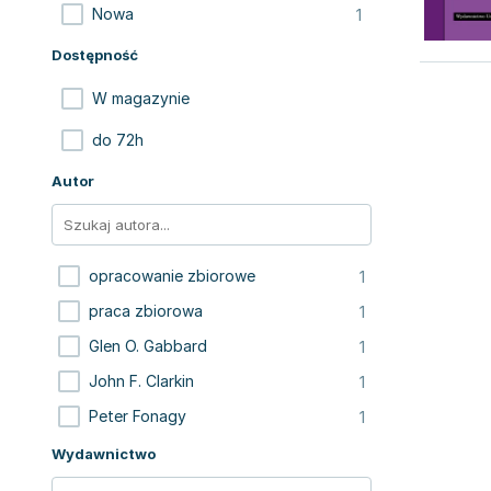
1
Nowa
Dostępność
W magazynie
do 72h
Autor
1
opracowanie zbiorowe
1
praca zbiorowa
1
Glen O. Gabbard
1
John F. Clarkin
1
Peter Fonagy
Wydawnictwo