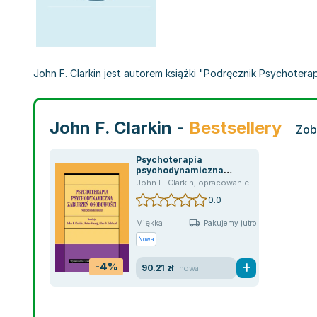
John F. Clarkin jest autorem książki "Podręcznik Psychote
John F. Clarkin -
Bestsellery
Zob
Psychoterapia
psychodynamiczna
zaburzeń osobowości.
John F. Clarkin
,
opracowanie zbiorowe
,
Glen 
Podręcznik kliniczny
0.0
Miękka
Pakujemy jutro
Nowa
-4%
90.21 zł
nowa