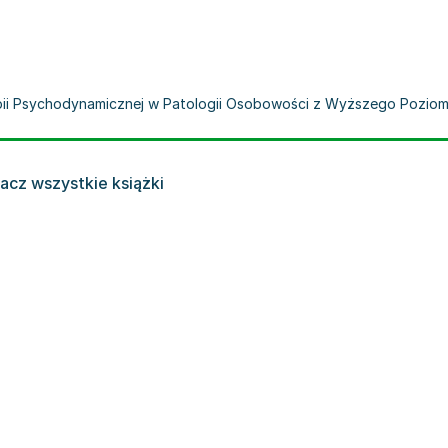
rapii Psychodynamicznej w Patologii Osobowości z Wyższego Poziomu
acz wszystkie książki
O. Gabbard
,
Peter Fonagy
,
praca zbiorowa