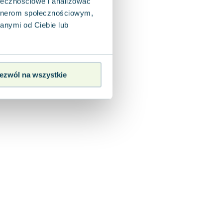
ołecznościowe i analizować
artnerom społecznościowym,
anymi od Ciebie lub
ezwól na wszystkie