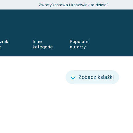
Zwroty
Dostawa i koszty
Jak to działa?
zniki
Inne
Popularni
e
kategorie
autorzy
Zobacz książki