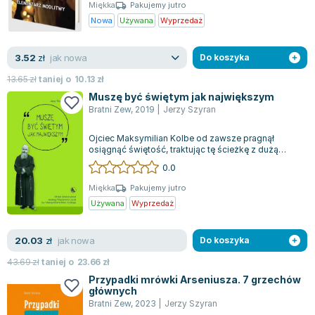
Książki: Psychologia, motywacja
Nauki historyczne - książki
Dan Brown
Miękka
Pakujemy jutro
Książki o naukach politycznych dla studentów
Bolesław Prus
Nowa
Używana
Wyprzedaż
Książki do nauk przyrodniczych dla studentów
Clive Cussler
Książki do nauk społecznych dla studentów
Wanda Chotomska
jak nowa
3.52
zł
Do koszyka
Książki do nauk ścisłych dla studentów
Józef Ignacy Kraszewski
13.65
zł
taniej o
10.13
zł
Prawo - książki dla studentów
Clive Staples Lewis
Muszę być świętym jak największym
Technologia żywności - książki
Martyna Wojciechowska
Bratni Zew
,
2019
|
Jerzy Szyran
Zarządzanie i marketing - książki
Melissa De la Cruz
Ojciec Maksymilian Kolbe od zawsze pragnął
Nauka języków obcych - książki
Blanka Lipińska
osiągnąć świętość, traktując tę ścieżkę z dużą
determinacją i oddaniem. Już jako młody...
Podręczniki dla nauczycieli - metodyka
Jaś Kapela
0.0
Repetytoria, testy i materiały pomocnicze
Agatha Christie
Miękka
Pakujemy jutro
Witold Gadowski
Używana
Wyprzedaż
Jan Pietrzak
Marcin Kowalczyk
jak nowa
20.03
zł
Do koszyka
Piotr Zychowicz
43.69
zł
taniej o
23.66
zł
Joanna Jabłczyńska
Przypadki mrówki Arseniusza. 7 grzechów
głównych
Piotr Kościelny
Bratni Zew
,
2023
|
Jerzy Szyran
Jan Piński