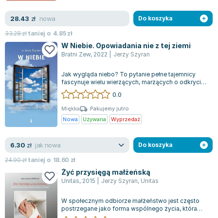
Lorraine Warren
Ajahn Brahm
nowa
28.43
zł
Do koszyka
Lucinda Riley
33.28
zł
taniej o
4.85
zł
Jacek Walkiewicz
W Niebie. Opowiadania nie z tej ziemi
Bratni Zew
,
2022
|
Jerzy Szyran
Jak wygląda niebo? To pytanie pełne tajemnicy
fascynuje wielu wierzących, marzących o odkryciu
tej zagadki po zakończeniu ziemskie...
0.0
Miękka
Pakujemy jutro
Nowa
Używana
Wyprzedaż
jak nowa
6.30
zł
Do koszyka
24.90
zł
taniej o
18.60
zł
Żyć przysięgą małżeńską
Unitas
,
2015
|
Jerzy Szyran
,
Unitas
W społecznym odbiorze małżeństwo jest często
postrzegane jako forma wspólnego życia, która
tylko niektórym przynosi prawdziwe szcz...