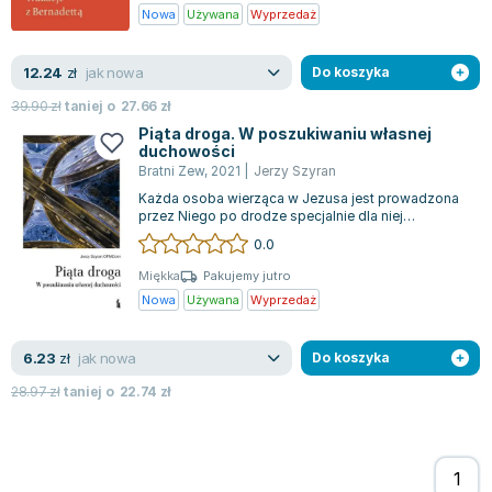
Nowa
Używana
Wyprzedaż
jak nowa
12.24
zł
Do koszyka
39.90
zł
taniej o
27.66
zł
Piąta droga. W poszukiwaniu własnej
duchowości
Bratni Zew
,
2021
|
Jerzy Szyran
Każda osoba wierząca w Jezusa jest prowadzona
przez Niego po drodze specjalnie dla niej
przygotowanej. Kluczowe jest, aby przyzwol...
0.0
Miękka
Pakujemy jutro
Nowa
Używana
Wyprzedaż
jak nowa
6.23
zł
Do koszyka
28.97
zł
taniej o
22.74
zł