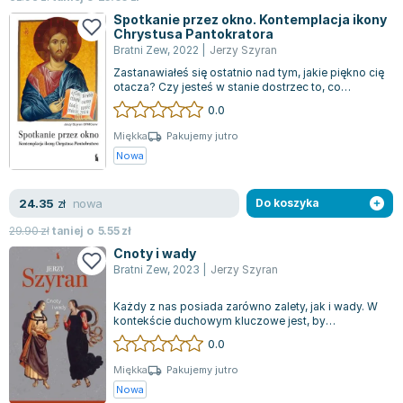
Joseph Murphy
Spotkanie przez okno. Kontemplacja ikony
Chrystusa Pantokratora
Jan Sztaudynger
Bratni Zew
,
2022
|
Jerzy Szyran
Aleksander Puszkin
Zastanawiałeś się ostatnio nad tym, jakie piękno cię
Oscar Wilde
otacza? Czy jesteś w stanie dostrzec to, co
duchowe i wyjątkowe? Czy widzisz...
Małgorzata Ohme
0.0
Maddie Ziegler
Miękka
Pakujemy jutro
Leszek Czarnecki
Nowa
Joanna Racewicz
Maria Seweryn
nowa
24.35
zł
Do koszyka
Janina Zającówna
29.90
zł
taniej o
5.55
zł
Eric Helms
Cnoty i wady
Anna Prus (oprac.)
Bratni Zew
,
2023
|
Jerzy Szyran
Nela Mała Reporterka
Każdy z nas posiada zarówno zalety, jak i wady. W
Agnieszka Maciąg
kontekście duchowym kluczowe jest, by
skutecznie eliminować te drugie. Niestety,...
Barbara Wrzesińska
0.0
Terry Pratchett
Miękka
Pakujemy jutro
Virginia Woolf
Nowa