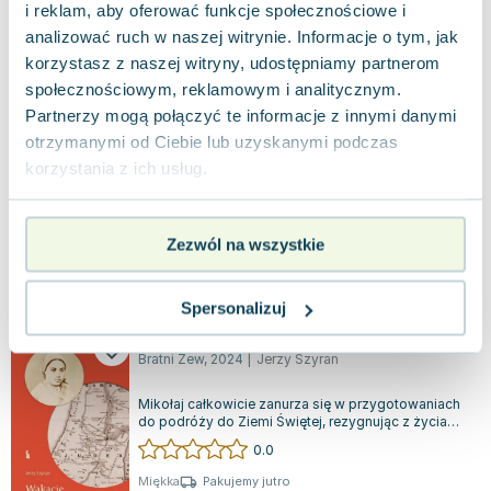
i reklam, aby oferować funkcje społecznościowe i
29.90
zł
taniej o
5.55
zł
analizować ruch w naszej witrynie. Informacje o tym, jak
Przypadki mrówki Arseniusza. 7 grzechów
korzystasz z naszej witryny, udostępniamy partnerom
głównych
społecznościowym, reklamowym i analitycznym.
Bratni Zew
,
2024
|
Jerzy Szyran
Partnerzy mogą połączyć te informacje z innymi danymi
Ojciec Jerzy Szyran, uznany franciszkanin i doktor
teologii, wykładowca specjalizujący się w teologii
otrzymanymi od Ciebie lub uzyskanymi podczas
moralnej, zdobył serca młods...
0.0
korzystania z ich usług.
Twarda
Pakujemy jutro
Nowa
Zezwól na wszystkie
nowa
36.56
zł
Do koszyka
Spersonalizuj
44.90
zł
taniej o
8.34
zł
Wakacje z Bernadettą
Bratni Zew
,
2024
|
Jerzy Szyran
Mikołaj całkowicie zanurza się w przygotowaniach
do podróży do Ziemi Świętej, rezygnując z życia
towarzyskiego na rzecz nauki i du...
0.0
Miękka
Pakujemy jutro