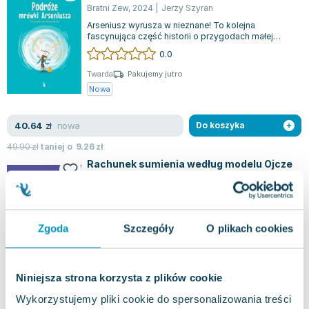
Bratni Zew
,
2024
|
Jerzy Szyran
Arseniusz wyrusza w nieznane! To kolejna
fascynująca część historii o przygodach małej
mrówki.Po długim czasie rozłąki, Arseniusz...
0.0
Twarda
Pakujemy jutro
Nowa
nowa
40.64
zł
Do koszyka
49.90
zł
taniej o
9.26
zł
Rachunek sumienia według modelu Ojcze
nasz
Bratni Zew
,
2025
|
Szyran OFMConv Jerzy
,
Jerzy Szyran
Rachunek sumienia jest istotnym elementem
praktyk duchowych, które w połączeniu z modlitwą
myślną, umożliwiają regularne ocenianie...
Zgoda
Szczegóły
O plikach cookies
0.0
Twarda
Pakujemy jutro
Nowa
Niniejsza strona korzysta z plików cookie
Wykorzystujemy pliki cookie do spersonalizowania treści
nowa
24.35
zł
Do koszyka