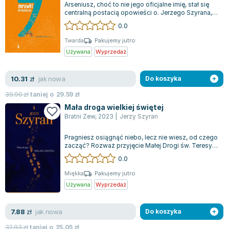
Arseniusz, choć to nie jego oficjalne imię, stał się
Zygmunt Freud
centralną postacią opowieści o. Jerzego Szyrana,
skupiającej się na intrygują...
Agata Passent
0.0
Michel Moran
Twarda
Pakujemy jutro
Maciej Orłoś
Używana
Wyprzedaż
Jo Nesbo
Katarzyna Miller
jak nowa
10.31
zł
Do koszyka
Antoine de Saint Exupery
39.90
zł
taniej o
29.59
zł
Lew Tołstoj
Mała droga wielkiej świętej
Mark Twain
Bratni Zew
,
2023
|
Jerzy Szyran
Marcin Meller
Pragniesz osiągnąć niebo, lecz nie wiesz, od czego
Paulina Młynarska
zacząć? Rozważ przyjęcie Małej Drogi św. Teresy!
Obchodząc 150. rocznicę urodzi...
ks. Piotr Pawlukiewicz
0.0
Jarosław Sokołowski
Miękka
Pakujemy jutro
Piotr Latocha
Używana
Wyprzedaż
Michael Scott
Piotr Semka
jak nowa
7.88
zł
Do koszyka
Jarosław Iwaszkiewicz
32.93
zł
taniej o
25.05
zł