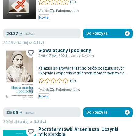
0.0
Miękka
Pakujemy jutro
Nowa
nowa
20.37
zł
Do koszyka
24.48
zł
taniej o
4.11
zł
Słowa otuchy i pociechy
Bratni Zew
,
2024
|
Jerzy Szyran
Książka skierowana jest do osób poszukujących
ukojenia i wsparcia w trudnych momentach życia.
Czerpie swoją moc z fragmentów Testa...
0.0
Twarda
Pakujemy jutro
Nowa
nowa
35.06
zł
Do koszyka
39.90
zł
taniej o
4.84
zł
Podróże mrówki Arseniusza. Uczynki
miłosierdzia