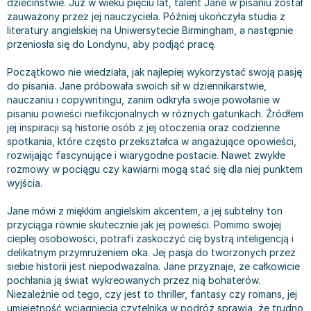
dzieciństwie. Już w wieku pięciu lat, talent Jane w pisaniu został
Bajki wiersze
Książki: finanse, księgowość, bankowość
Książki: pamiętniki, dzienniki i listy
Liceum i technikum
Książki o sportowcach
Julian Tuwim
zauważony przez jej nauczyciela. Później ukończyła studia z
literatury angielskiej na Uniwersytecie Birmingham, a następnie
Do kolorowania i naklejania
Książki o gospodarce
Wywiady, wspomnienia - książki
Podręczniki do 1 klasy liceum i technikum
Książki: Turystyka i podróże
Bracia Grimm
przeniosła się do Londynu, aby podjąć pracę.
Kontrastowe obrazki
Inne
Komiksy
Podręczniki do 2 klasy liceum i technikum
Albumy krajoznawcze
Stephen King
Kreatywne / Aktywizujące
Książki o marketingu
Komiksy dla dorosłych
Podręczniki do 3 klasy liceum i technikum
Albumy krajoznawcze - Polska
Tanya Valko
Początkowo nie wiedziała, jak najlepiej wykorzystać swoją pasję
Poznawanie świata
Książki o zarządzaniu
Komiksy dla dzieci
Podręczniki do klasy 4 liceum i technikum
Albumy krajoznawcze - Świat
Lauren Kate
do pisania. Jane próbowała swoich sił w dziennikarstwie,
nauczaniu i copywritingu, zanim odkryła swoje powołanie w
Podręczniki szkolne
Historia - książki
Komiksy dla młodzieży
Podręczniki do szkoły zawodowej
Atlasy
Jan Brzechwa
pisaniu powieści niefikcjonalnych w różnych gatunkach. Źródłem
Edukacja przedszkolna
Archeologia - książki
Komiksy obcojęzyczne
Podręczniki do 1 klasy szkoły zawodowej
Atlasy - Polska
E. L. James
jej inspiracji są historie osób z jej otoczenia oraz codzienne
Liceum, Technikum
Historia Polski - książki
Fantastyka, horror - książki
Podręczniki do 2 klasy szkoły zawodowej
Atlasy - świat
Virginia C. Andrews
spotkania, które często przekształca w angażujące opowieści,
rozwijając fascynujące i wiarygodne postacie. Nawet zwykłe
Szkoła podstawowa
Historia świata - książki
Książki fantasy
Podręczniki do 3 klasy szkoły zawodowej
Globusy
Waldemar Łysiak
rozmowy w pociągu czy kawiarni mogą stać się dla niej punktem
Szkoły wyższe
II Wojna Światowa - książki
Książki horrory
Książki dla dzieci
Mapy
Monika Szwaja
wyjścia.
Szkoła zawodowa
Książki militarne
Science Fiction - książki
Książki dla dzieci do 2 lat
Mapy - Polska
Camilla Läckberg
Jane mówi z miękkim angielskim akcentem, a jej subtelny ton
Książki: Prawo
Książki kryminały
Książki: bajki dla dzieci do 2 lat
Mapy - Świat
Jan Kochanowski
przyciąga równie skutecznie jak jej powieści. Pomimo swojej
Inne
Książki z poezją, aforyzmami i dramaty
Do kąpieli i zabawy
Przewodniki turystyczne
Henning Mankell
cieplej osobowości, potrafi zaskoczyć cię bystrą inteligencją i
Książki: Prawo administracyjne
Książki dramaty
Kolorowanki i książki do naklejania do 2 lat
Przewodniki turystyczne - Polska
Beata Pawlikowska
delikatnym przymrużeniem oka. Jej pasja do tworzonych przez
Książki: Prawo cywilne
Książki humorystyczne i aforyzmy
Książki grające, z puzzlami i magnesami do 2 lat
Przewodniki turystyczne - Świat
L.J. Smith
siebie historii jest niepodważalna. Jane przyznaje, że całkowicie
pochłania ją świat wykreowanych przez nią bohaterów.
Książki: Prawo finansowe
Tomiki poezji
Obrazki kontrastowe dla niemowląt
Książki: Zdrowie, rodzina, związki
Diana Palmer
Niezależnie od tego, czy jest to thriller, fantasy czy romans, jej
Książki: Prawo karne
Książki o sztuce
Poznawanie świata dla dzieci do 2 lat - książki
Książki: Rodzina, związki
Bear Grylls
umiejętność wciągnięcia czytelnika w podróż sprawia, że trudno