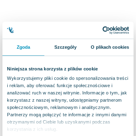
Joseph Murphy
Jan Sztaudynger
Aleksander Puszkin
Oscar Wilde
Małgorzata Ohme
Maddie Ziegler
Zgoda
Szczegóły
O plikach cookies
Leszek Czarnecki
Joanna Racewicz
Maria Seweryn
Niniejsza strona korzysta z plików cookie
Janina Zającówna
Wykorzystujemy pliki cookie do spersonalizowania treści
Eric Helms
i reklam, aby oferować funkcje społecznościowe i
Anna Prus (oprac.)
analizować ruch w naszej witrynie. Informacje o tym, jak
Nela Mała Reporterka
korzystasz z naszej witryny, udostępniamy partnerom
Agnieszka Maciąg
społecznościowym, reklamowym i analitycznym.
Partnerzy mogą połączyć te informacje z innymi danymi
Barbara Wrzesińska
otrzymanymi od Ciebie lub uzyskanymi podczas
Terry Pratchett
korzystania z ich usług.
Virginia Woolf