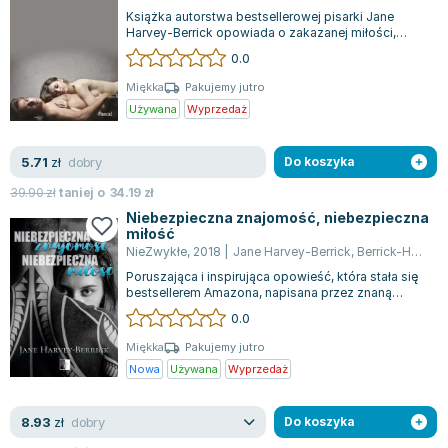
Książki: Psychologia, motywacja
Nauki historyczne - książki
Dan Brown
Książka autorstwa bestsellerowej pisarki Jane
Książki o naukach politycznych dla studentów
Bolesław Prus
Harvey-Berrick opowiada o zakazanej miłości,
której główną bohaterką jest Caroline W...
Książki do nauk przyrodniczych dla studentów
Clive Cussler
0.0
Książki do nauk społecznych dla studentów
Wanda Chotomska
Miękka
Pakujemy jutro
Książki do nauk ścisłych dla studentów
Józef Ignacy Kraszewski
Używana
Wyprzedaż
Prawo - książki dla studentów
Clive Staples Lewis
Technologia żywności - książki
Martyna Wojciechowska
dobry
5.71
zł
Do koszyka
Zarządzanie i marketing - książki
Melissa De la Cruz
39.90
zł
taniej o
34.19
zł
Nauka języków obcych - książki
Blanka Lipińska
Niebezpieczna znajomość, niebezpieczna
miłość
Podręczniki dla nauczycieli - metodyka
Jaś Kapela
NieZwykłe
,
2018
|
Jane Harvey-Berrick
,
Berrick-Harvey Jane
Repetytoria, testy i materiały pomocnicze
Agatha Christie
Poruszająca i inspirująca opowieść, która stała się
Witold Gadowski
bestsellerem Amazona, napisana przez znaną
autorkę romansów, Jane Harvey-Berri...
Jan Pietrzak
0.0
Marcin Kowalczyk
Miękka
Pakujemy jutro
Piotr Zychowicz
Nowa
Używana
Wyprzedaż
Joanna Jabłczyńska
Piotr Kościelny
dobry
8.93
zł
Do koszyka
Jan Piński