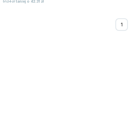
51.24
zł
taniej o
42.31
zł
Zygmunt Freud
Agata Passent
Michel Moran
Maciej Orłoś
Jo Nesbo
Katarzyna Miller
Antoine de Saint Exupery
Lew Tołstoj
Mark Twain
Marcin Meller
Paulina Młynarska
ks. Piotr Pawlukiewicz
Jarosław Sokołowski
Piotr Latocha
Michael Scott
Piotr Semka
Jarosław Iwaszkiewicz