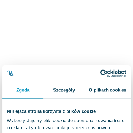
Zygmunt Freud
Agata Passent
Michel Moran
Maciej Orłoś
Jo Nesbo
Katarzyna Miller
Antoine de Saint Exupery
Lew Tołstoj
Mark Twain
Marcin Meller
Paulina Młynarska
Zgoda
Szczegóły
O plikach cookies
ks. Piotr Pawlukiewicz
Jarosław Sokołowski
Piotr Latocha
Niniejsza strona korzysta z plików cookie
Michael Scott
Wykorzystujemy pliki cookie do spersonalizowania treści
Piotr Semka
i reklam, aby oferować funkcje społecznościowe i
Jarosław Iwaszkiewicz