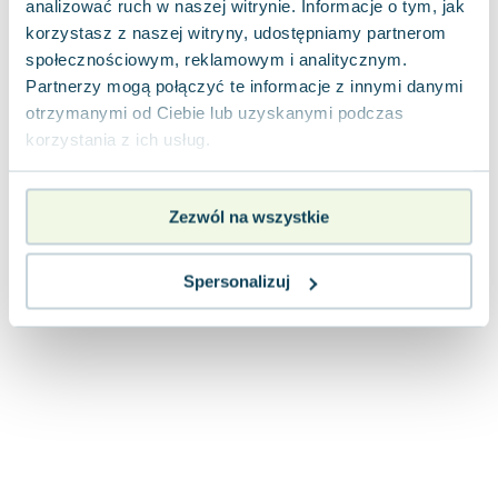
analizować ruch w naszej witrynie. Informacje o tym, jak
Joseph Murphy
korzystasz z naszej witryny, udostępniamy partnerom
Jan Sztaudynger
społecznościowym, reklamowym i analitycznym.
Aleksander Puszkin
Partnerzy mogą połączyć te informacje z innymi danymi
Oscar Wilde
otrzymanymi od Ciebie lub uzyskanymi podczas
Małgorzata Ohme
korzystania z ich usług.
Maddie Ziegler
Leszek Czarnecki
Zezwól na wszystkie
Joanna Racewicz
Maria Seweryn
Janina Zającówna
Spersonalizuj
Eric Helms
Anna Prus (oprac.)
Nela Mała Reporterka
Agnieszka Maciąg
Barbara Wrzesińska
Terry Pratchett
Virginia Woolf