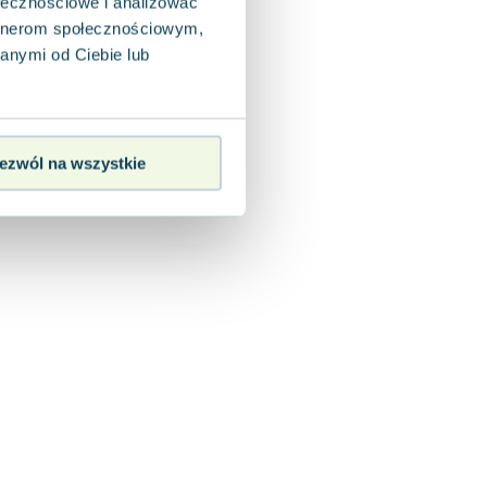
ołecznościowe i analizować
artnerom społecznościowym,
anymi od Ciebie lub
ezwól na wszystkie