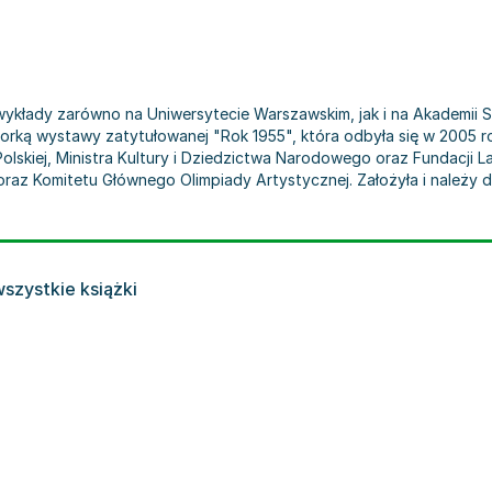
wykłady zarówno na Uniwersytecie Warszawskim, jak i na Akademii S
nizatorką wystawy zatytułowanej "Rok 1955", która odbyła się w 2
Polskiej, Ministra Kultury i Dziedzictwa Narodowego oraz Fundacji 
az Komitetu Głównego Olimpiady Artystycznej. Założyła i należy d
szystkie książki
nast
,
Michał Kopczyński
,
Iwona Luba
,
Małgorzatq Myśliwiec
,
Mariusz Trąba
,
Marian