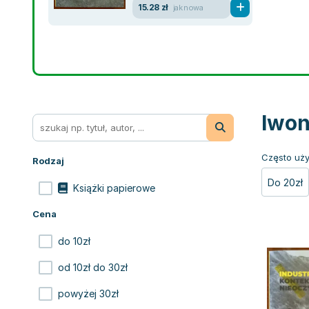
15.28 zł
jak nowa
Iwon
Często uży
Rodzaj
Do 20zł
Książki papierowe
Cena
do 10zł
od 10zł do 30zł
powyżej 30zł