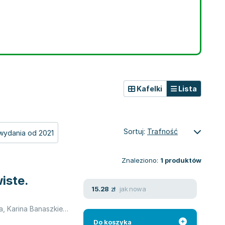
Kafelki
Lista
Sortuj:
Trafność
wydania od 2021
Znaleziono:
1
produktów
iste.
jak nowa
15.28
zł
a
,
Karina Banaszkiewicz
,
Alicja Knast
,
Michał Kopczyński
,
Iwona Lub
Do koszyka