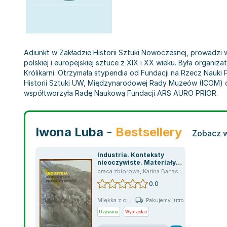
Adiunkt w Zakładzie Historii Sztuki Nowoczesnej, prowadzi 
polskiej i europejskiej sztuce z XIX i XX wieku. Była orga
Królikarni. Otrzymała stypendia od Fundacji na Rzecz Nauki 
Historii Sztuki UW, Międzynarodowej Rady Muzeów (ICOM) or
współtworzyła Radę Naukową Fundacji ARS AURO PRIOR.
Iwona Luba -
Bestsellery
Zobacz w
Industria. Konteksty
nieoczywiste. Materiały
pokonferencyjne
praca zbiorowa
,
Karina Banaszkiewicz
,
Alicja K
0.0
Miękka z o...
Pakujemy jutro
Używana
Wyprzedaż