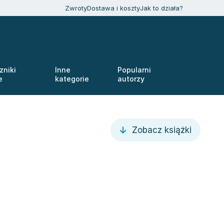
Zwroty
Dostawa i koszty
Jak to działa?
zniki
Inne
Popularni
e
kategorie
autorzy
Zobacz książki