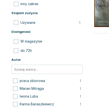
inny zakres
Stopień zużycia
1
Używane
Dostępność
W magazynie
do 72h
Autor
1
praca zbiorowa
1
Marian Mitręga
1
Iwona Luba
1
Karina Banaszkiewicz