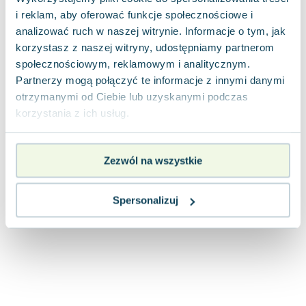
Joseph Murphy
i reklam, aby oferować funkcje społecznościowe i
Jan Sztaudynger
analizować ruch w naszej witrynie. Informacje o tym, jak
Aleksander Puszkin
korzystasz z naszej witryny, udostępniamy partnerom
Oscar Wilde
społecznościowym, reklamowym i analitycznym.
Partnerzy mogą połączyć te informacje z innymi danymi
Małgorzata Ohme
otrzymanymi od Ciebie lub uzyskanymi podczas
Maddie Ziegler
korzystania z ich usług.
Leszek Czarnecki
Joanna Racewicz
Maria Seweryn
Zezwól na wszystkie
Janina Zającówna
Eric Helms
Spersonalizuj
Anna Prus (oprac.)
Nela Mała Reporterka
Agnieszka Maciąg
Barbara Wrzesińska
Terry Pratchett
Virginia Woolf