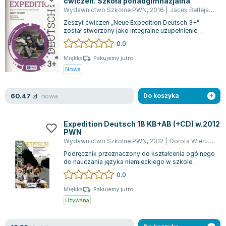
ćwiczeń. Szkoła ponadgimnazjalna
Lorraine Warren
Wydawnictwo Szkolne PWN
,
2016
|
Jacek Betleja
,
Doro
Ajahn Brahm
Zeszyt ćwiczeń „Neue Expedition Deutsch 3+”
Lucinda Riley
został stworzony jako integralne uzupełnienie
podręcznika, ściśle z nim zintegrowany z...
0.0
Jacek Walkiewicz
Miękka
Pakujemy jutro
Nowa
nowa
60.47
zł
Do koszyka
Expedition Deutsch 1B KB+AB (+CD) w.2012
PWN
Wydawnictwo Szkolne PWN
,
2012
|
Dorota Wieruszewska
Podręcznik przeznaczony do kształcenia ogólnego
do nauczania języka niemieckiego w szkole
ponadgimnazjalnej. Numer ewidencyjny w w...
0.0
Miękka
Pakujemy jutro
Używana