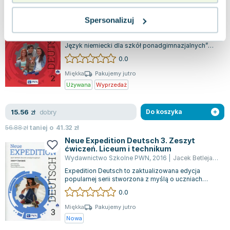
Neue Expedition Deutsch 2. Język
niemiecki. Podręcznik. Szkoły
Spersonalizuj
ponadgimnazjalne + CD
Wydawnictwo Szkolne PWN
,
2015
|
Jacek Betleja
,
Doro
Książka „Neue Expedition Deutsch. 2 Podręcznik.
Język niemiecki dla szkół ponadgimnazjalnych”
jest idealnym wyborem dla uczniów sz...
0.0
Miękka
Pakujemy jutro
Używana
Wyprzedaż
dobry
15.56
zł
Do koszyka
56.88
zł
taniej o
41.32
zł
Neue Expedition Deutsch 3. Zeszyt
ćwiczeń. Liceum i technikum
Wydawnictwo Szkolne PWN
,
2016
|
Jacek Betleja
,
Doro
Expedition Deutsch to zaktualizowana edycja
popularnej serii stworzona z myślą o uczniach
szkół ponadgimnazjalnych, którzy rozpocz...
0.0
Miękka
Pakujemy jutro
Nowa