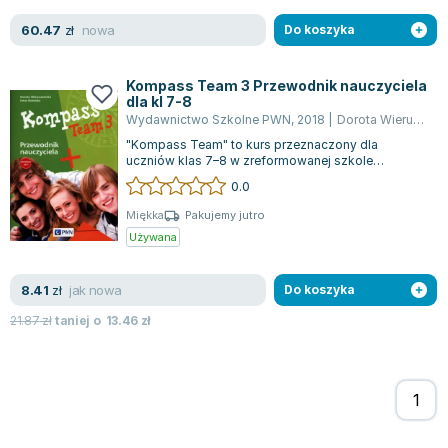
nowa
60.47
zł
Do koszyka
Kompass Team 3 Przewodnik nauczyciela
dla kl 7-8
Wydawnictwo Szkolne PWN
,
2018
|
Dorota Wieruszewska
"Kompass Team" to kurs przeznaczony dla
uczniów klas 7–8 w zreformowanej szkole
podstawowej, który dostosowuje się do nowej
0.0
podsta...
Miękka
Pakujemy jutro
Używana
jak nowa
8.41
zł
Do koszyka
21.87
zł
taniej o
13.46
zł