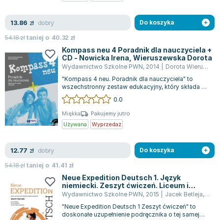
Zygmunt Freud
dobry
13.86
Agata Passent
zł
Do koszyka
Michel Moran
54.18
zł
taniej o
40.32
zł
Maciej Orłoś
Kompass neu 4 Poradnik dla nauczyciela +
CD - Nowicka Irena, Wieruszewska Dorota
Jo Nesbo
Wydawnictwo Szkolne PWN
,
2014
|
Dorota Wieruszewska
Katarzyna Miller
"Kompass 4 neu. Poradnik dla nauczyciela" to
Antoine de Saint Exupery
wszechstronny zestaw edukacyjny, który składa się
z książki, płyty CD audio oraz zaso...
0.0
Lew Tołstoj
Mark Twain
Miękka
Pakujemy jutro
Używana
Wyprzedaż
Marcin Meller
Paulina Młynarska
dobry
12.77
ks. Piotr Pawlukiewicz
zł
Do koszyka
Jarosław Sokołowski
54.18
zł
taniej o
41.41
zł
Piotr Latocha
Neue Expedition Deutsch 1. Język
niemiecki. Zeszyt ćwiczeń. Liceum i
Michael Scott
technikum
Wydawnictwo Szkolne PWN
,
2015
|
Jacek Betleja
,
Doro
Piotr Semka
"Neue Expedition Deutsch 1 Zeszyt ćwiczeń" to
Jarosław Iwaszkiewicz
doskonałe uzupełnienie podręcznika o tej samej