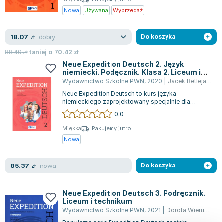
Nowa
Używana
Wyprzedaż
dobry
18.07
zł
Do koszyka
88.49
zł
taniej o
70.42
zł
Neue Expedition Deutsch 2. Język
niemiecki. Podęcznik. Klasa 2. Liceum i
technikum
Wydawnictwo Szkolne PWN
,
2020
|
Jacek Betleja
,
Dor
Neue Expedition Deutsch to kurs języka
niemieckiego zaprojektowany specjalnie dla
uczniów liceów i techników, którzy po ukończeniu...
0.0
Miękka
Pakujemy jutro
Nowa
nowa
85.37
zł
Do koszyka
Neue Expedition Deutsch 3. Podręcznik.
Liceum i technikum
Wydawnictwo Szkolne PWN
,
2021
|
Dorota Wieruszewska