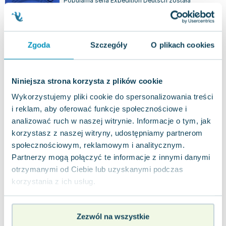
Popularna seria Expedition Deutsch została
odświeżona, aby jeszcze lepiej służyć zarówno
początkującym, jak i zaawansowanym ucznio...
0.0
Miękka
Pakujemy jutro
Zgoda
Szczegóły
O plikach cookies
Nowa
nowa
85.37
zł
Do koszyka
Niniejsza strona korzysta z plików cookie
Wykorzystujemy pliki cookie do spersonalizowania treści
Neue Expedition Deutsch Starter. Zeszyt
i reklam, aby oferować funkcje społecznościowe i
ćwiczeń. Szkoły ponadgimnazjalne
Wydawnictwo Szkolne PWN
,
2015
|
Jacek Betleja
,
Doro
analizować ruch w naszej witrynie. Informacje o tym, jak
Zeszyt ćwiczeń towarzyszący podręcznikowi
korzystasz z naszej witryny, udostępniamy partnerom
"Neue Expedition Deutsch" stanowi doskonałe
społecznościowym, reklamowym i analitycznym.
uzupełnienie nauki, oferując przemyślaną int...
0.0
Partnerzy mogą połączyć te informacje z innymi danymi
Miękka
Pakujemy jutro
otrzymanymi od Ciebie lub uzyskanymi podczas
Nowa
Używana
Wyprzedaż
korzystania z ich usług.
widoczne ślady używania
7.70
zł
Do koszyka
Zezwól na wszystkie
42.59
zł
taniej o
34.89
zł