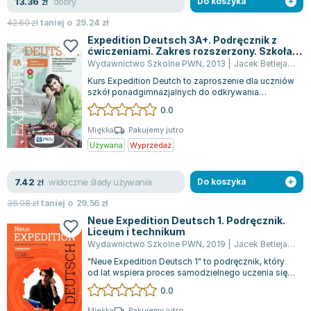
dobry
13.36
zł
Do koszyka
42.60
zł
taniej o
29.24
zł
Expedition Deutsch 3A+. Podręcznik z
ćwiczeniami. Zakres rozszerzony. Szkoła
ponadgimnazjalna
Wydawnictwo Szkolne PWN
,
2013
|
Jacek Betleja
,
Doro
Kurs Expedition Deutch to zaproszenie dla uczniów
szkół ponadgimnazjalnych do odkrywania
nowoczesnego języka niemieckiego. Umożliw...
0.0
Miękka
Pakujemy jutro
Używana
Wyprzedaż
widoczne ślady używania
7.42
zł
Do koszyka
36.98
zł
taniej o
29.56
zł
Neue Expedition Deutsch 1. Podręcznik.
Liceum i technikum
Wydawnictwo Szkolne PWN
,
2019
|
Jacek Betleja
,
Doro
"Neue Expedition Deutsch 1" to podręcznik, który
od lat wspiera proces samodzielnego uczenia się
uczniów, wzmacniając ich niezależ...
0.0
Miękka
Pakujemy jutro