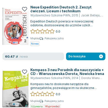
Książki: Psychologia, motywacja
Nauki historyczne - książki
Dan Brown
Książki o naukach politycznych dla studentów
Bolesław Prus
Neue Expedition Deutsch 2. Zeszyt
ćwiczeń. Liceum i technikum
Książki do nauk przyrodniczych dla studentów
Clive Cussler
Wydawnictwo Szkolne PWN
,
2015
|
Jacek Betleja
,
Doro
Książki do nauk społecznych dla studentów
Wanda Chotomska
Expedition Deutsch powraca w nowoczesnej
Książki do nauk ścisłych dla studentów
Józef Ignacy Kraszewski
odsłonie, dostosowanej do uczniów szkół
ponadgimnazjalnych, zarówno tych zaczynających,
0.0
Prawo - książki dla studentów
Clive Staples Lewis
j...
Technologia żywności - książki
Martyna Wojciechowska
Miękka
Pakujemy jutro
Nowa
Zarządzanie i marketing - książki
Melissa De la Cruz
Nauka języków obcych - książki
Blanka Lipińska
nowa
60.47
Podręczniki dla nauczycieli - metodyka
Jaś Kapela
zł
Do koszyka
Repetytoria, testy i materiały pomocnicze
Agatha Christie
Witold Gadowski
Kompass 3 neu Poradnik dla nauczyciela +
CD - Wieruszewska Dorota, Nowicka Irena
Jan Pietrzak
Wydawnictwo Szkolne PWN
,
2014
|
Dorota Wieruszewska
Marcin Kowalczyk
Kompass neu to doskonałe narzędzie dla
Piotr Zychowicz
gimnazjalistów, pozwalające im na skuteczne
porozumiewanie się w języku niemieckim w
0.0
Joanna Jabłczyńska
różnor...
Piotr Kościelny
Miękka
Pakujemy jutro
Używana
Wyprzedaż
Jan Piński