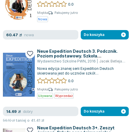
nazwie, oferujące spójny system nawig...
0.0
Joseph Murphy
Jan Sztaudynger
Miękka
Pakujemy jutro
Nowa
Aleksander Puszkin
Oscar Wilde
nowa
60.47
Małgorzata Ohme
zł
Do koszyka
Maddie Ziegler
Leszek Czarnecki
Neue Expedition Deutsch 3. Podcznik.
Poziom podstawowy. Szkoła
Joanna Racewicz
ponadgimnazjalna + 2CD
Wydawnictwo Szkolne PWN
,
2016
|
Jacek Betleja
,
Doro
Maria Seweryn
Nowa edycja znanej serii Expedition Deutsch
Janina Zającówna
skierowana jest do uczniów szkół
ponadgimnazjalnych, zarówno tych, którzy
0.0
Eric Helms
zaczynają, j...
Anna Prus (oprac.)
Miękka
Pakujemy jutro
Używana
Wyprzedaż
Nela Mała Reporterka
Agnieszka Maciąg
dobry
14.69
Barbara Wrzesińska
zł
Do koszyka
Terry Pratchett
56.10
zł
taniej o
41.41
zł
Virginia Woolf
Neue Expedition Deutsch 3+. Zeszyt