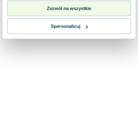
Lorraine Warren
Zezwól na wszystkie
Ajahn Brahm
Lucinda Riley
Spersonalizuj
Jacek Walkiewicz