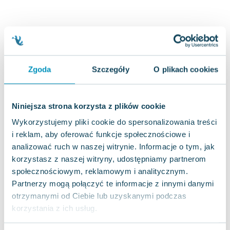
Joseph Murphy
Jan Sztaudynger
Aleksander Puszkin
Oscar Wilde
Małgorzata Ohme
Zgoda
Szczegóły
O plikach cookies
Maddie Ziegler
Leszek Czarnecki
Joanna Racewicz
Niniejsza strona korzysta z plików cookie
Maria Seweryn
Wykorzystujemy pliki cookie do spersonalizowania treści
Janina Zającówna
i reklam, aby oferować funkcje społecznościowe i
Eric Helms
analizować ruch w naszej witrynie. Informacje o tym, jak
Anna Prus (oprac.)
korzystasz z naszej witryny, udostępniamy partnerom
Nela Mała Reporterka
społecznościowym, reklamowym i analitycznym.
Agnieszka Maciąg
Partnerzy mogą połączyć te informacje z innymi danymi
Barbara Wrzesińska
otrzymanymi od Ciebie lub uzyskanymi podczas
Terry Pratchett
korzystania z ich usług.
Virginia Woolf