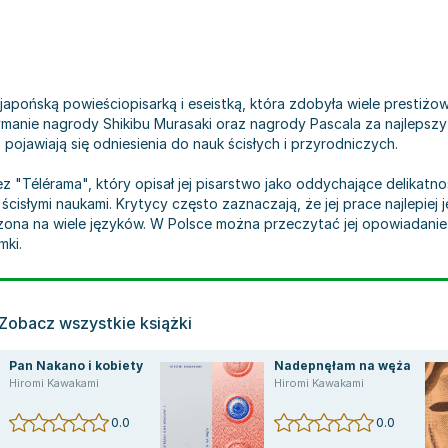
apońską powieściopisarką i eseistką, która zdobyła wiele prestiżow
anie nagrody Shikibu Murasaki oraz nagrody Pascala za najlepszy
pojawiają się odniesienia do nauk ścisłych i przyrodniczych.
ez "Télérama", który opisał jej pisarstwo jako oddychające delikatno
 ścisłymi naukami. Krytycy często zaznaczają, że jej prace najlep
ona na wiele języków. W Polsce można przeczytać jej opowiadanie 
mki.
Zobacz wszystkie książki
Pan Nakano i kobiety
Nadepnęłam na węża
Hiromi Kawakami
Hiromi Kawakami
0.0
0.0