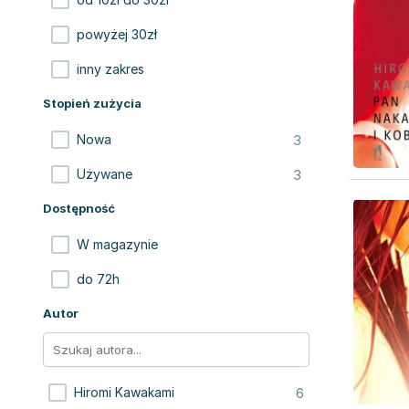
powyżej 30zł
inny zakres
Stopień zużycia
3
Nowa
3
Używane
Dostępność
W magazynie
do 72h
Autor
6
Hiromi Kawakami