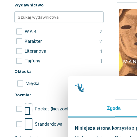
Wydawnictwo
2
W.A.B.
2
Karakter
1
Literanova
1
Tajfuny
Okładka
6
Miękka
Rozmiar
Zgoda
5
Pocket (kieszonkowa)
1
Standardowa
Niniejsza strona korzysta z