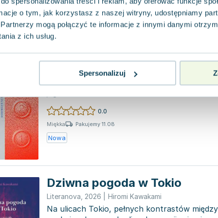
do spersonalizowania treści i reklam, aby oferować funkcje sp
Używana
Wyprzedaż
ormacje o tym, jak korzystasz z naszej witryny, udostępniamy p
Partnerzy mogą połączyć te informacje z innymi danymi otrzym
nia z ich usług.
Nadepnęłam na węża
Karakter
,
2026
|
Hiromi Kawakami
Spersonalizuj
Z
Gdy przypadkowo nadepniesz na węża, musis
jego duch może znaleźć schronienie w twoim
wtedy poradzi...
0.0
Pakujemy 11.08
Miękka
Nowa
Dziwna pogoda w Tokio
Literanova
,
2026
|
Hiromi Kawakami
Na ulicach Tokio, pełnych kontrastów między