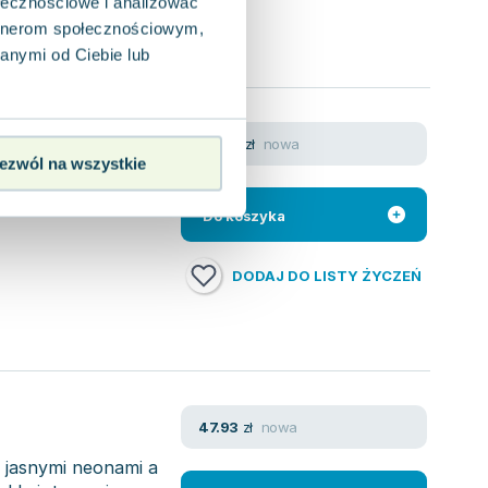
ołecznościowe i analizować
artnerom społecznościowym,
anymi od Ciebie lub
nowa
38.45
zł
ezwól na wszystkie
z być czujny, bo
 domu. Jak sobie
Do koszyka
DODAJ DO LISTY ŻYCZEŃ
nowa
47.93
zł
 jasnymi neonami a