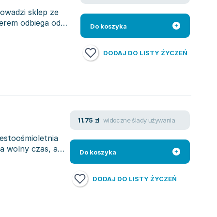
owadzi sklep ze
erem odbiega od
Do koszyka
DODAJ DO LISTY ŻYCZEŃ
widoczne ślady używania
11.75
zł
iestoośmioletnia
ia wolny czas, a
Do koszyka
DODAJ DO LISTY ŻYCZEŃ