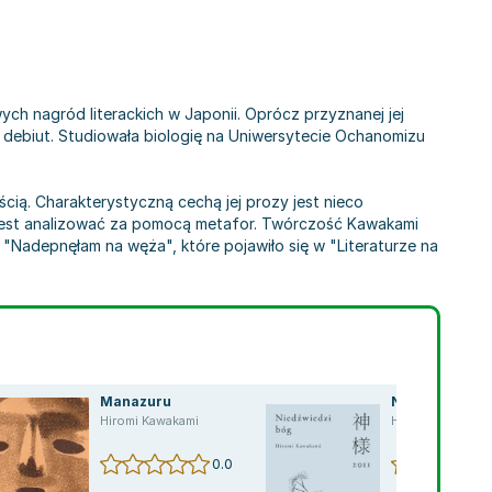
ych nagród literackich w Japonii. Oprócz przyznanej jej
 debiut. Studiowała biologię na Uniwersytecie Ochanomizu
ścią. Charakterystyczną cechą jej prozy jest nieco
iej jest analizować za pomocą metafor. Twórczość Kawakami
"Nadepnęłam na węża", które pojawiło się w "Literaturze na
Manazuru
Niedźwiedzi b
Hiromi Kawakami
Hiromi Kawakami
0.0