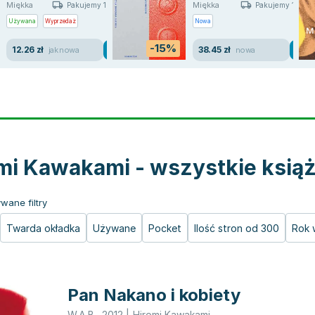
Miękka
Miękka
Pakujemy 10.08
Pakujemy 11.08
Używana
Wyprzedaż
Nowa
-15%
12.26 zł
38.45 zł
jak nowa
nowa
mi Kawakami - wszystkie książ
wane filtry
Twarda okładka
Używane
Pocket
Ilość stron od 300
Rok 
Pan Nakano i kobiety
W.A.B.
,
2012
|
Hiromi Kawakami