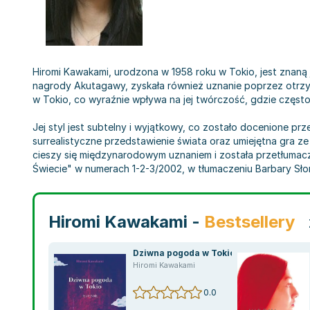
Hiromi Kawakami, urodzona w 1958 roku w Tokio, jest znaną j
nagrody Akutagawy, zyskała również uznanie poprzez otrzym
w Tokio, co wyraźnie wpływa na jej twórczość, gdzie często 
Jej styl jest subtelny i wyjątkowy, co zostało docenione prz
surrealistyczne przedstawienie świata oraz umiejętna gra ze
cieszy się międzynarodowym uznaniem i została przetłumacz
Świecie" w numerach 1-2-3/2002, w tłumaczeniu Barbary Sło
Hiromi Kawakami -
Bestsellery
Dziwna pogoda w Tokio
Hiromi Kawakami
0.0