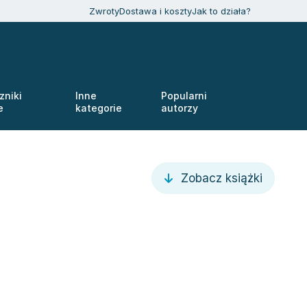
Zwroty
Dostawa i koszty
Jak to działa?
zniki
Inne
Popularni
e
kategorie
autorzy
Zobacz książki