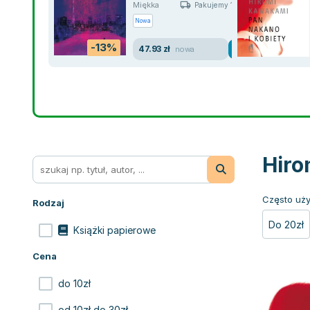
Miękka
Pakujemy 11.08
Nowa
-13%
47.93 zł
nowa
Hiro
Często uży
Rodzaj
Do 20zł
Książki papierowe
Cena
do 10zł
od 10zł do 30zł