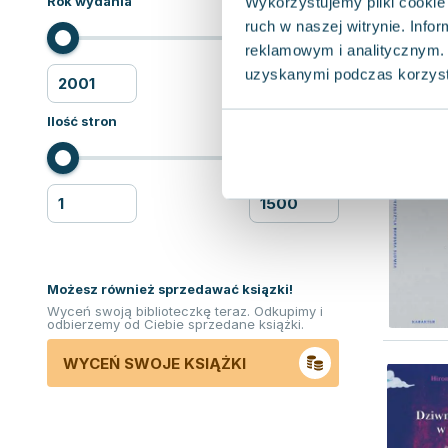
Rok wydania
Wykorzystujemy pliki cookie 
ruch w naszej witrynie. Inf
reklamowym i analitycznym. 
uzyskanymi podczas korzysta
Ilość stron
Możesz również sprzedawać ksiązki!
Wyceń swoją biblioteczkę teraz. Odkupimy i
odbierzemy od Ciebie sprzedane książki.
WYCEŃ SWOJE KSIĄŻKI