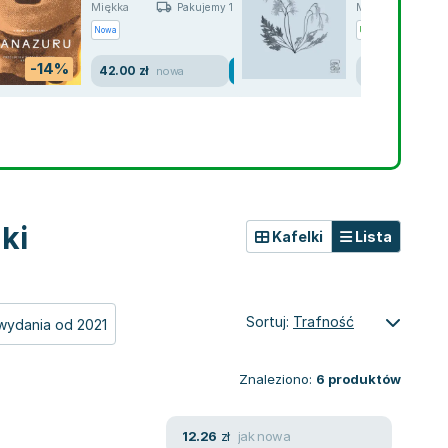
Miękka
Miękka
Pakujemy 10.08
P
Nowa
Używana
Wyprzed
-14%
42.00 zł
111.54 zł
nowa
jak n
ki
Kafelki
Lista
Sortuj:
Trafność
wydania od 2021
Znaleziono:
6
produktów
jak nowa
12.26
zł