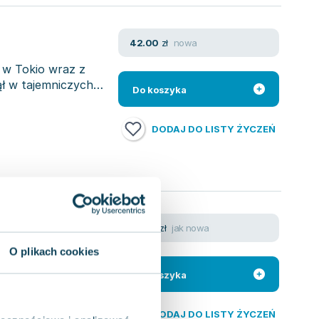
nowa
42.00
zł
a w Tokio wraz z
ął w tajemniczych
Do koszyka
DODAJ DO LISTY ŻYCZEŃ
jak nowa
111.54
zł
O plikach cookies
 historii
rzed" i "po". W
Do koszyka
DODAJ DO LISTY ŻYCZEŃ