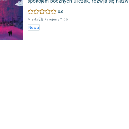
spokojem bocznych uliczek, rozwija się niezw
relacj...
0.0
Pakujemy 11.08
Miękka
Nowa