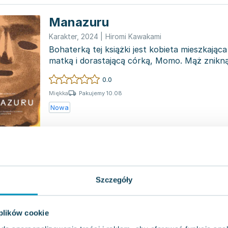
Manazuru
Karakter
,
2024
|
Hiromi Kawakami
Bohaterką tej książki jest kobieta mieszkając
matką i dorastającą córką, Momo. Mąż znikn
okoliczn...
0.0
Pakujemy 10.08
Miękka
Nowa
Niedźwiedzi bóg
Tajfuny
,
2019
|
Hiromi Kawakami
Szczegóły
11 marca 2011 roku stanowi znaczącą cezurę w
współczesnej Japonii, dzieląc ją na okresy "p
literackim świe...
0.0
 plików cookie
Pakujemy 10.08
Miękka