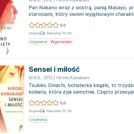
Pan Nakano wraz z siostrą, panią Masayo, pr
starociami, który swoim wyjątkowym charakt
zgiełku współ...
0.0
Pakujemy 10.08
Miękka
Używana
Wyprzedaż
Sensei i miłość
W.A.B.
,
2013
|
Hiromi Kawakami
Tsukiko Omachi, bohaterka książki, to trzydz
kobieta, która żyje samotnie. Często przesyp
jej ulub...
0.0
Pakujemy 10.08
Miękka
Używana