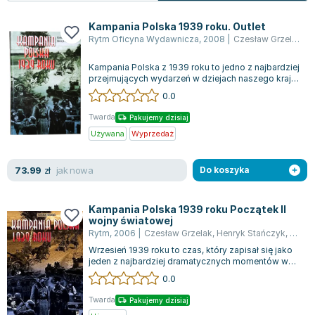
Książki: Psychologia, motywacja
Nauki historyczne - książki
Dan Brown
Książki o naukach politycznych dla studentów
Bolesław Prus
Kampania Polska 1939 roku. Outlet
Książki do nauk przyrodniczych dla studentów
Clive Cussler
Rytm Oficyna Wydawnicza
,
2008
|
Czesław Grzelak
,
H
Książki do nauk społecznych dla studentów
Wanda Chotomska
Kampania Polska z 1939 roku to jedno z najbardziej
Książki do nauk ścisłych dla studentów
Józef Ignacy Kraszewski
przejmujących wydarzeń w dziejach naszego kraju.
Polska, niespodziewanie zaatak...
Prawo - książki dla studentów
Clive Staples Lewis
0.0
Technologia żywności - książki
Martyna Wojciechowska
Twarda
Pakujemy dzisiaj
Zarządzanie i marketing - książki
Melissa De la Cruz
Używana
Wyprzedaż
Nauka języków obcych - książki
Blanka Lipińska
Podręczniki dla nauczycieli - metodyka
Jaś Kapela
jak nowa
73.99
zł
Do koszyka
Repetytoria, testy i materiały pomocnicze
Agatha Christie
Witold Gadowski
Kampania Polska 1939 roku Początek II
Jan Pietrzak
wojny światowej
Rytm
,
2006
|
Czesław Grzelak
,
Henryk Stańczyk
,
C Grz
Marcin Kowalczyk
Wrzesień 1939 roku to czas, który zapisał się jako
Piotr Zychowicz
jeden z najbardziej dramatycznych momentów w
dziejach Polski. Nasz kraj nagle s...
Joanna Jabłczyńska
0.0
Piotr Kościelny
Twarda
Pakujemy dzisiaj
Jan Piński