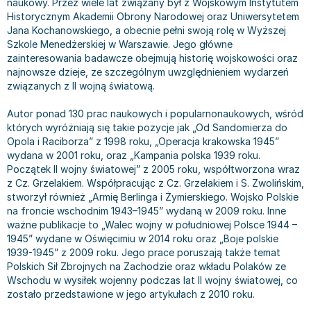
naukowy. Przez wiele lat związany był z Wojskowym Instytutem
Bajki wiersze
Książki: finanse, księgowość, bankowość
Książki: pamiętniki, dzienniki i listy
Liceum i technikum
Książki o sportowcach
Julian Tuwim
Historycznym Akademii Obrony Narodowej oraz Uniwersytetem
Jana Kochanowskiego, a obecnie pełni swoją rolę w Wyższej
Do kolorowania i naklejania
Książki o gospodarce
Wywiady, wspomnienia - książki
Podręczniki do 1 klasy liceum i technikum
Książki: Turystyka i podróże
Bracia Grimm
Szkole Menedżerskiej w Warszawie. Jego główne
Kontrastowe obrazki
Inne
Komiksy
Podręczniki do 2 klasy liceum i technikum
Albumy krajoznawcze
Stephen King
zainteresowania badawcze obejmują historię wojskowości oraz
Kreatywne / Aktywizujące
Książki o marketingu
Komiksy dla dorosłych
Podręczniki do 3 klasy liceum i technikum
Albumy krajoznawcze - Polska
Tanya Valko
najnowsze dzieje, ze szczególnym uwzględnieniem wydarzeń
Poznawanie świata
Książki o zarządzaniu
Komiksy dla dzieci
Podręczniki do klasy 4 liceum i technikum
Albumy krajoznawcze - Świat
Lauren Kate
związanych z II wojną światową.
Podręczniki szkolne
Historia - książki
Komiksy dla młodzieży
Podręczniki do szkoły zawodowej
Atlasy
Jan Brzechwa
Autor ponad 130 prac naukowych i popularnonaukowych, wśród
Edukacja przedszkolna
Archeologia - książki
Komiksy obcojęzyczne
Podręczniki do 1 klasy szkoły zawodowej
Atlasy - Polska
E. L. James
których wyróżniają się takie pozycje jak „Od Sandomierza do
Liceum, Technikum
Historia Polski - książki
Fantastyka, horror - książki
Podręczniki do 2 klasy szkoły zawodowej
Atlasy - świat
Virginia C. Andrews
Opola i Raciborza” z 1998 roku, „Operacja krakowska 1945”
wydana w 2001 roku, oraz „Kampania polska 1939 roku.
Szkoła podstawowa
Historia świata - książki
Książki fantasy
Podręczniki do 3 klasy szkoły zawodowej
Globusy
Waldemar Łysiak
Początek II wojny światowej” z 2005 roku, współtworzona wraz
Szkoły wyższe
II Wojna Światowa - książki
Książki horrory
Książki dla dzieci
Mapy
Monika Szwaja
z Cz. Grzelakiem. Współpracując z Cz. Grzelakiem i S. Zwolińskim,
Szkoła zawodowa
Książki militarne
Science Fiction - książki
Książki dla dzieci do 2 lat
Mapy - Polska
Camilla Läckberg
stworzył również „Armię Berlinga i Żymierskiego. Wojsko Polskie
na froncie wschodnim 1943–1945” wydaną w 2009 roku. Inne
Książki: Prawo
Książki kryminały
Książki: bajki dla dzieci do 2 lat
Mapy - Świat
Jan Kochanowski
ważne publikacje to „Walec wojny w południowej Polsce 1944 –
Inne
Książki z poezją, aforyzmami i dramaty
Do kąpieli i zabawy
Przewodniki turystyczne
Henning Mankell
1945” wydane w Oświęcimiu w 2014 roku oraz „Boje polskie
Książki: Prawo administracyjne
Książki dramaty
Kolorowanki i książki do naklejania do 2 lat
Przewodniki turystyczne - Polska
Beata Pawlikowska
1939-1945” z 2009 roku. Jego prace poruszają także temat
Książki: Prawo cywilne
Książki humorystyczne i aforyzmy
Książki grające, z puzzlami i magnesami do 2 lat
Przewodniki turystyczne - Świat
L.J. Smith
Polskich Sił Zbrojnych na Zachodzie oraz wkładu Polaków ze
Wschodu w wysiłek wojenny podczas lat II wojny światowej, co
Książki: Prawo finansowe
Tomiki poezji
Obrazki kontrastowe dla niemowląt
Książki: Zdrowie, rodzina, związki
Diana Palmer
zostało przedstawione w jego artykułach z 2010 roku.
Książki: Prawo karne
Książki o sztuce
Poznawanie świata dla dzieci do 2 lat - książki
Książki: Rodzina, związki
Bear Grylls