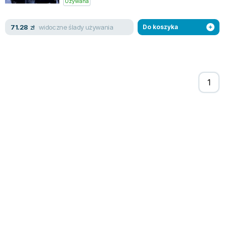
Używana
Zygmunt Freud
Agata Passent
widoczne ślady używania
71.28
zł
Do koszyka
Michel Moran
Maciej Orłoś
Jo Nesbo
Katarzyna Miller
Antoine de Saint Exupery
Lew Tołstoj
Mark Twain
Marcin Meller
Paulina Młynarska
ks. Piotr Pawlukiewicz
Jarosław Sokołowski
Piotr Latocha
Michael Scott
Piotr Semka
Jarosław Iwaszkiewicz