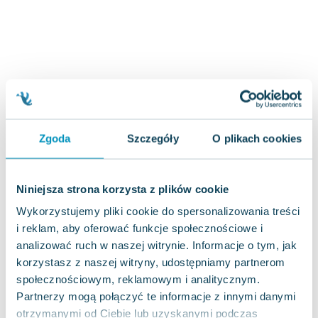
Joseph Murphy
Jan Sztaudynger
Aleksander Puszkin
Oscar Wilde
Małgorzata Ohme
Maddie Ziegler
Leszek Czarnecki
Zgoda
Szczegóły
O plikach cookies
Joanna Racewicz
Maria Seweryn
Janina Zającówna
Niniejsza strona korzysta z plików cookie
Eric Helms
Wykorzystujemy pliki cookie do spersonalizowania treści
Anna Prus (oprac.)
i reklam, aby oferować funkcje społecznościowe i
Nela Mała Reporterka
analizować ruch w naszej witrynie. Informacje o tym, jak
Agnieszka Maciąg
korzystasz z naszej witryny, udostępniamy partnerom
Barbara Wrzesińska
społecznościowym, reklamowym i analitycznym.
Terry Pratchett
Partnerzy mogą połączyć te informacje z innymi danymi
Virginia Woolf
otrzymanymi od Ciebie lub uzyskanymi podczas