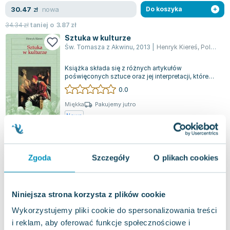
Lorraine Warren
nowa
30.47
zł
Do koszyka
Ajahn Brahm
34.34
zł
taniej o
3.87
zł
Lucinda Riley
Sztuka w kulturze
Jacek Walkiewicz
Św. Tomasza z Akwinu
,
2013
|
Henryk Kiereś
,
Polskie Towarzystwo Tomasza Z Akwinu
Książka składa się z różnych artykułów
poświęconych sztuce oraz jej interpretacji, które
prowadzą do podstawowego filozoficznego s...
0.0
Miękka
Pakujemy jutro
Nowa
nowa
27.87
zł
Do koszyka
Zgoda
Szczegóły
O plikach cookies
Niniejsza strona korzysta z plików cookie
Wykorzystujemy pliki cookie do spersonalizowania treści
i reklam, aby oferować funkcje społecznościowe i