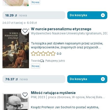
Książki: Psychologia, motywacja
Nauki historyczne - książki
Dan Brown
Nowa
Książki o naukach politycznych dla studentów
Bolesław Prus
Książki do nauk przyrodniczych dla studentów
Clive Cussler
nowa
18.29
zł
Do koszyka
Książki do nauk społecznych dla studentów
Wanda Chotomska
24.37
zł
taniej o
6.08
zł
Książki do nauk ścisłych dla studentów
Józef Ignacy Kraszewski
W nurcie personalizmu etycznego
Prawo - książki dla studentów
Clive Staples Lewis
Wydawnictwo Naukowe Uniwersytetu Ignatianum
,
202
Technologia żywności - książki
Martyna Wojciechowska
Ta książka jest dziełem napisanym przez uczniów,
Zarządzanie i marketing - książki
Melissa De la Cruz
współpracowników, znajomych oraz przyjaciół
Nauka języków obcych - książki
Blanka Lipińska
Księdza Profesora doktora habilitowan...
0.0
Podręczniki dla nauczycieli - metodyka
Jaś Kapela
Twarda
Pakujemy jutro
Repetytoria, testy i materiały pomocnicze
Agatha Christie
Nowa
Witold Gadowski
Jan Pietrzak
nowa
76.37
zł
Do koszyka
Marcin Kowalczyk
Piotr Zychowicz
Miłość ratująca myślenie
Joanna Jabłczyńska
PIW
,
2023
|
praca zbiorowa
,
W opisie
,
Maciej Bała
,
Mar
Piotr Kościelny
Ksiądz Profesor Jan Sochoń to postać wybitna,
Jan Piński