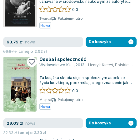
uznawana w środowisku naukowym za autorytet
Zygmunt Freud
nie tylko w dziedzinie filozofii, ale ta...
0.0
Agata Passent
Twarda
Pakujemy jutro
Michel Moran
Nowa
Maciej Orłoś
Jo Nesbo
nowa
63.75
zł
Do koszyka
Katarzyna Miller
66.67
zł
taniej o
2.92
zł
Antoine de Saint Exupery
Osoba i społeczność
Lew Tołstoj
Wydawnictwo KUL
,
2013
|
Henryk Kiereś
,
Polskie Towarzystwo Tomasza Z Akwinu
Mark Twain
Ta książka skupia się na społecznym aspekcie
Marcin Meller
życia ludzkiego, podkreślając jego znaczenie jako
Paulina Młynarska
nieodzownego kontekstu dla realizac...
0.0
ks. Piotr Pawlukiewicz
Miękka
Pakujemy jutro
Jarosław Sokołowski
Nowa
Piotr Latocha
Michael Scott
nowa
29.03
zł
Do koszyka
Piotr Semka
32.33
zł
taniej o
3.30
zł
Jarosław Iwaszkiewicz