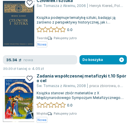
Człowiek i sztuka
Joseph Murphy
Św. Tomasza z Akwinu
,
2006
|
Henryk Kiereś
,
Polskie Towarzystwo Tomasza Z Akwinu
Jan Sztaudynger
Książka podejmuje tematykę sztuki, badając ją
Aleksander Puszkin
zarówno z perspektywy historycznej, jak i
Oscar Wilde
systematycznej. Autor skupia się na analiz...
0.0
Małgorzata Ohme
Twarda
Pakujemy jutro
Maddie Ziegler
Nowa
Leszek Czarnecki
Joanna Racewicz
nowa
35.34
zł
Do koszyka
Maria Seweryn
39.39
zł
taniej o
4.05
zł
Janina Zającówna
Zadania współczesnej metafizyki t.10 Spór
Eric Helms
o cel
Św. Tomasza z Akwinu
,
2008
|
praca zbiorowa
,
opracowanie zbiorowe
Anna Prus (oprac.)
Książka stanowi zbiór materiałów z X
Nela Mała Reporterka
Międzynarodowego Sympozjum Metafizycznego,
Agnieszka Maciąg
które odbyło się w ramach cyklu "Zadania
0.0
Współczes...
Barbara Wrzesińska
Miękka
Pakujemy jutro
Terry Pratchett
Nowa
Virginia Woolf