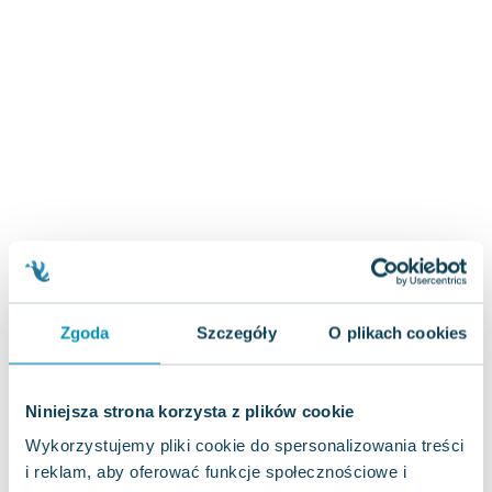
Zygmunt Freud
Agata Passent
Michel Moran
Maciej Orłoś
Jo Nesbo
Katarzyna Miller
Antoine de Saint Exupery
Lew Tołstoj
Mark Twain
Marcin Meller
Paulina Młynarska
Zgoda
Szczegóły
O plikach cookies
ks. Piotr Pawlukiewicz
Jarosław Sokołowski
Piotr Latocha
Niniejsza strona korzysta z plików cookie
Michael Scott
Wykorzystujemy pliki cookie do spersonalizowania treści
Piotr Semka
i reklam, aby oferować funkcje społecznościowe i
Jarosław Iwaszkiewicz