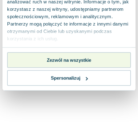
analizować ruch w naszej witrynie. Informacje o tym, jak
Joseph Murphy
korzystasz z naszej witryny, udostępniamy partnerom
Jan Sztaudynger
społecznościowym, reklamowym i analitycznym.
Aleksander Puszkin
Partnerzy mogą połączyć te informacje z innymi danymi
Oscar Wilde
otrzymanymi od Ciebie lub uzyskanymi podczas
Małgorzata Ohme
korzystania z ich usług.
Maddie Ziegler
Leszek Czarnecki
Zezwól na wszystkie
Joanna Racewicz
Maria Seweryn
Janina Zającówna
Spersonalizuj
Eric Helms
Anna Prus (oprac.)
Nela Mała Reporterka
Agnieszka Maciąg
Barbara Wrzesińska
Terry Pratchett
Virginia Woolf