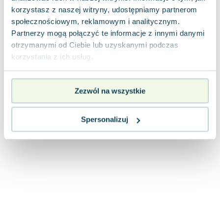
Joseph Murphy
korzystasz z naszej witryny, udostępniamy partnerom
Jan Sztaudynger
społecznościowym, reklamowym i analitycznym.
Aleksander Puszkin
Partnerzy mogą połączyć te informacje z innymi danymi
otrzymanymi od Ciebie lub uzyskanymi podczas
Oscar Wilde
korzystania z ich usług.
Małgorzata Ohme
Maddie Ziegler
Leszek Czarnecki
Zezwól na wszystkie
Joanna Racewicz
Maria Seweryn
Spersonalizuj
Janina Zającówna
Eric Helms
Anna Prus (oprac.)
Nela Mała Reporterka
Agnieszka Maciąg
Barbara Wrzesińska
Terry Pratchett
Virginia Woolf