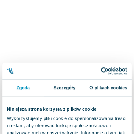
Zygmunt Freud
Agata Passent
Michel Moran
Maciej Orłoś
Jo Nesbo
Katarzyna Miller
Antoine de Saint Exupery
Lew Tołstoj
Mark Twain
Marcin Meller
Paulina Młynarska
Zgoda
Szczegóły
O plikach cookies
ks. Piotr Pawlukiewicz
Jarosław Sokołowski
Piotr Latocha
Niniejsza strona korzysta z plików cookie
Michael Scott
Wykorzystujemy pliki cookie do spersonalizowania treści
Piotr Semka
i reklam, aby oferować funkcje społecznościowe i
Jarosław Iwaszkiewicz
analizować ruch w naszej witrynie. Informacje o tym, jak