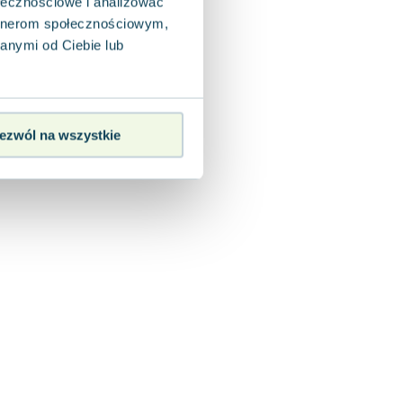
ołecznościowe i analizować
artnerom społecznościowym,
anymi od Ciebie lub
ezwól na wszystkie