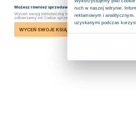
Wykorzystujemy pliki cookie 
Możesz również sprzedawać ksiązki!
ruch w naszej witrynie. Inf
Wyceń swoją biblioteczkę teraz. Odkupimy i
reklamowym i analitycznym. 
odbierzemy od Ciebie sprzedane książki.
uzyskanymi podczas korzysta
WYCEŃ SWOJE KSIĄŻKI