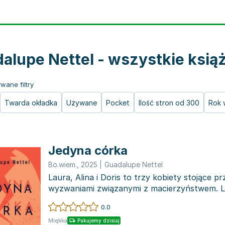
alupe Nettel - wszystkie książ
wane filtry
Twarda okładka
Używane
Pocket
Ilość stron od 300
Rok 
Jedyna córka
Bo.wiem.
,
2025
|
Guadalupe Nettel
Laura, Alina i Doris to trzy kobiety stojące p
wyzwaniami związanymi z macierzyństwem. L
że nigdy nie...
0.0
Miękka
Pakujemy dzisiaj