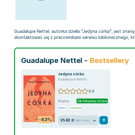
Guadalupe Nettel, autorka dzieła "Jedyna córka", jest znaną 
skontaktować się z pracownikami serwisu bibliotecznego, k
Guadalupe Nettel -
Bestsellery
Jedyna córka
Guadalupe Nettel
0.0
Miękka
Pakujemy dzisiaj
Nowa
Używana
-43%
25.82 zł
jak nowa