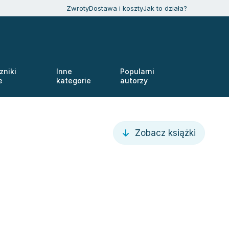
Zwroty
Dostawa i koszty
Jak to działa?
zniki
Inne
Popularni
e
kategorie
autorzy
Zobacz książki