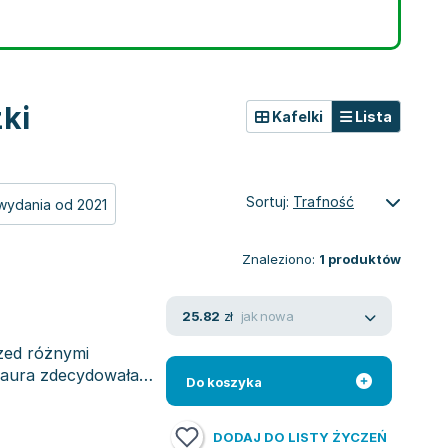
ki
Kafelki
Lista
Sortuj:
Trafność
wydania od 2021
Znaleziono:
1
produktów
jak nowa
25.82
zł
rzed różnymi
aura zdecydowała,
Do koszyka
DODAJ DO LISTY ŻYCZEŃ