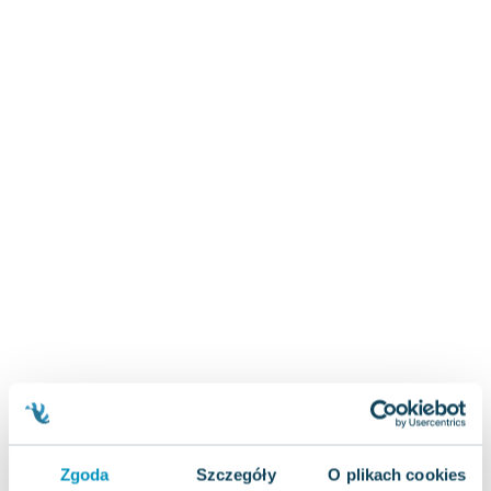
Zygmunt Freud
Agata Passent
Michel Moran
Maciej Orłoś
Jo Nesbo
Katarzyna Miller
Antoine de Saint Exupery
Lew Tołstoj
Mark Twain
Marcin Meller
Paulina Młynarska
ks. Piotr Pawlukiewicz
Jarosław Sokołowski
Piotr Latocha
Michael Scott
Piotr Semka
Zgoda
Szczegóły
O plikach cookies
Jarosław Iwaszkiewicz