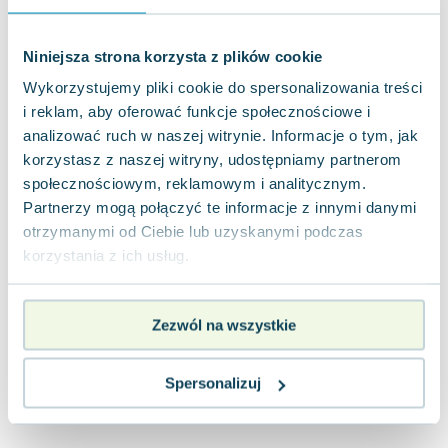
Joseph Murphy
Jan Sztaudynger
Niniejsza strona korzysta z plików cookie
Aleksander Puszkin
Wykorzystujemy pliki cookie do spersonalizowania treści
Oscar Wilde
i reklam, aby oferować funkcje społecznościowe i
Małgorzata Ohme
analizować ruch w naszej witrynie. Informacje o tym, jak
Maddie Ziegler
korzystasz z naszej witryny, udostępniamy partnerom
Leszek Czarnecki
społecznościowym, reklamowym i analitycznym.
Joanna Racewicz
Partnerzy mogą połączyć te informacje z innymi danymi
Maria Seweryn
otrzymanymi od Ciebie lub uzyskanymi podczas
Janina Zającówna
korzystania z ich usług.
Eric Helms
Anna Prus (oprac.)
Zezwól na wszystkie
Nela Mała Reporterka
Agnieszka Maciąg
Barbara Wrzesińska
Spersonalizuj
Terry Pratchett
Virginia Woolf