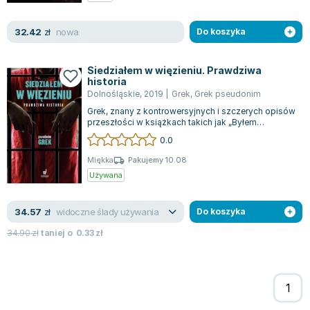
Zygmunt Freud
nowa
32.42
Agata Passent
zł
Do koszyka
Michel Moran
Maciej Orłoś
Siedziałem w więzieniu. Prawdziwa
historia
Jo Nesbo
Dolnośląskie
,
2019
|
Grek
,
Grek pseudonim
Katarzyna Miller
Grek, znany z kontrowersyjnych i szczerych opisów
Antoine de Saint Exupery
przeszłości w książkach takich jak „Byłem
gangsterem. Prawdziwa historia” oraz „...
0.0
Lew Tołstoj
Mark Twain
Miękka
Pakujemy 10.08
Używana
Marcin Meller
Paulina Młynarska
widoczne ślady używania
34.57
ks. Piotr Pawlukiewicz
zł
Do koszyka
Jarosław Sokołowski
34.90
zł
taniej o
0.33
zł
Piotr Latocha
Michael Scott
Piotr Semka
Jarosław Iwaszkiewicz