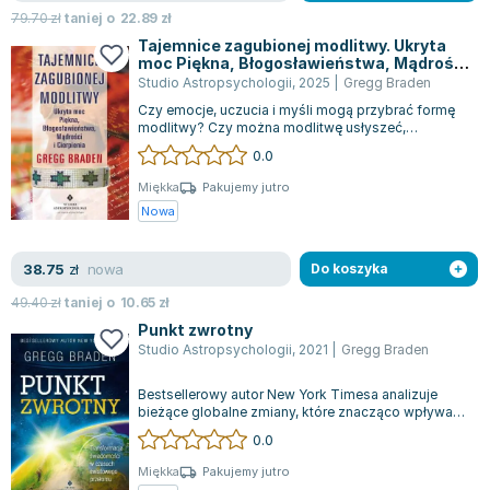
Joseph Murphy
79.70
zł
taniej o
22.89
zł
Jan Sztaudynger
Tajemnice zagubionej modlitwy. Ukryta
moc Piękna, Błogosławieństwa, Mądrości i
Aleksander Puszkin
Cierpienia
Studio Astropsychologii
,
2025
|
Gregg Braden
Oscar Wilde
Czy emocje, uczucia i myśli mogą przybrać formę
modlitwy? Czy można modlitwę usłyszeć,
Małgorzata Ohme
zobaczyć lub odczuć? Świat pełen jest różno...
0.0
Maddie Ziegler
Leszek Czarnecki
Miękka
Pakujemy jutro
Nowa
Joanna Racewicz
Maria Seweryn
nowa
38.75
zł
Do koszyka
Janina Zającówna
Eric Helms
49.40
zł
taniej o
10.65
zł
Anna Prus (oprac.)
Punkt zwrotny
Studio Astropsychologii
,
2021
|
Gregg Braden
Nela Mała Reporterka
Agnieszka Maciąg
Bestsellerowy autor New York Timesa analizuje
bieżące globalne zmiany, które znacząco wpływają
Barbara Wrzesińska
na różne aspekty naszego życia. W j...
0.0
Terry Pratchett
Virginia Woolf
Miękka
Pakujemy jutro