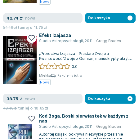
Nowa
Lorraine Warren
Ajahn Brahm
nowa
42.74
zł
Do koszyka
Lucinda Riley
Jacek Walkiewicz
54.49
zł
taniej o
11.75
zł
Efekt Izajasza
Studio Astropsychologii
,
2011
|
Gregg Braden
„Proroctwa Izajasza – Prastare Zwoje a
Kwantowość”Zwoje z Qumran, manuskrypty ukryte
w jaskiniach Izraela, to prawdopodobnie jedne...
0.0
Miękka
Pakujemy jutro
Nowa
nowa
38.75
zł
Do koszyka
49.40
zł
taniej o
10.65
zł
Kod Boga. Boski pierwiastek w każdym z
nas
Studio Astropsychologii
,
2011
|
Gregg Braden
Autor tej książki odkrywa niezwykłe przesłanie