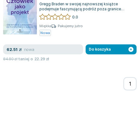
Gregg Braden w swojej najnowszej książce
podejmuje fascynującą podróż poza granice
darwinowskiej teorii ewolucji. Analizuje, jak w...
0.0
Miękka
Pakujemy jutro
Nowa
nowa
62.51
zł
Do koszyka
84.80
zł
taniej o
22.29
zł