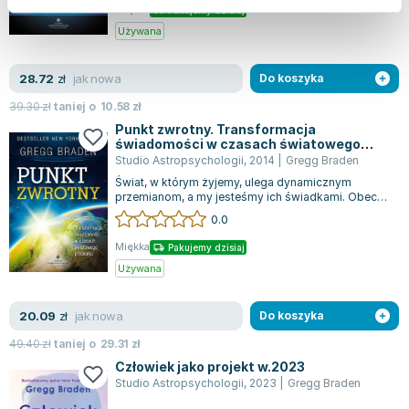
Miękka
Pakujemy dzisiaj
Używana
jak nowa
28.72
zł
Do koszyka
39.30
zł
taniej o
10.58
zł
Punkt zwrotny. Transformacja
świadomości w czasach światowego
przełomu
Studio Astropsychologii
,
2014
|
Gregg Braden
Świat, w którym żyjemy, ulega dynamicznym
przemianom, a my jesteśmy ich świadkami. Obecny
czas to okres intensywnych przekształceń...
0.0
Miękka
Pakujemy dzisiaj
Używana
jak nowa
20.09
zł
Do koszyka
49.40
zł
taniej o
29.31
zł
Człowiek jako projekt w.2023
Studio Astropsychologii
,
2023
|
Gregg Braden