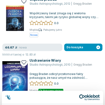
Studio Astropsychologii
,
2012
|
Gregg Braden
Współczesny świat zmaga się z wieloma
kryzysami, takimi jak ryzyko globalnej wojny czy
zanieczyszczenie środowiska. Choć problemy...
0.0
Miękka
Pakujemy jutro
Nowa
nowa
46.67
zł
Do koszyka
59.50
zł
taniej o
12.83
zł
Uzdrawianie Wiary
Studio Astropsychologii
,
2010
|
Gregg Braden
Gregg Braden odkrył przełomowe fakty
pokazujące, że nasz umysł ma zdolność
przekształcania otoczenia oraz wpływania na stan
0.0
naszeg...
Miękka
Pakujemy dzisiaj
Nowa
Używana