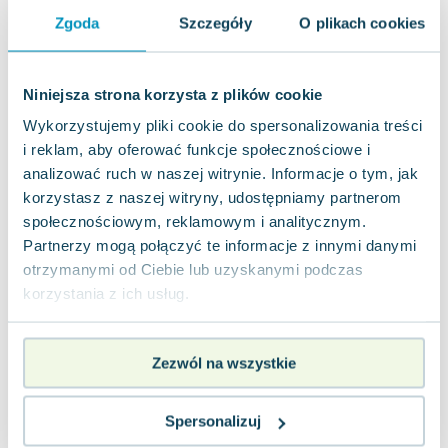
jak nowa
18.38
zł
Do koszyka
Zgoda
Szczegóły
O plikach cookies
49.40
zł
taniej o
31.02
zł
Tajemnice zagubionej modlitwy
Studio Astropsychologii
,
2009
|
Gregg Braden
Niniejsza strona korzysta z plików cookie
Wykorzystujemy pliki cookie do spersonalizowania treści
Gregg Braden w swojej książce „Tajemnice
zagubionej modlitwy” zaprasza czytelnika w
i reklam, aby oferować funkcje społecznościowe i
podróż w poszukiwaniu pocieszenia w obliczu lę...
0.0
analizować ruch w naszej witrynie. Informacje o tym, jak
korzystasz z naszej witryny, udostępniamy partnerom
Miękka
Pakujemy dzisiaj
społecznościowym, reklamowym i analitycznym.
Używana
Partnerzy mogą połączyć te informacje z innymi danymi
otrzymanymi od Ciebie lub uzyskanymi podczas
jak nowa
27.20
zł
Do koszyka
korzystania z ich usług.
39.30
zł
taniej o
12.10
zł
Uzdrawianie Wiary
Studio Astropsychologii
,
2010
|
Gregg Braden
Zezwól na wszystkie
Jak dokładnie działa placebo? Do jakiego stopnia
nasze przekonania wpływają na rzeczywistość?
Jakie są granice siły ludzkiej psych...
Spersonalizuj
0.0