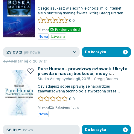
Zygmunt Freud
Czego szukasz w sieci? Nie chodzi mi o internet,
ale o subtelną tkaninę świata, którą Gregg Braden
Agata Passent
określa jako Boską Matrycę. Spó...
0.0
Michel Moran
Maciej Orłoś
Miękka
Pakujemy dzisiaj
Nowa
Używana
Jo Nesbo
Katarzyna Miller
jak nowa
23.03
zł
Do koszyka
Antoine de Saint Exupery
Lew Tołstoj
49.40
zł
taniej o
26.37
zł
Mark Twain
Pure Human - prawdziwy człowiek. Ukryta
prawda o naszej boskości, mocy i
Marcin Meller
przeznaczeniu
Studio Astropsychologii
,
2025
|
Gregg Braden
Paulina Młynarska
Czy zdajesz sobie sprawę, że najbardziej
zaawansowaną technologią stworzoną przez
ks. Piotr Pawlukiewicz
naturę jesteś właśnie ty? Książka „Pure Human –...
0.0
Jarosław Sokołowski
Piotr Latocha
Miękka
Pakujemy jutro
Nowa
Michael Scott
Piotr Semka
nowa
56.81
zł
Do koszyka
Jarosław Iwaszkiewicz