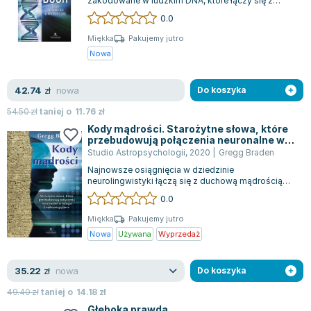
zakodowane w ludzkim DNA, które łączy się z
biblijnymi alfabetami, tworząc uniwersa...
0.0
Miękka
Pakujemy jutro
Nowa
nowa
42.74
zł
Do koszyka
54.50
zł
taniej o
11.76
zł
Kody mądrości. Starożytne słowa, które
przebudowują połączenia neuronalne w
mózgu i uzdrawiają serce
Studio Astropsychologii
,
2020
|
Gregg Braden
Najnowsze osiągnięcia w dziedzinie
neurolingwistyki łączą się z duchową mądrością
wieków, odkrywając niezwykły potencjał słów.
0.0
Eks...
Miękka
Pakujemy jutro
Nowa
Używana
Wyprzedaż
nowa
35.22
zł
Do koszyka
49.40
zł
taniej o
14.18
zł
Głęboka prawda