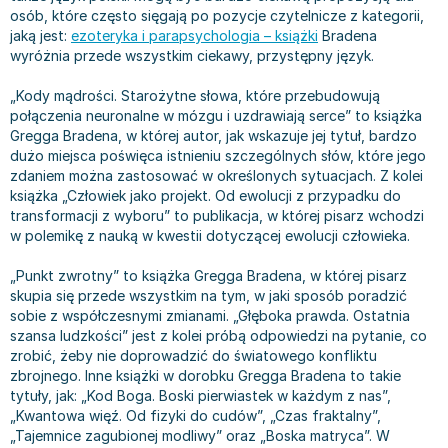
Książki: Prawo konstytucyjne
Książki: Film, muzyka, teatr
Książki dla dzieci 3-5 lat
Książki: Zdrowie
Dean Koontz
osób, które często sięgają po pozycje czytelnicze z kategorii,
jaką jest:
ezoteryka i parapsychologia – książki
Bradena
Książki: Prawo międzynarodowe
Książki: Historia sztuki
Książki: bajki dla dzieci 3-5 lat
Kuchnia i diety - książki
Andrzej Sapkowski
wyróżnia przede wszystkim ciekawy, przystępny język.
Książki: Prawo - orzecznictwo
Książki o architekturze
Kolorowanki i książki do naklejania 3-5 lat
Autorskie książki kucharskie
Stephenie Meyer
Książki: Prawo pracy
Książki: Sztuka użytkowa
Książki do nauki języków obcych 3-5 lat
Ciasta, desery, wypieki - książki
Robert Ludlum
„Kody mądrości. Starożytne słowa, które przebudowują
połączenia neuronalne w mózgu i uzdrawiają serce” to książka
Książki: Prawo Unii Europejskiej
Książki: Sztuki wizualne
Książki do nauki pisania i liczenia 3-5 lat
Diety, zdrowe żywienie - książki
Maria Czubaszek
Gregga Bradena, w której autor, jak wskazuje jej tytuł, bardzo
Teksty aktów prawnych
Inne
Książki grające, z puzzlami i magnesami 3-5 lat
Książki kucharskie
Nora Roberts
dużo miejsca poświęca istnieniu szczególnych słów, które jego
Książki medyczne i naukowe
Kreatywne i aktywizujące książki dla dzieci 3-5 lat
Kuchnia polska - książki
Mario Vargas Llosa
zdaniem można zastosować w określonych sytuacjach. Z kolei
Chemia - książki
Poznawanie świata dla dzieci 3-5 lat - książki
Napoje - książki
Katarzyna Grochola
książka „Człowiek jako projekt. Od ewolucji z przypadku do
transformacji z wyboru” to publikacja, w której pisarz wchodzi
Książki o fizyce i astronomii
Książki o zainteresowaniach dla dzieci 3-5 lat
Książki: Poradniki
Ewa Nowak
w polemikę z nauką w kwestii dotyczącej ewolucji człowieka.
Geografia - książki
Książki dla dzieci 6-8 lat
Inne
Robin Cook
Inne
Książki do nauki czytania 6-8 lat
Książki: Dom, ogród - poradniki
Carlos Ruiz Zafon
„Punkt zwrotny” to książka Gregga Bradena, w której pisarz
skupia się przede wszystkim na tym, w jaki sposób poradzić
Książki do matematyki
Książki do nauki języków obcych 6-8 lat
Książki: Hobby - poradniki
Konrad Gaca
sobie z współczesnymi zmianami. „Głęboka prawda. Ostatnia
Książki medyczne
Książki do nauki pisania i liczenia 6-8 lat
Książki: Moda, uroda, savoir vivre - poradniki
Jerzy Zięba
szansa ludzkości” jest z kolei próbą odpowiedzi na pytanie, co
Książki do nauk przyrodniczych
Kreatywne i aktywizujące książki dla dzieci 6-8 lat
Książki pamiątkowe
Jodi Picoult
zrobić, żeby nie doprowadzić do światowego konfliktu
zbrojnego. Inne książki w dorobku Gregga Bradena to takie
Technika, inżynieria, technologia - książki, podręczniki -
Literatura dla dzieci 6-8 lat
Pozostałe książki
Dorota Terakowska
tytuły, jak: „Kod Boga. Boski pierwiastek w każdym z nas”,
nauki ścisłe
Poznawanie świata dla dzieci 6-8 lat - książki
Abbi Glines
„Kwantowa więź. Od fizyki do cudów”, „Czas fraktalny”,
Książki do nauk społecznych i humanistycznych
Książki o zainteresowaniach dla dzieci 6-8 lat
Alfred Szklarski
„Tajemnice zagubionej modliwy” oraz „Boska matryca”. W