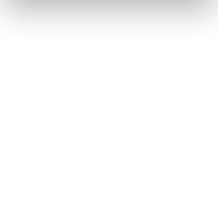
Lorraine Warren
Ajahn Brahm
Lucinda Riley
Jacek Walkiewicz