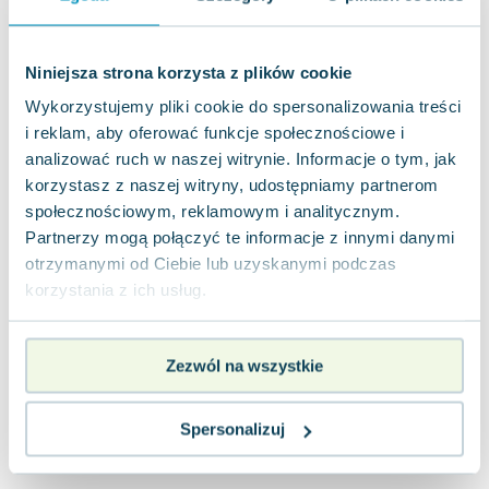
Joseph Murphy
Jan Sztaudynger
Niniejsza strona korzysta z plików cookie
Aleksander Puszkin
Oscar Wilde
Wykorzystujemy pliki cookie do spersonalizowania treści
Małgorzata Ohme
i reklam, aby oferować funkcje społecznościowe i
Maddie Ziegler
analizować ruch w naszej witrynie. Informacje o tym, jak
korzystasz z naszej witryny, udostępniamy partnerom
Leszek Czarnecki
społecznościowym, reklamowym i analitycznym.
Joanna Racewicz
Partnerzy mogą połączyć te informacje z innymi danymi
Maria Seweryn
otrzymanymi od Ciebie lub uzyskanymi podczas
Janina Zającówna
korzystania z ich usług.
Eric Helms
Anna Prus (oprac.)
Nela Mała Reporterka
Zezwól na wszystkie
Agnieszka Maciąg
Barbara Wrzesińska
Spersonalizuj
Terry Pratchett
Virginia Woolf