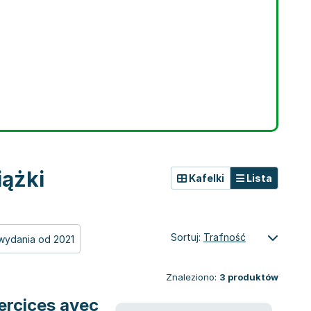
iążki
Kafelki
Lista
Sortuj:
Trafność
wydania od 2021
Znaleziono:
3
produktów
ercices avec