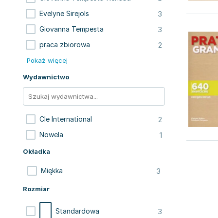
3
Evelyne Sirejols
3
Giovanna Tempesta
2
praca zbiorowa
Pokaż więcej
Wydawnictwo
2
Cle International
1
Nowela
Okładka
3
Miękka
Rozmiar
3
Standardowa