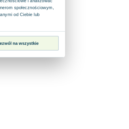
ołecznościowe i analizować
artnerom społecznościowym,
anymi od Ciebie lub
ezwól na wszystkie