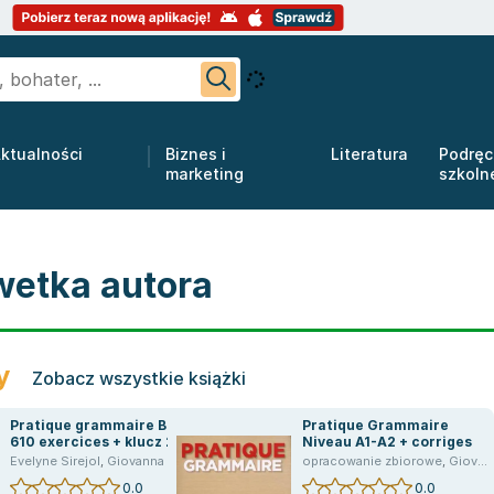
ktualności
Biznes i
Literatura
Podręc
marketing
szkoln
wetka autora
y
Zobacz wszystkie książki
Pratique grammaire B2
Pratique Grammaire
610 exercices + klucz 2ed.
Niveau A1-A2 + corriges
velyne Sirejol
Evelyne Sirejol
,
Evelyne Sirejols
,
Giovanna Tempesta-Renaud
,
Giovanna Tempesta
,
praca zbiorowa
opracowanie zbiorowe
,
Evelyne Sirejols
,
Giovanna Tempesta-Renaud
,
0.0
0.0