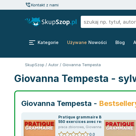
Kontakt z nami
Kategorie
Używane
Nowości
Blog
A
SkupSzop
/
Autor
/
Giovanna Tempesta
Giovanna Tempesta - syl
Giovanna Tempesta -
Bestseller
Pratique grammaire B1
550 exercices avec regles
praca zbiorowa
,
Giovanna Tempesta-Renaud
,
E
0.0