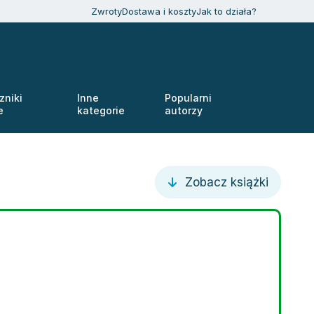
Zwroty
Dostawa i koszty
Jak to działa?
zniki
Inne
Popularni
e
kategorie
autorzy
Zobacz książki
Giovanna Tempesta
,
Evelyne Sirejol
,
Evelyne Sirejols
,
Giovanna Tempesta