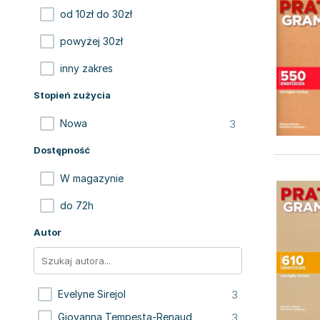
od 10zł do 30zł
powyżej 30zł
inny zakres
Stopień zużycia
3
Nowa
Dostępność
W magazynie
do 72h
Autor
3
Evelyne Sirejol
3
Giovanna Tempesta-Renaud