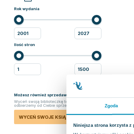
Rok wydania
Ilość stron
Możesz również sprzedawać ksiązki!
Wyceń swoją biblioteczkę teraz. Odkupimy i
odbierzemy od Ciebie sprzedane książki.
Zgoda
WYCEŃ SWOJE KSIĄŻKI
Niniejsza strona korzysta z