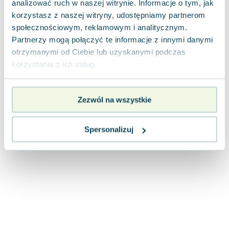
analizować ruch w naszej witrynie. Informacje o tym, jak
Joseph Murphy
korzystasz z naszej witryny, udostępniamy partnerom
Jan Sztaudynger
społecznościowym, reklamowym i analitycznym.
Aleksander Puszkin
Partnerzy mogą połączyć te informacje z innymi danymi
Oscar Wilde
otrzymanymi od Ciebie lub uzyskanymi podczas
Małgorzata Ohme
korzystania z ich usług.
Maddie Ziegler
Leszek Czarnecki
Zezwól na wszystkie
Joanna Racewicz
Maria Seweryn
Janina Zającówna
Spersonalizuj
Eric Helms
Anna Prus (oprac.)
Nela Mała Reporterka
Agnieszka Maciąg
Barbara Wrzesińska
Terry Pratchett
Virginia Woolf