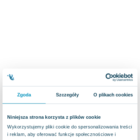
Zygmunt Freud
Agata Passent
Michel Moran
Maciej Orłoś
Jo Nesbo
Katarzyna Miller
Antoine de Saint Exupery
Lew Tołstoj
Mark Twain
Marcin Meller
Paulina Młynarska
Zgoda
Szczegóły
O plikach cookies
ks. Piotr Pawlukiewicz
Jarosław Sokołowski
Piotr Latocha
Niniejsza strona korzysta z plików cookie
Michael Scott
Wykorzystujemy pliki cookie do spersonalizowania treści
Piotr Semka
i reklam, aby oferować funkcje społecznościowe i
Jarosław Iwaszkiewicz