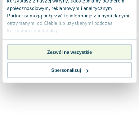
korzystasz z naszej witryny, udostępniamy partnerom
Joseph Murphy
społecznościowym, reklamowym i analitycznym.
Jan Sztaudynger
Partnerzy mogą połączyć te informacje z innymi danymi
Aleksander Puszkin
otrzymanymi od Ciebie lub uzyskanymi podczas
Oscar Wilde
korzystania z ich usług.
Małgorzata Ohme
Maddie Ziegler
Zezwól na wszystkie
Leszek Czarnecki
Joanna Racewicz
Maria Seweryn
Spersonalizuj
Janina Zającówna
Eric Helms
Anna Prus (oprac.)
Nela Mała Reporterka
Agnieszka Maciąg
Barbara Wrzesińska
Terry Pratchett
Virginia Woolf