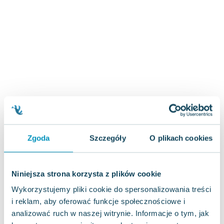
Zygmunt Freud
Agata Passent
Michel Moran
Maciej Orłoś
Jo Nesbo
Katarzyna Miller
Antoine de Saint Exupery
Lew Tołstoj
Mark Twain
Marcin Meller
Zgoda
Szczegóły
O plikach cookies
Paulina Młynarska
ks. Piotr Pawlukiewicz
Jarosław Sokołowski
Niniejsza strona korzysta z plików cookie
Piotr Latocha
Wykorzystujemy pliki cookie do spersonalizowania treści
Michael Scott
i reklam, aby oferować funkcje społecznościowe i
Piotr Semka
analizować ruch w naszej witrynie. Informacje o tym, jak
Jarosław Iwaszkiewicz