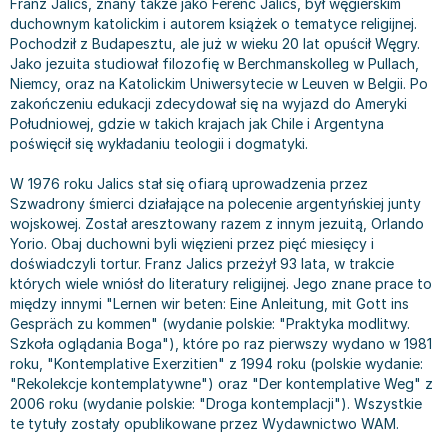
Franz Jalics, znany także jako Ferenc Jálics, był węgierskim
Bajki wiersze
Książki: finanse, księgowość, bankowość
Książki: pamiętniki, dzienniki i listy
Liceum i technikum
Książki o sportowcach
Julian Tuwim
duchownym katolickim i autorem książek o tematyce religijnej.
Pochodził z Budapesztu, ale już w wieku 20 lat opuścił Węgry.
Do kolorowania i naklejania
Książki o gospodarce
Wywiady, wspomnienia - książki
Podręczniki do 1 klasy liceum i technikum
Książki: Turystyka i podróże
Bracia Grimm
Jako jezuita studiował filozofię w Berchmanskolleg w Pullach,
Kontrastowe obrazki
Inne
Komiksy
Podręczniki do 2 klasy liceum i technikum
Albumy krajoznawcze
Stephen King
Niemcy, oraz na Katolickim Uniwersytecie w Leuven w Belgii. Po
Kreatywne / Aktywizujące
Książki o marketingu
Komiksy dla dorosłych
Podręczniki do 3 klasy liceum i technikum
Albumy krajoznawcze - Polska
Tanya Valko
zakończeniu edukacji zdecydował się na wyjazd do Ameryki
Poznawanie świata
Książki o zarządzaniu
Komiksy dla dzieci
Podręczniki do klasy 4 liceum i technikum
Albumy krajoznawcze - Świat
Lauren Kate
Południowej, gdzie w takich krajach jak Chile i Argentyna
poświęcił się wykładaniu teologii i dogmatyki.
Podręczniki szkolne
Historia - książki
Komiksy dla młodzieży
Podręczniki do szkoły zawodowej
Atlasy
Jan Brzechwa
Edukacja przedszkolna
Archeologia - książki
Komiksy obcojęzyczne
Podręczniki do 1 klasy szkoły zawodowej
Atlasy - Polska
E. L. James
W 1976 roku Jalics stał się ofiarą uprowadzenia przez
Liceum, Technikum
Historia Polski - książki
Fantastyka, horror - książki
Podręczniki do 2 klasy szkoły zawodowej
Atlasy - świat
Virginia C. Andrews
Szwadrony śmierci działające na polecenie argentyńskiej junty
wojskowej. Został aresztowany razem z innym jezuitą, Orlando
Szkoła podstawowa
Historia świata - książki
Książki fantasy
Podręczniki do 3 klasy szkoły zawodowej
Globusy
Waldemar Łysiak
Yorio. Obaj duchowni byli więzieni przez pięć miesięcy i
Szkoły wyższe
II Wojna Światowa - książki
Książki horrory
Książki dla dzieci
Mapy
Monika Szwaja
doświadczyli tortur. Franz Jalics przeżył 93 lata, w trakcie
Szkoła zawodowa
Książki militarne
Science Fiction - książki
Książki dla dzieci do 2 lat
Mapy - Polska
Camilla Läckberg
których wiele wniósł do literatury religijnej. Jego znane prace to
między innymi "Lernen wir beten: Eine Anleitung, mit Gott ins
Książki: Prawo
Książki kryminały
Książki: bajki dla dzieci do 2 lat
Mapy - Świat
Jan Kochanowski
Gespräch zu kommen" (wydanie polskie: "Praktyka modlitwy.
Inne
Książki z poezją, aforyzmami i dramaty
Do kąpieli i zabawy
Przewodniki turystyczne
Henning Mankell
Szkoła oglądania Boga"), które po raz pierwszy wydano w 1981
Książki: Prawo administracyjne
Książki dramaty
Kolorowanki i książki do naklejania do 2 lat
Przewodniki turystyczne - Polska
Beata Pawlikowska
roku, "Kontemplative Exerzitien" z 1994 roku (polskie wydanie:
Książki: Prawo cywilne
Książki humorystyczne i aforyzmy
Książki grające, z puzzlami i magnesami do 2 lat
Przewodniki turystyczne - Świat
L.J. Smith
"Rekolekcje kontemplatywne") oraz "Der kontemplative Weg" z
2006 roku (wydanie polskie: "Droga kontemplacji"). Wszystkie
Książki: Prawo finansowe
Tomiki poezji
Obrazki kontrastowe dla niemowląt
Książki: Zdrowie, rodzina, związki
Diana Palmer
te tytuły zostały opublikowane przez Wydawnictwo WAM.
Książki: Prawo karne
Książki o sztuce
Poznawanie świata dla dzieci do 2 lat - książki
Książki: Rodzina, związki
Bear Grylls