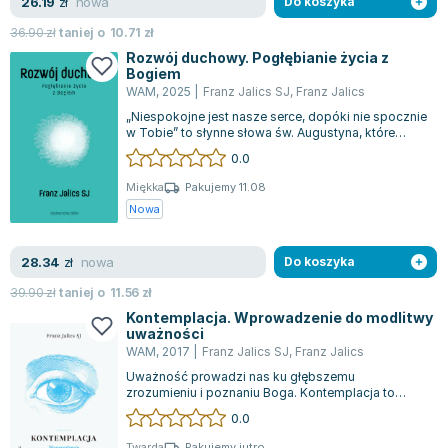
Książki: Psychologia, motywacja
Nauki historyczne - książki
Dan Brown
nowa
26.19
zł
Do koszyka
Książki o naukach politycznych dla studentów
Bolesław Prus
36.90
zł
taniej o
10.71
zł
Książki do nauk przyrodniczych dla studentów
Clive Cussler
Rozwój duchowy. Pogłębianie życia z
Bogiem
Książki do nauk społecznych dla studentów
Wanda Chotomska
WAM
,
2025
|
Franz Jalics SJ
,
Franz Jalics
Książki do nauk ścisłych dla studentów
Józef Ignacy Kraszewski
„Niespokojne jest nasze serce, dopóki nie spocznie
Prawo - książki dla studentów
Clive Staples Lewis
w Tobie” to słynne słowa św. Augustyna, które
wnikliwie ujmują ludzkie pragnien...
Technologia żywności - książki
Martyna Wojciechowska
0.0
Zarządzanie i marketing - książki
Melissa De la Cruz
Miękka
Pakujemy 11.08
Nauka języków obcych - książki
Blanka Lipińska
Nowa
Podręczniki dla nauczycieli - metodyka
Jaś Kapela
Repetytoria, testy i materiały pomocnicze
Agatha Christie
nowa
28.34
zł
Do koszyka
Witold Gadowski
39.90
zł
taniej o
11.56
zł
Jan Pietrzak
Kontemplacja. Wprowadzenie do modlitwy
uważności
Marcin Kowalczyk
WAM
,
2017
|
Franz Jalics SJ
,
Franz Jalics
Piotr Zychowicz
Uważność prowadzi nas ku głębszemu
Joanna Jabłczyńska
zrozumieniu i poznaniu Boga. Kontemplacja to
proces patrzenia, a ostatecznym celem ludzkiego
Piotr Kościelny
0.0
ży...
Jan Piński
Twarda
Pakujemy jutro