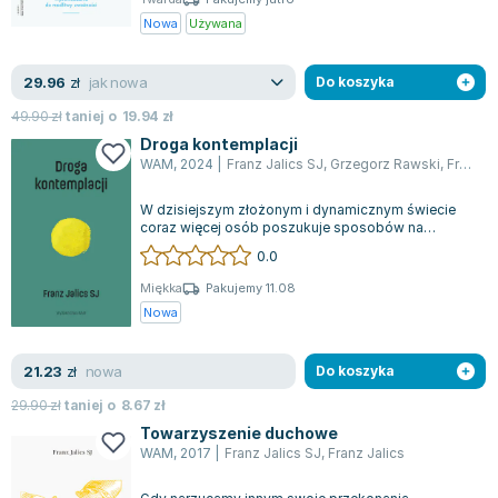
Zygmunt Freud
Nowa
Używana
Agata Passent
Michel Moran
jak nowa
29.96
zł
Do koszyka
Maciej Orłoś
49.90
zł
taniej o
19.94
zł
Jo Nesbo
Droga kontemplacji
WAM
,
2024
|
Franz Jalics SJ
,
Grzegorz Rawski
,
Franz Jalics
Katarzyna Miller
Antoine de Saint Exupery
W dzisiejszym złożonym i dynamicznym świecie
Lew Tołstoj
coraz więcej osób poszukuje sposobów na
osiągnięcie wewnętrznego spokoju poprzez pros...
Mark Twain
0.0
Marcin Meller
Miękka
Pakujemy 11.08
Paulina Młynarska
Nowa
ks. Piotr Pawlukiewicz
Jarosław Sokołowski
nowa
21.23
zł
Do koszyka
Piotr Latocha
29.90
zł
taniej o
8.67
zł
Michael Scott
Towarzyszenie duchowe
WAM
,
2017
|
Franz Jalics SJ
,
Franz Jalics
Piotr Semka
Jarosław Iwaszkiewicz