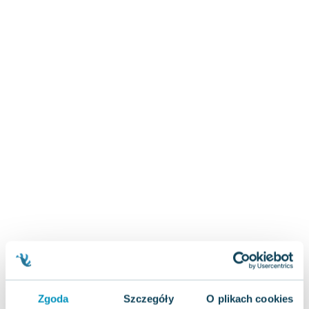
Zygmunt Freud
Agata Passent
Michel Moran
Maciej Orłoś
Jo Nesbo
Katarzyna Miller
Antoine de Saint Exupery
Lew Tołstoj
Mark Twain
Marcin Meller
Paulina Młynarska
ks. Piotr Pawlukiewicz
Jarosław Sokołowski
Piotr Latocha
Michael Scott
Piotr Semka
Zgoda
Szczegóły
O plikach cookies
Jarosław Iwaszkiewicz