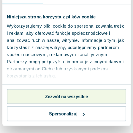
Joseph Murphy
Jan Sztaudynger
Niniejsza strona korzysta z plików cookie
Aleksander Puszkin
Wykorzystujemy pliki cookie do spersonalizowania treści
Oscar Wilde
i reklam, aby oferować funkcje społecznościowe i
Małgorzata Ohme
analizować ruch w naszej witrynie. Informacje o tym, jak
Maddie Ziegler
korzystasz z naszej witryny, udostępniamy partnerom
Leszek Czarnecki
społecznościowym, reklamowym i analitycznym.
Joanna Racewicz
Partnerzy mogą połączyć te informacje z innymi danymi
Maria Seweryn
otrzymanymi od Ciebie lub uzyskanymi podczas
Janina Zającówna
korzystania z ich usług.
Eric Helms
Anna Prus (oprac.)
Zezwól na wszystkie
Nela Mała Reporterka
Agnieszka Maciąg
Barbara Wrzesińska
Spersonalizuj
Terry Pratchett
Virginia Woolf