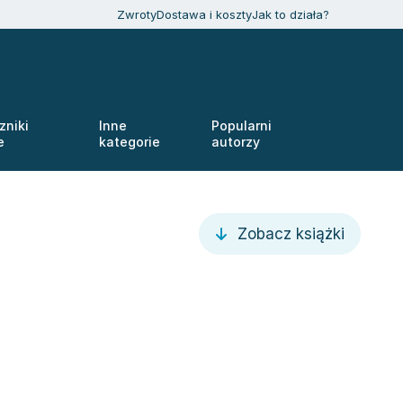
Zwroty
Dostawa i koszty
Jak to działa?
zniki
Inne
Popularni
e
kategorie
autorzy
Zobacz książki