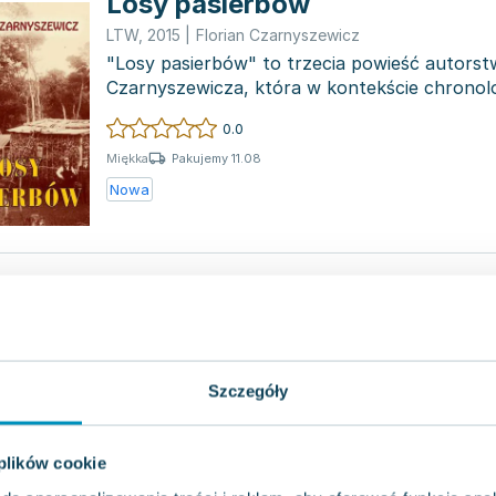
Losy pasierbów
LTW
,
2015
|
Florian Czarnyszewicz
"Losy pasierbów" to trzecia powieść autorst
Czarnyszewicza, która w kontekście chrono
zamyka niezwykł...
0.0
Pakujemy 11.08
Miękka
Nowa
Nadberezyńcy
ARCANA
,
2010
|
Florian Czarnyszewicz
"Nadberezyńcy" to uznawana za najwybitniej
Czarnyszewicza powieść, która łączy w sobie 
Szczegóły
narracji z awan...
0.0
Pakujemy 11.08
Twarda
 plików cookie
Nowa
Używana
Wyprzedaż