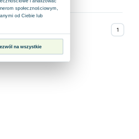
ołecznościowe i analizować
artnerom społecznościowym,
anymi od Ciebie lub
ezwól na wszystkie