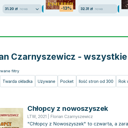
-13%
31.20 zł
32.31 zł
nowa
nowa
ian Czarnyszewicz - wszystkie
wane filtry
Twarda okładka
Używane
Pocket
Ilość stron od 300
Rok 
Chłopcy z nowoszyszek
LTW
,
2021
|
Florian Czarnyszewicz
"Chłopcy z Nowoszyszek" to czwarta, a zar