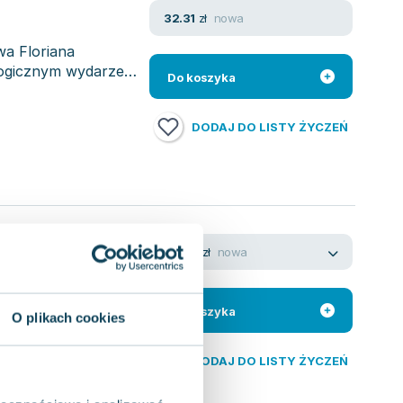
nowa
32.31
zł
wa Floriana
logicznym wydarzeń
Do koszyka
DODAJ DO LISTY ŻYCZEŃ
nowa
62.64
zł
sze dzieło
elementy epickiej
Do koszyka
O plikach cookies
DODAJ DO LISTY ŻYCZEŃ