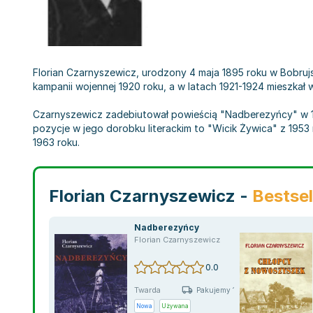
Florian Czarnyszewicz, urodzony 4 maja 1895 roku w Bobrujsk
kampanii wojennej 1920 roku, a w latach 1921-1924 mieszkał 
Czarnyszewicz zadebiutował powieścią "Nadberezyńcy" w 19
pozycje w jego dorobku literackim to "Wicik Żywica" z 195
1963 roku.
Florian Czarnyszewicz -
Bestsel
Nadberezyńcy
Florian Czarnyszewicz
0.0
Twarda
Pakujemy 11.08
Nowa
Używana