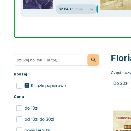
62.64 zł
nowa
Flor
Często uży
Rodzaj
Do 20zł
Książki papierowe
Cena
do 10zł
od 10zł do 30zł
powyżej 30zł