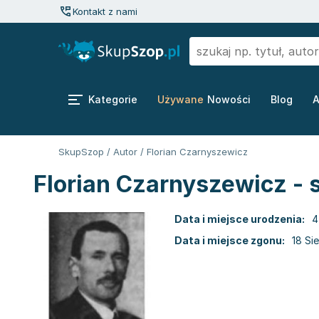
Kontakt z nami
Kategorie
Używane
Nowości
Blog
A
SkupSzop
/
Autor
/
Florian Czarnyszewicz
Florian Czarnyszewicz - 
Data i miejsce urodzenia:
4
Data i miejsce zgonu:
18 Si