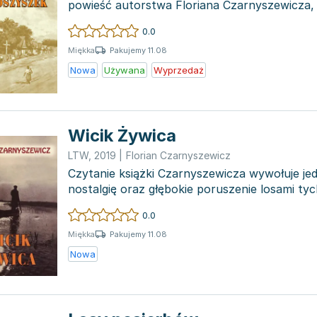
powieść autorstwa Floriana Czarnyszewicza
Londynie w 1963 r...
0.0
Pakujemy 11.08
Miękka
Nowa
Używana
Wyprzedaż
Wicik Żywica
LTW
,
2019
|
Florian Czarnyszewicz
Czytanie książki Czarnyszewicza wywołuje je
nostalgię oraz głębokie poruszenie losami tyc
swoje...
0.0
Pakujemy 11.08
Miękka
Nowa