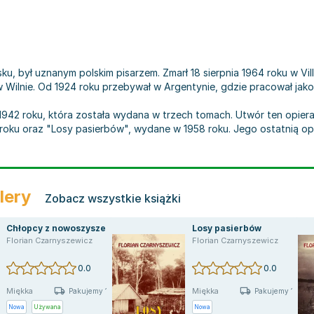
u, był uznanym polskim pisarzem. Zmarł 18 sierpnia 1964 roku w Vil
w Wilnie. Od 1924 roku przebywał w Argentynie, gdzie pracował jako
42 roku, która została wydana w trzech tomach. Utwór ten opiera
3 roku oraz "Losy pasierbów", wydane w 1958 roku. Jego ostatnią 
lery
Zobacz wszystkie książki
Chłopcy z nowoszyszek
Losy pasierbów
Florian Czarnyszewicz
Florian Czarnyszewicz
0.0
0.0
Miękka
Miękka
Pakujemy 11.08
Pakujemy 11.08
Nowa
Używana
Nowa