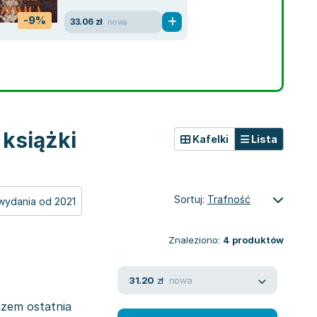
-9%
33.06 zł
nowa
 książki
Kafelki
Lista
Sortuj:
Trafność
wydania od 2021
Znaleziono:
4
produktów
nowa
31.20
zł
azem ostatnia