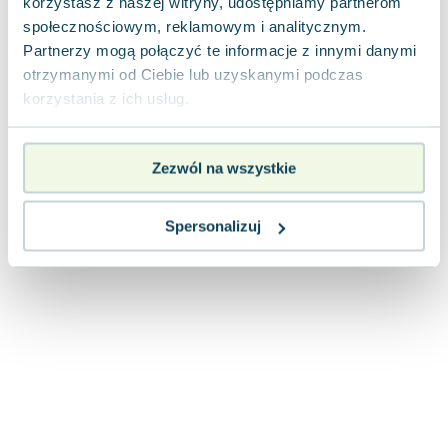
korzystasz z naszej witryny, udostępniamy partnerom
Joseph Murphy
społecznościowym, reklamowym i analitycznym.
Jan Sztaudynger
Partnerzy mogą połączyć te informacje z innymi danymi
Aleksander Puszkin
otrzymanymi od Ciebie lub uzyskanymi podczas
Oscar Wilde
korzystania z ich usług.
Małgorzata Ohme
Maddie Ziegler
Zezwól na wszystkie
Leszek Czarnecki
Joanna Racewicz
Maria Seweryn
Spersonalizuj
Janina Zającówna
Eric Helms
Anna Prus (oprac.)
Nela Mała Reporterka
Agnieszka Maciąg
Barbara Wrzesińska
Terry Pratchett
Virginia Woolf