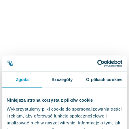
Zygmunt Freud
Agata Passent
Michel Moran
Maciej Orłoś
Jo Nesbo
Katarzyna Miller
Antoine de Saint Exupery
Lew Tołstoj
Mark Twain
Marcin Meller
Zgoda
Szczegóły
O plikach cookies
Paulina Młynarska
ks. Piotr Pawlukiewicz
Jarosław Sokołowski
Niniejsza strona korzysta z plików cookie
Piotr Latocha
Wykorzystujemy pliki cookie do spersonalizowania treści
Michael Scott
i reklam, aby oferować funkcje społecznościowe i
Piotr Semka
analizować ruch w naszej witrynie. Informacje o tym, jak
Jarosław Iwaszkiewicz