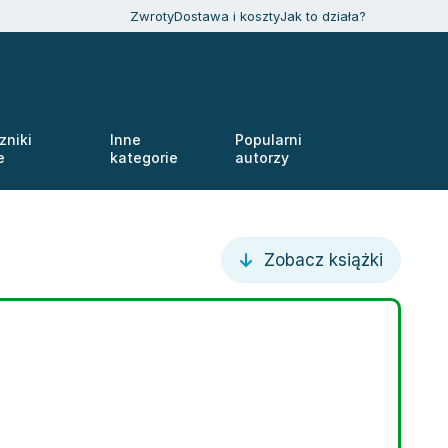
Zwroty
Dostawa i koszty
Jak to działa?
zniki
Inne
Popularni
e
kategorie
autorzy
Zobacz książki