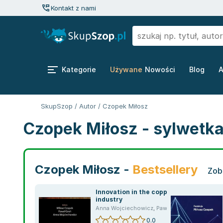
Kontakt z nami
Kategorie
Używane
Nowości
Blog
A
SkupSzop
/
Autor
/
Czopek Miłosz
Czopek Miłosz - sylwetka
Czopek Miłosz -
Bestsellery
Zob
Innovation in the copper
industry
Anna Wojciechowicz
,
Paweł Greń
,
opracowani
0.0