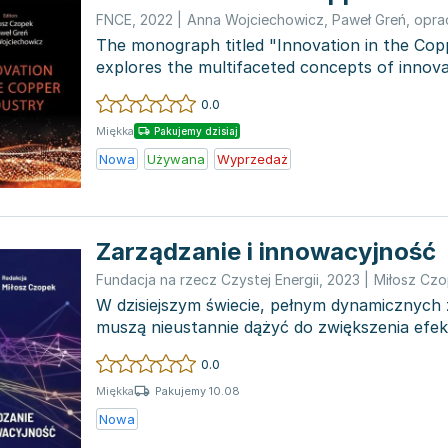
FNCE
,
2022
|
Anna Wojciechowicz
,
Paweł Greń
,
opra
The monograph titled "Innovation in the Cop
explores the multifaceted concepts of innova
copper, p...
0.0
Miękka
Pakujemy dzisiaj
Nowa
Używana
Wyprzedaż
Zarządzanie i innowacyjność
Fundacja na rzecz Czystej Energii
,
2023
|
Miłosz Cz
W dzisiejszym świecie, pełnym dynamicznych 
muszą nieustannie dążyć do zwiększenia efe
zarządzania i wd...
0.0
Pakujemy 10.08
Miękka
Nowa