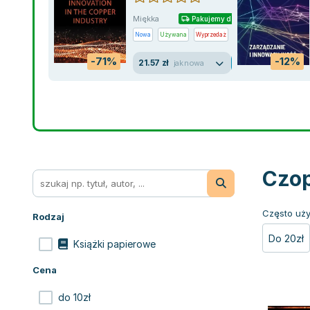
Miękka
Pakujemy dzisiaj
Nowa
Używana
Wyprzedaż
-71%
-12%
21.57 zł
jak nowa
Czop
Często uży
Rodzaj
Do 20zł
Książki papierowe
Cena
do 10zł