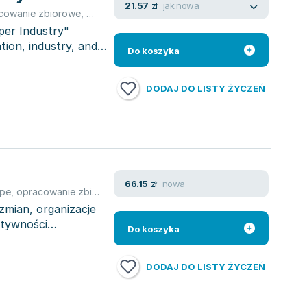
jak nowa
21.57
zł
cowanie zbiorowe
,
Miłosz Czope
,
Czopek Miłosz
per Industry"
tion, industry, and
Do koszyka
DODAJ DO LISTY ŻYCZEŃ
nowa
66.15
zł
ope
,
opracowanie zbiorowe
,
Czopek Miłosz
zmian, organizacje
ktywności
Do koszyka
DODAJ DO LISTY ŻYCZEŃ