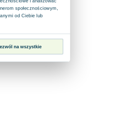
ołecznościowe i analizować
artnerom społecznościowym,
anymi od Ciebie lub
ezwól na wszystkie