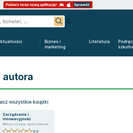
ktualności
Biznes i
Literatura
Podręc
marketing
szkoln
 autora
acz wszystkie książki
Zarządzanie i
innowacyjność
e zbiorowe
Miłosz Czope
,
Miłosz Czope
,
opracowanie zbiorowe
,
Czopek Miłosz
,
Czopek Miłosz
0.0