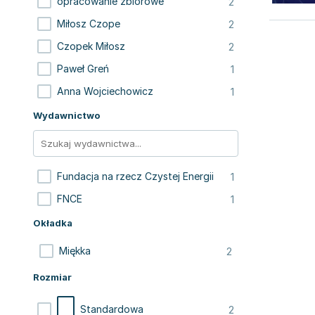
2
opracowanie zbiorowe
2
Miłosz Czope
2
Czopek Miłosz
1
Paweł Greń
1
Anna Wojciechowicz
Wydawnictwo
1
Fundacja na rzecz Czystej Energii
1
FNCE
Okładka
2
Miękka
Rozmiar
2
Standardowa