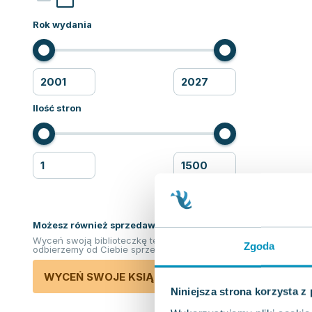
Rok wydania
Ilość stron
Możesz również sprzedawać ksiązki!
Wyceń swoją biblioteczkę teraz. Odkupimy i
Zgoda
odbierzemy od Ciebie sprzedane książki.
WYCEŃ SWOJE KSIĄŻKI
Niniejsza strona korzysta z