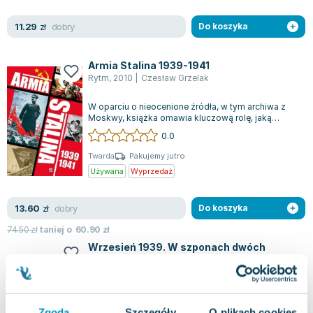
Lorraine Warren
Ajahn Brahm
dobry
11.29
zł
Do koszyka
Lucinda Riley
Jacek Walkiewicz
Armia Stalina 1939-1941
Rytm
,
2010
|
Czesław Grzelak
W oparciu o nieocenione źródła, w tym archiwa z
Moskwy, książka omawia kluczową rolę, jaką
pełniła Armia Czerwona w latach 1939-19...
0.0
Twarda
Pakujemy jutro
Używana
Wyprzedaż
dobry
13.60
zł
Do koszyka
74.50
zł
taniej o
60.90
zł
Wrzesień 1939. W szponach dwóch
wrogów
Rytm
,
2018
|
Czesław Grzelak
We wrześniu 1939 roku Polska padła ofiarą agresji
ze strony III Rzeszy Niemieckiej i Związku
Radzieckiego, które zdradziecko zaata...
Zgoda
Szczegóły
O plikach cookies