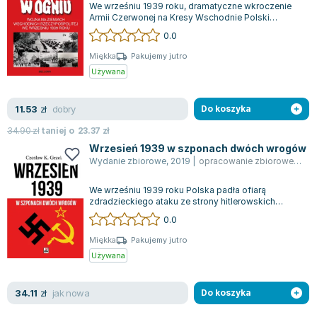
We wrześniu 1939 roku, dramatyczne wkroczenie
Zygmunt Freud
Armii Czerwonej na Kresy Wschodnie Polski
okazało się kluczowym momentem, które do d...
Agata Passent
0.0
Michel Moran
Miękka
Pakujemy jutro
Maciej Orłoś
Używana
Jo Nesbo
Katarzyna Miller
dobry
11.53
zł
Do koszyka
Antoine de Saint Exupery
34.90
zł
taniej o
23.37
zł
Lew Tołstoj
Wrzesień 1939 w szponach dwóch wrogów
Mark Twain
Wydanie zbiorowe
,
2019
|
opracowanie zbiorowe
,
Czes
Marcin Meller
We wrześniu 1939 roku Polska padła ofiarą
Paulina Młynarska
zdradzieckiego ataku ze strony hitlerowskich
Niemiec oraz Związku Sowieckiego. Pomimo he...
ks. Piotr Pawlukiewicz
0.0
Jarosław Sokołowski
Miękka
Pakujemy jutro
Piotr Latocha
Używana
Michael Scott
Piotr Semka
jak nowa
34.11
zł
Do koszyka
Jarosław Iwaszkiewicz