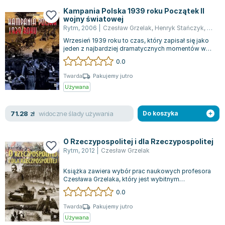
Joseph Murphy
Kampania Polska 1939 roku Początek II
wojny światowej
Jan Sztaudynger
Rytm
,
2006
|
Czesław Grzelak
,
Henryk Stańczyk
,
C Grz
Aleksander Puszkin
Wrzesień 1939 roku to czas, który zapisał się jako
Oscar Wilde
jeden z najbardziej dramatycznych momentów w
dziejach Polski. Nasz kraj nagle s...
Małgorzata Ohme
0.0
Maddie Ziegler
Twarda
Pakujemy jutro
Leszek Czarnecki
Używana
Joanna Racewicz
Maria Seweryn
widoczne ślady używania
71.28
zł
Do koszyka
Janina Zającówna
Eric Helms
O Rzeczypospolitej i dla Rzeczypospolitej
Anna Prus (oprac.)
Rytm
,
2012
|
Czesław Grzelak
Nela Mała Reporterka
Książka zawiera wybór prac naukowych profesora
Agnieszka Maciąg
Czesława Grzelaka, który jest wybitnym
historykiem wojskowości i rektorem piotrkows...
Barbara Wrzesińska
0.0
Terry Pratchett
Twarda
Pakujemy jutro
Virginia Woolf
Używana