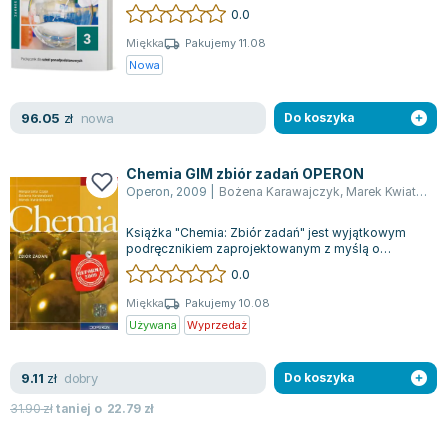
i techników, którzy kontynuują...
0.0
Joseph Murphy
Jan Sztaudynger
Miękka
Pakujemy 11.08
Nowa
Aleksander Puszkin
Oscar Wilde
nowa
96.05
Małgorzata Ohme
zł
Do koszyka
Maddie Ziegler
Leszek Czarnecki
Chemia GIM zbiór zadań OPERON
Operon
,
2009
|
Bożena Karawajczyk
,
Marek Kwiatkowski
Joanna Racewicz
Maria Seweryn
Książka "Chemia: Zbiór zadań" jest wyjątkowym
Janina Zającówna
podręcznikiem zaprojektowanym z myślą o
uczniach gimnazjum. Autorzy Bożena Karawajcz...
0.0
Eric Helms
Anna Prus (oprac.)
Miękka
Pakujemy 10.08
Używana
Wyprzedaż
Nela Mała Reporterka
Agnieszka Maciąg
dobry
9.11
Barbara Wrzesińska
zł
Do koszyka
Terry Pratchett
31.90
zł
taniej o
22.79
zł
Virginia Woolf