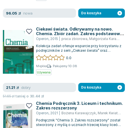
Zygmunt Freud
nowa
96.05
Agata Passent
zł
Do koszyka
Michel Moran
Maciej Orłoś
Ciekawi świata. Odkrywamy na nowo.
Chemia. Zbiór zadań. Zakres podstawowy.
Jo Nesbo
Klasa 1-3. Szkoła ponadgimnazjalna
Operon
,
2015
|
praca zbiorowa
,
Małgorzata Karawajczyk
Katarzyna Miller
Kolekcja zadań oferuje wsparcie przy korzystaniu z
Antoine de Saint Exupery
podręczników z serii „Ciekawi świata” oraz
„Odkrywamy na nowo”.
0.0
Lew Tołstoj
Mark Twain
Miękka
Pakujemy 10.08
Używana
Marcin Meller
Paulina Młynarska
dobry
21.21
ks. Piotr Pawlukiewicz
zł
Do koszyka
Jarosław Sokołowski
51.65
zł
taniej o
30.44
zł
Piotr Latocha
Chemia Podręcznik 3. Liceum i technikum.
Zakres rozszerzony
Michael Scott
Operon
,
2021
|
Bożena Karawajczyk
,
Marek Kwiatkowski
Piotr Semka
Podręcznik "Chemia 3. Zakres rozszerzony" został
Jarosław Iwaszkiewicz
stworzony z myślą o uczniach trzeciej klasy liceów