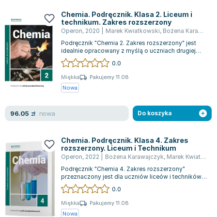
Książki: Psychologia, motywacja
Nauki historyczne - książki
Dan Brown
Książki o naukach politycznych dla studentów
Bolesław Prus
Chemia. Podręcznik. Klasa 2. Liceum i
technikum. Zakres rozszerzony
Książki do nauk przyrodniczych dla studentów
Clive Cussler
Operon
,
2020
|
Marek Kwiatkowski
,
Bożena Karawajczyk
Książki do nauk społecznych dla studentów
Wanda Chotomska
Podręcznik "Chemia 2. Zakres rozszerzony" jest
Książki do nauk ścisłych dla studentów
Józef Ignacy Kraszewski
idealnie opracowany z myślą o uczniach drugiej
klasy liceów ogólnokształcących i te...
0.0
Prawo - książki dla studentów
Clive Staples Lewis
Technologia żywności - książki
Martyna Wojciechowska
Miękka
Pakujemy 11.08
Nowa
Zarządzanie i marketing - książki
Melissa De la Cruz
Nauka języków obcych - książki
Blanka Lipińska
nowa
96.05
Podręczniki dla nauczycieli - metodyka
Jaś Kapela
zł
Do koszyka
Repetytoria, testy i materiały pomocnicze
Agatha Christie
Witold Gadowski
Chemia. Podręcznik. Klasa 4. Zakres
rozszerzony. Liceum i Technikum
Jan Pietrzak
Operon
,
2022
|
Bożena Karawajczyk
,
Marek Kwiatkowski
Marcin Kowalczyk
Podręcznik "Chemia 4. Zakres rozszerzony"
Piotr Zychowicz
przeznaczony jest dla uczniów liceów i techników,
którzy chcą pogłębić swoją wiedzę chem...
0.0
Joanna Jabłczyńska
Piotr Kościelny
Miękka
Pakujemy 11.08
Nowa
Jan Piński