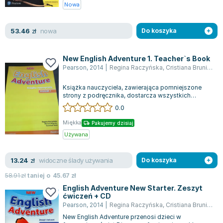
Książki: Psychologia, motywacja
Nauki historyczne - książki
Dan Brown
Nowa
Książki o naukach politycznych dla studentów
Bolesław Prus
Książki do nauk przyrodniczych dla studentów
Clive Cussler
nowa
53.46
zł
Do koszyka
Książki do nauk społecznych dla studentów
Wanda Chotomska
Książki do nauk ścisłych dla studentów
Józef Ignacy Kraszewski
New English Adventure 1. Teacher`s Book
Prawo - książki dla studentów
Clive Staples Lewis
Pearson
,
2014
|
Regina Raczyńska
,
Cristiana Bruni
,
Tes
Technologia żywności - książki
Martyna Wojciechowska
Książka nauczyciela, zawierająca pomniejszone
Zarządzanie i marketing - książki
Melissa De la Cruz
strony z podręcznika, dostarcza wszystkich
Nauka języków obcych - książki
Blanka Lipińska
niezbędnych materiałów do skutecznego pla...
0.0
Podręczniki dla nauczycieli - metodyka
Jaś Kapela
Miękka
Pakujemy dzisiaj
Repetytoria, testy i materiały pomocnicze
Agatha Christie
Używana
Witold Gadowski
Jan Pietrzak
widoczne ślady używania
13.24
zł
Do koszyka
Marcin Kowalczyk
58.91
zł
taniej o
45.67
zł
Piotr Zychowicz
English Adventure New Starter. Zeszyt
Joanna Jabłczyńska
ćwiczeń + CD
Pearson
,
2014
|
Regina Raczyńska
,
Cristiana Bruni
,
Tes
Piotr Kościelny
New English Adventure przenosi dzieci w
Jan Piński