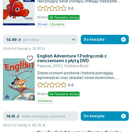
fascynujący świat Disneya, oferując niezwykłe
Zygmunt Freud
doświadczenie nauki języka angielskiego. Kur...
0.0
Agata Passent
Miękka
Pakujemy dzisiaj
Michel Moran
Nowa
Używana
Maciej Orłoś
Jo Nesbo
jak nowa
14.69
zł
Do koszyka
Katarzyna Miller
30.60
zł
taniej o
15.91
zł
Antoine de Saint Exupery
English Adventure 1 Podręcznik z
Lew Tołstoj
ćwiczeniami z płytą DVD
Pearson
,
2011
|
Cristiana Bruni
Mark Twain
Znane uczniom postacie i historie pomagają
Marcin Meller
wprowadzać oraz utrwalać nowe słownictwo.
Paulina Młynarska
Motywację do nauki wspierają piosenki, gry i...
0.0
ks. Piotr Pawlukiewicz
Miękka
Pakujemy dzisiaj
Jarosław Sokołowski
Używana
Piotr Latocha
Michael Scott
widoczne ślady używania
16.15
zł
Do koszyka
Piotr Semka
58.27
zł
taniej o
42.12
zł
Jarosław Iwaszkiewicz