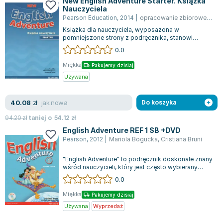
New English Adventure Starter. Książka
Joseph Murphy
Nauczyciela
Pearson Education
,
2014
|
opracowanie zbiorowe
,
Anna
Jan Sztaudynger
Książka dla nauczyciela, wyposażona w
Aleksander Puszkin
pomniejszone strony z podręcznika, stanowi
Oscar Wilde
nieocenioną pomoc w efektywnym planowaniu i
0.0
prowa...
Małgorzata Ohme
Miękka
Pakujemy dzisiaj
Maddie Ziegler
Używana
Leszek Czarnecki
Joanna Racewicz
jak nowa
40.08
zł
Do koszyka
Maria Seweryn
94.20
zł
taniej o
54.12
zł
Janina Zającówna
English Adventure REF 1 SB +DVD
Eric Helms
Pearson
,
2012
|
Mariola Bogucka
,
Cristiana Bruni
Anna Prus (oprac.)
"English Adventure" to podręcznik doskonale znany
Nela Mała Reporterka
wśród nauczycieli, który jest często wybierany
Agnieszka Maciąg
przez uczniów klas 1-3 na początk...
0.0
Barbara Wrzesińska
Miękka
Pakujemy dzisiaj
Terry Pratchett
Używana
Wyprzedaż
Virginia Woolf