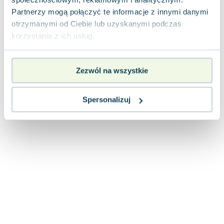
Joseph Murphy
Partnerzy mogą połączyć te informacje z innymi danymi
Jan Sztaudynger
otrzymanymi od Ciebie lub uzyskanymi podczas
Aleksander Puszkin
korzystania z ich usług.
Oscar Wilde
Małgorzata Ohme
Zezwól na wszystkie
Maddie Ziegler
Leszek Czarnecki
Joanna Racewicz
Spersonalizuj
Maria Seweryn
Janina Zającówna
Eric Helms
Anna Prus (oprac.)
Nela Mała Reporterka
Agnieszka Maciąg
Barbara Wrzesińska
Terry Pratchett
Virginia Woolf