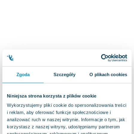
Zygmunt Freud
Agata Passent
Michel Moran
Maciej Orłoś
Jo Nesbo
Katarzyna Miller
Antoine de Saint Exupery
Lew Tołstoj
Mark Twain
Zgoda
Szczegóły
O plikach cookies
Marcin Meller
Paulina Młynarska
ks. Piotr Pawlukiewicz
Niniejsza strona korzysta z plików cookie
Jarosław Sokołowski
Wykorzystujemy pliki cookie do spersonalizowania treści
Piotr Latocha
i reklam, aby oferować funkcje społecznościowe i
Michael Scott
analizować ruch w naszej witrynie. Informacje o tym, jak
Piotr Semka
korzystasz z naszej witryny, udostępniamy partnerom
Jarosław Iwaszkiewicz
społecznościowym, reklamowym i analitycznym.