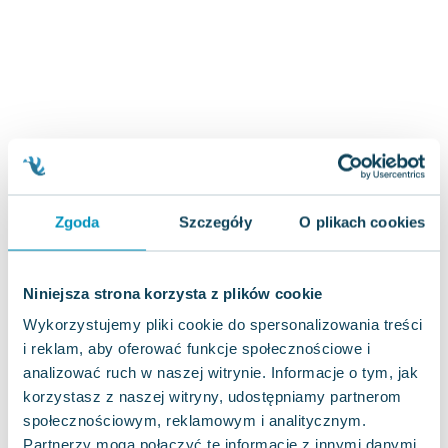
Zygmunt Freud
Agata Passent
Michel Moran
Maciej Orłoś
Jo Nesbo
Katarzyna Miller
Antoine de Saint Exupery
Lew Tołstoj
Zgoda
Szczegóły
O plikach cookies
Mark Twain
Marcin Meller
Paulina Młynarska
Niniejsza strona korzysta z plików cookie
ks. Piotr Pawlukiewicz
Wykorzystujemy pliki cookie do spersonalizowania treści
Jarosław Sokołowski
i reklam, aby oferować funkcje społecznościowe i
Piotr Latocha
analizować ruch w naszej witrynie. Informacje o tym, jak
Michael Scott
korzystasz z naszej witryny, udostępniamy partnerom
Piotr Semka
społecznościowym, reklamowym i analitycznym.
Jarosław Iwaszkiewicz
Partnerzy mogą połączyć te informacje z innymi danymi