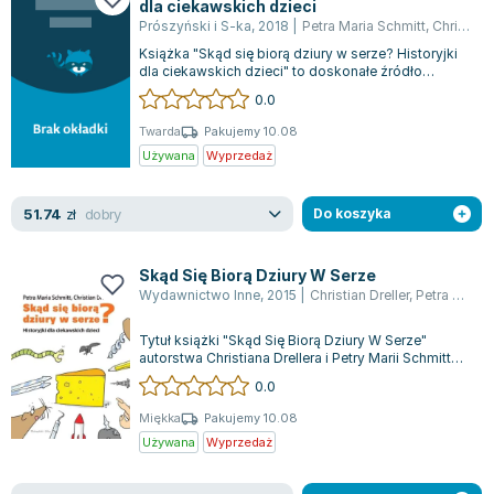
dla ciekawskich dzieci
Zygmunt Freud
Prószyński i S-ka
,
2018
|
Petra Maria Schmitt
,
Christian Dreller
Agata Passent
Książka "Skąd się biorą dziury w serze? Historyjki
dla ciekawskich dzieci" to doskonałe źródło
Michel Moran
wiedzy dla najmłodszych, które zasp...
0.0
Maciej Orłoś
Twarda
Pakujemy 10.08
Jo Nesbo
Używana
Wyprzedaż
Katarzyna Miller
Antoine de Saint Exupery
dobry
51.74
zł
Do koszyka
Lew Tołstoj
Mark Twain
Skąd Się Biorą Dziury W Serze
Marcin Meller
Wydawnictwo Inne
,
2015
|
Christian Dreller
,
Petra Maria Schmidt
Paulina Młynarska
ks. Piotr Pawlukiewicz
Tytuł książki "Skąd Się Biorą Dziury W Serze"
autorstwa Christiana Drellera i Petry Marii Schmitt
Jarosław Sokołowski
wydanej w 2015 roku to fascynują...
0.0
Piotr Latocha
Miękka
Pakujemy 10.08
Michael Scott
Używana
Wyprzedaż
Piotr Semka
Jarosław Iwaszkiewicz