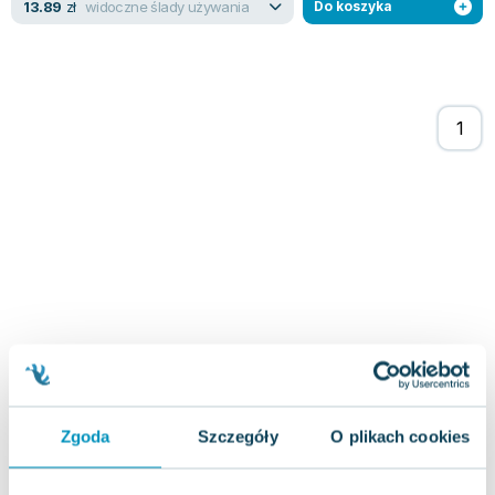
widoczne ślady używania
13.89
zł
Do koszyka
Joseph Murphy
Jan Sztaudynger
Aleksander Puszkin
Oscar Wilde
Małgorzata Ohme
Maddie Ziegler
Leszek Czarnecki
Joanna Racewicz
Maria Seweryn
Janina Zającówna
Eric Helms
Anna Prus (oprac.)
Nela Mała Reporterka
Agnieszka Maciąg
Barbara Wrzesińska
Zgoda
Szczegóły
O plikach cookies
Terry Pratchett
Virginia Woolf