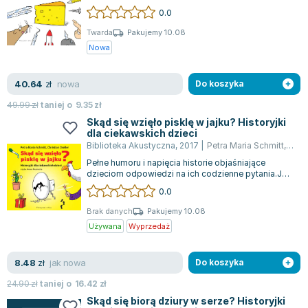
Książki: Psychologia, motywacja
Nauki historyczne - książki
Dan Brown
się dzieje, że samoloty potrafią...
0.0
Książki o naukach politycznych dla studentów
Bolesław Prus
Twarda
Pakujemy 10.08
Książki do nauk przyrodniczych dla studentów
Clive Cussler
Nowa
Książki do nauk społecznych dla studentów
Wanda Chotomska
Książki do nauk ścisłych dla studentów
Józef Ignacy Kraszewski
nowa
40.64
zł
Do koszyka
Prawo - książki dla studentów
Clive Staples Lewis
49.99
zł
taniej o
9.35
zł
Technologia żywności - książki
Martyna Wojciechowska
Skąd się wzięło pisklę w jajku? Historyjki
Zarządzanie i marketing - książki
Melissa De la Cruz
dla ciekawskich dzieci
Nauka języków obcych - książki
Blanka Lipińska
Biblioteka Akustyczna
,
2017
|
Petra Maria Schmitt
,
Chris
Podręczniki dla nauczycieli - metodyka
Jaś Kapela
Pełne humoru i napięcia historie objaśniające
dzieciom odpowiedzi na ich codzienne pytania.Jak
Repetytoria, testy i materiały pomocnicze
Agatha Christie
to się dzieje, że w jajku znajduje...
0.0
Witold Gadowski
Brak danych
Pakujemy 10.08
Jan Pietrzak
Używana
Wyprzedaż
Marcin Kowalczyk
Piotr Zychowicz
jak nowa
8.48
zł
Do koszyka
Joanna Jabłczyńska
24.90
zł
taniej o
16.42
zł
Piotr Kościelny
Skąd się biorą dziury w serze? Historyjki
Jan Piński