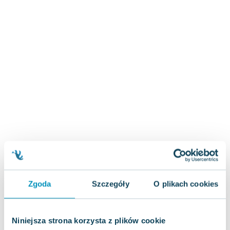
Zygmunt Freud
Agata Passent
Michel Moran
Maciej Orłoś
Jo Nesbo
Katarzyna Miller
Antoine de Saint Exupery
Lew Tołstoj
Mark Twain
Marcin Meller
Paulina Młynarska
ks. Piotr Pawlukiewicz
Jarosław Sokołowski
Zgoda
Szczegóły
O plikach cookies
Piotr Latocha
Michael Scott
Piotr Semka
Niniejsza strona korzysta z plików cookie
Jarosław Iwaszkiewicz