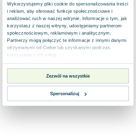
Wykorzystujemy pliki cookie do spersonalizowania treści
Joseph Murphy
i reklam, aby oferować funkcje społecznościowe i
Jan Sztaudynger
analizować ruch w naszej witrynie. Informacje o tym, jak
Aleksander Puszkin
korzystasz z naszej witryny, udostępniamy partnerom
Oscar Wilde
społecznościowym, reklamowym i analitycznym.
Małgorzata Ohme
Partnerzy mogą połączyć te informacje z innymi danymi
Maddie Ziegler
otrzymanymi od Ciebie lub uzyskanymi podczas
Leszek Czarnecki
korzystania z ich usług.
Joanna Racewicz
Maria Seweryn
Janina Zającówna
Zezwól na wszystkie
Eric Helms
Anna Prus (oprac.)
Spersonalizuj
Nela Mała Reporterka
Agnieszka Maciąg
Barbara Wrzesińska
Terry Pratchett
Virginia Woolf