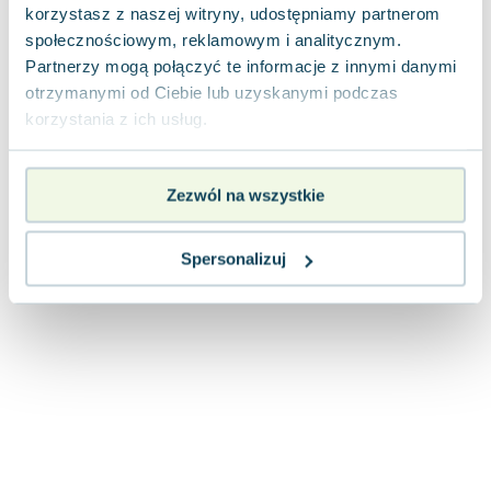
korzystasz z naszej witryny, udostępniamy partnerom
Joseph Murphy
społecznościowym, reklamowym i analitycznym.
Jan Sztaudynger
Partnerzy mogą połączyć te informacje z innymi danymi
Aleksander Puszkin
otrzymanymi od Ciebie lub uzyskanymi podczas
Oscar Wilde
korzystania z ich usług.
Małgorzata Ohme
Maddie Ziegler
Leszek Czarnecki
Zezwól na wszystkie
Joanna Racewicz
Maria Seweryn
Spersonalizuj
Janina Zającówna
Eric Helms
Anna Prus (oprac.)
Nela Mała Reporterka
Agnieszka Maciąg
Barbara Wrzesińska
Terry Pratchett
Virginia Woolf