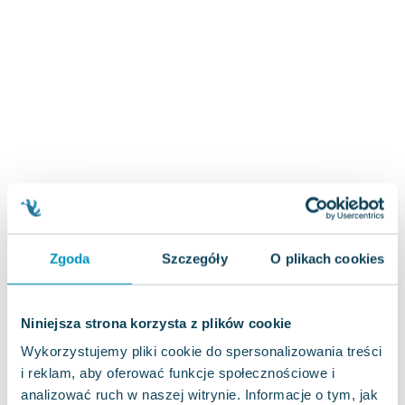
Zygmunt Freud
Agata Passent
Michel Moran
Maciej Orłoś
Jo Nesbo
Katarzyna Miller
Antoine de Saint Exupery
Lew Tołstoj
Mark Twain
Marcin Meller
Paulina Młynarska
Zgoda
Szczegóły
O plikach cookies
ks. Piotr Pawlukiewicz
Jarosław Sokołowski
Niniejsza strona korzysta z plików cookie
Piotr Latocha
Michael Scott
Wykorzystujemy pliki cookie do spersonalizowania treści
Piotr Semka
i reklam, aby oferować funkcje społecznościowe i
analizować ruch w naszej witrynie. Informacje o tym, jak
Jarosław Iwaszkiewicz