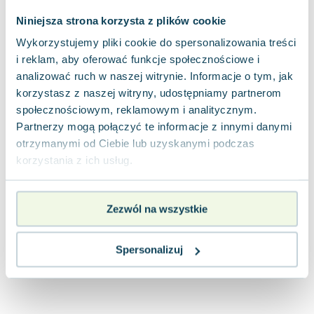
Joseph Murphy
Niniejsza strona korzysta z plików cookie
Jan Sztaudynger
Wykorzystujemy pliki cookie do spersonalizowania treści
Aleksander Puszkin
i reklam, aby oferować funkcje społecznościowe i
Oscar Wilde
analizować ruch w naszej witrynie. Informacje o tym, jak
Małgorzata Ohme
korzystasz z naszej witryny, udostępniamy partnerom
Maddie Ziegler
społecznościowym, reklamowym i analitycznym.
Leszek Czarnecki
Partnerzy mogą połączyć te informacje z innymi danymi
Joanna Racewicz
otrzymanymi od Ciebie lub uzyskanymi podczas
Maria Seweryn
korzystania z ich usług.
Janina Zającówna
Eric Helms
Zezwól na wszystkie
Anna Prus (oprac.)
Nela Mała Reporterka
Agnieszka Maciąg
Spersonalizuj
Barbara Wrzesińska
Terry Pratchett
Virginia Woolf