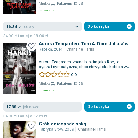
Miękka
Pakujemy 10.08
Joseph Murphy
Używana
Jan Sztaudynger
Aleksander Puszkin
dobry
16.84
zł
Do koszyka
Oscar Wilde
34.90
zł
taniej o
18.06
zł
Małgorzata Ohme
Aurora Teagarden. Tom 4. Dom Juliusów
Maddie Ziegler
Replika
,
2014
|
Charlaine Harris
Leszek Czarnecki
Joanna Racewicz
Aurora Teagarden, znana bliskim jako Roe, to
bystra i sympatyczna, choć niewysoka kobieta w
Maria Seweryn
okularach, która tym razem stawia czoł...
0.0
Janina Zającówna
Miękka
Pakujemy 10.08
Eric Helms
Używana
Anna Prus (oprac.)
Nela Mała Reporterka
jak nowa
17.69
zł
Do koszyka
Agnieszka Maciąg
34.90
zł
taniej o
17.21
zł
Barbara Wrzesińska
Grób z niespodzianką
Terry Pratchett
Fabryka Słów
,
2009
|
Charlaine Harris
Virginia Woolf