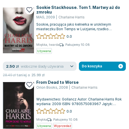
Sookie Stackhouse. Tom 1. Martwy aż do
zmroku
MAG
,
2009
|
Charlaine Harris
Sookie, pracująca jako kelnerka w urokliwym
miasteczku Bon Temps w Luizjanie, rzadko
znajduje czas na randki. Powodem jej samotnoś...
0.0
Miękka, twarda
Pakujemy 10.08
Używana
widoczne ślady używania
2.50
zł
Do koszyka
28.49
zł
taniej o
25.99
zł
From Dead to Worse
Orion Books
,
2008
|
Charlaine Harris
Wydawnictwo: Gollancz Autor: Charlaine Harris Rok
wydania: 2009 ISBN: 9780575083967 Język:
angielski Oprawa: miękka Ilość stron: 3...
0.0
Miękka
Pakujemy 10.08
Używana
Wyprzedaż