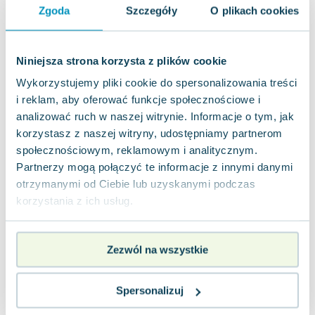
Zgoda
Szczegóły
O plikach cookies
Wydawnictwo: Gollancz Autor: Charlaine Harris Rok
wydania: 2009 ISBN: 9780575085527 Język:
angielski Oprawa: miękka Ilość stron: 3...
0.0
Niniejsza strona korzysta z plików cookie
Miękka
Pakujemy 10.08
Wykorzystujemy pliki cookie do spersonalizowania treści
Używana
i reklam, aby oferować funkcje społecznościowe i
analizować ruch w naszej witrynie. Informacje o tym, jak
widoczne ślady używania
5.00
zł
Do koszyka
korzystasz z naszej witryny, udostępniamy partnerom
społecznościowym, reklamowym i analitycznym.
30.49
zł
taniej o
25.49
zł
Partnerzy mogą połączyć te informacje z innymi danymi
Club Dead
Gollancz
,
2009
|
Charlaine Harris
otrzymanymi od Ciebie lub uzyskanymi podczas
korzystania z ich usług.
Wydawnictwo: Gollancz Autor: Charlaine Harris Rok
wydania: 2009 ISBN: 9780575089402 Język:
angielski Oprawa: miękka Ilość stron: 2...
0.0
Zezwól na wszystkie
Miękka
Pakujemy 10.08
Używana
Wyprzedaż
Spersonalizuj
dobry
7.45
zł
Do koszyka