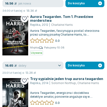
jak nowa
16.56
zł
Do koszyka
Zygmunt Freud
34.90
zł
taniej o
18.34
zł
Agata Passent
Aurora Teagarden. Tom 1. Prawdziwe
Michel Moran
morderstwa
Maciej Orłoś
Replika
,
2012
|
Charlaine Harris
Jo Nesbo
Aurora Teagarden, fascynująca postać stworzona
przez uznaną pisarkę Charlaine Harris, to
Katarzyna Miller
nieprzeciętna bibliotekarka potrafiąca ro...
0.0
Antoine de Saint Exupery
Miękka
Pakujemy 10.08
Lew Tołstoj
Używana
Mark Twain
Marcin Meller
dobry
16.65
zł
Do koszyka
Paulina Młynarska
29.91
zł
taniej o
13.26
zł
ks. Piotr Pawlukiewicz
Trzy sypialnie jeden trup aurora teagarden
Jarosław Sokołowski
Replika
,
2014
|
Solomon Northup
,
Charlaine Harris
Piotr Latocha
Michael Scott
Aurora Teagarden, energiczna i dociekliwa
detektyw amator, ponownie angażuje się w
Piotr Semka
rozwiązywanie zagadek, które łączą świat zbrodn...
0.0
Jarosław Iwaszkiewicz