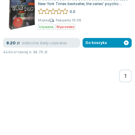
New York Times bestseller, the series' psychic
waitress from Bon Temps, Sooki...
0.0
Miękka
Pakujemy 10.08
Używana
Wyprzedaż
widoczne ślady używania
8.20
zł
Do koszyka
42.90
zł
taniej o
34.70
zł