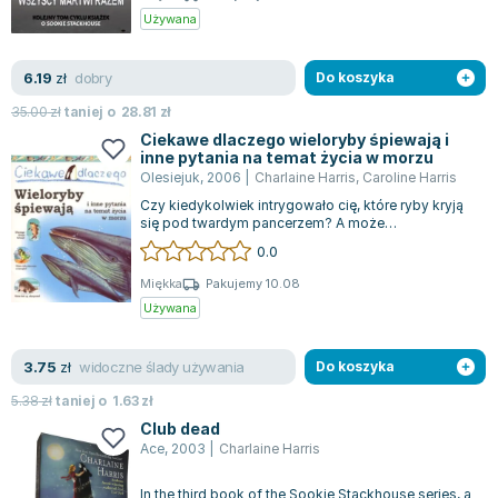
Używana
dobry
6.19
zł
Do koszyka
35.00
zł
taniej o
28.81
zł
Ciekawe dlaczego wieloryby śpiewają i
inne pytania na temat życia w morzu
Olesiejuk
,
2006
|
Charlaine Harris
,
Caroline Harris
Czy kiedykolwiek intrygowało cię, które ryby kryją
się pod twardym pancerzem? A może
zastanawiałeś się, dlaczego kraby chodzą na b...
0.0
Miękka
Pakujemy 10.08
Używana
widoczne ślady używania
3.75
zł
Do koszyka
5.38
zł
taniej o
1.63
zł
Club dead
Ace
,
2003
|
Charlaine Harris
In the third book of the Sookie Stackhouse series, a