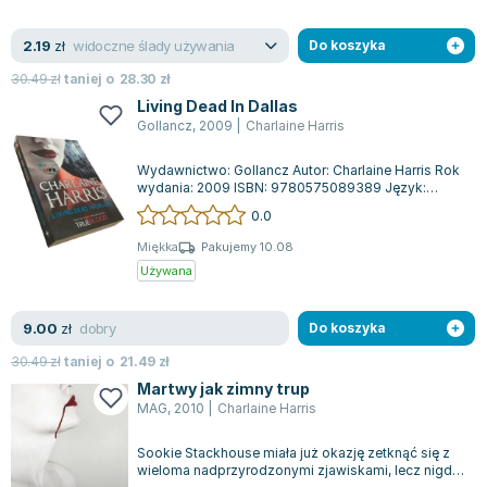
widoczne ślady używania
2.19
zł
Do koszyka
30.49
zł
taniej o
28.30
zł
Living Dead In Dallas
Gollancz
,
2009
|
Charlaine Harris
Wydawnictwo: Gollancz Autor: Charlaine Harris Rok
wydania: 2009 ISBN: 9780575089389 Język:
angielski Oprawa: miękka Ilość stron: 2...
0.0
Miękka
Pakujemy 10.08
Używana
dobry
9.00
zł
Do koszyka
30.49
zł
taniej o
21.49
zł
Martwy jak zimny trup
MAG
,
2010
|
Charlaine Harris
Sookie Stackhouse miała już okazję zetknąć się z
wieloma nadprzyrodzonymi zjawiskami, lecz nigdy