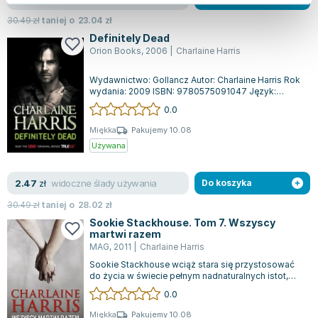
30.49
zł
taniej o
23.04
zł
Definitely Dead
Orion Books
,
2006
|
Charlaine Harris
Wydawnictwo: Gollancz Autor: Charlaine Harris Rok
wydania: 2009 ISBN: 9780575091047 Język:
angielski Oprawa: miękka Ilość stron: 3...
0.0
Miękka
Pakujemy 10.08
Używana
widoczne ślady używania
2.47
zł
Do koszyka
30.49
zł
taniej o
28.02
zł
Sookie Stackhouse. Tom 7. Wszyscy
martwi razem
MAG
,
2011
|
Charlaine Harris
Sookie Stackhouse wciąż stara się przystosować
do życia w świecie pełnym nadnaturalnych istot,
takich jak wampiry, wilkołaki czy w...
0.0
Miękka
Pakujemy 10.08