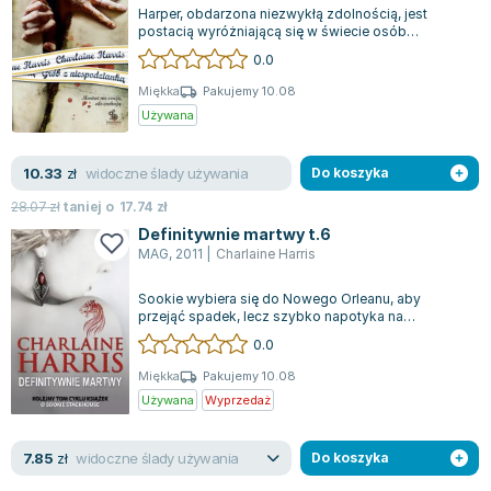
Lorraine Warren
Harper, obdarzona niezwykłą zdolnością, jest
postacią wyróżniającą się w świecie osób
Ajahn Brahm
zajmujących się odnajdywaniem zaginionych ci...
0.0
Lucinda Riley
Miękka
Pakujemy 10.08
Jacek Walkiewicz
Używana
widoczne ślady używania
10.33
zł
Do koszyka
28.07
zł
taniej o
17.74
zł
Definitywnie martwy t.6
MAG
,
2011
|
Charlaine Harris
Sookie wybiera się do Nowego Orleanu, aby
przejąć spadek, lecz szybko napotyka na
trudności. Wygląda na to, że pewne osoby pragną...
0.0
Miękka
Pakujemy 10.08
Używana
Wyprzedaż
widoczne ślady używania
7.85
zł
Do koszyka