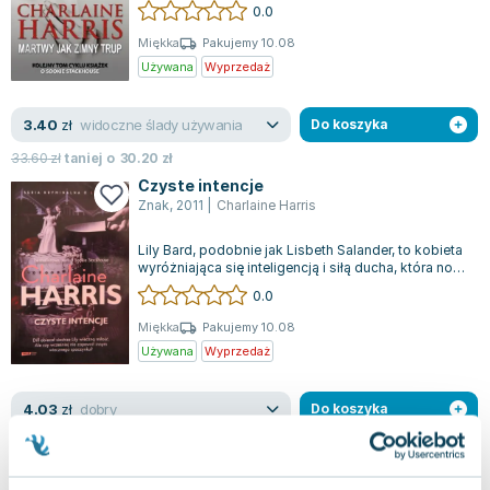
wcześniej magia nie była tak blis...
0.0
Miękka
Pakujemy 10.08
Używana
Wyprzedaż
widoczne ślady używania
3.40
zł
Do koszyka
33.60
zł
taniej o
30.20
zł
Czyste intencje
Znak
,
2011
|
Charlaine Harris
Lily Bard, podobnie jak Lisbeth Salander, to kobieta
wyróżniająca się inteligencją i siłą ducha, która nosi
w sobie wiele sekretów...
0.0
Miękka
Pakujemy 10.08
Używana
Wyprzedaż
dobry
4.03
zł
Do koszyka
28.65
zł
taniej o
24.62
zł
Dead and gone
Orion Books
,
2009
|
Charlaine Harris