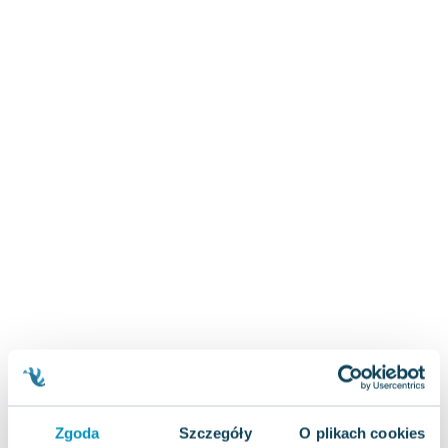
Zygmunt Freud
Agata Passent
Michel Moran
Maciej Orłoś
Jo Nesbo
Katarzyna Miller
Antoine de Saint Exupery
Lew Tołstoj
Mark Twain
Marcin Meller
Paulina Młynarska
ks. Piotr Pawlukiewicz
Jarosław Sokołowski
Piotr Latocha
Michael Scott
Piotr Semka
Zgoda
Szczegóły
O plikach cookies
Jarosław Iwaszkiewicz