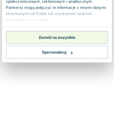
społecznościowym, reklamowym i analitycznym.
Lorraine Warren
Partnerzy mogą połączyć te informacje z innymi danymi
Ajahn Brahm
otrzymanymi od Ciebie lub uzyskanymi podczas
Lucinda Riley
korzystania z ich usług.
Jacek Walkiewicz
Zezwól na wszystkie
Spersonalizuj