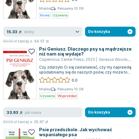
Książki: Psychologia, motywacja
Nauki historyczne - książki
Dan Brown
Książki o naukach politycznych dla studentów
Bolesław Prus
Miękka
Pakujemy 10.08
Nowa
Używana
Książki do nauk przyrodniczych dla studentów
Clive Cussler
Książki do nauk społecznych dla studentów
Wanda Chotomska
dobry
15.33
zł
Do koszyka
Książki do nauk ścisłych dla studentów
Józef Ignacy Kraszewski
Prawo - książki dla studentów
Clive Staples Lewis
59.90
zł
taniej o
44.57
zł
Technologia żywności - książki
Martyna Wojciechowska
Psi Geniusz. Dlaczego psy są mądrzejsze
niż nam się wydaje?
Zarządzanie i marketing - książki
Melissa De la Cruz
Copernicus Center Press
,
2023
|
Vanessa Woods
,
Brian
Nauka języków obcych - książki
Blanka Lipińska
Czy zdarzyło Ci się zastanawiać, czy my naprawdę
upodabniamy się do naszych psów, czy może to
Podręczniki dla nauczycieli - metodyka
Jaś Kapela
one kształtują nas? Kto tu kogo napr...
0.0
Repetytoria, testy i materiały pomocnicze
Agatha Christie
Witold Gadowski
Miękka
Pakujemy 10.08
Używana
Wyprzedaż
Jan Pietrzak
Marcin Kowalczyk
jak nowa
33.93
zł
Do koszyka
Piotr Zychowicz
Joanna Jabłczyńska
59.90
zł
taniej o
25.97
zł
Piotr Kościelny
Psie przedszkole. Jak wychować
wspaniałego psa
Jan Piński